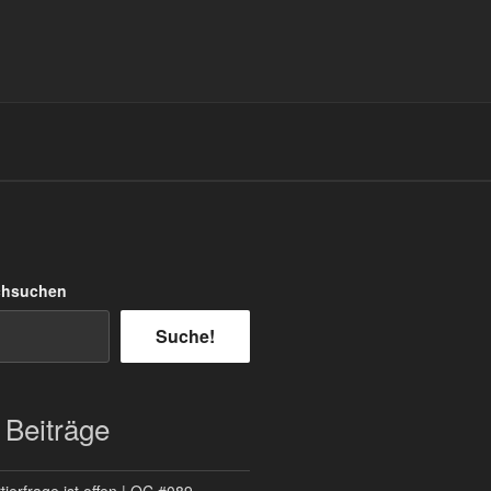
chsuchen
Suche!
 Beiträge
ierfrage ist offen | QC #089