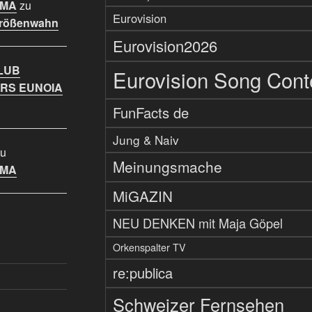
IMA
zu
Eurovision
Größenwahn
Eurovision2026
LUB
Eurovision Song Cont
RS EUNOIA
FunFacts de
Jung & Naiv
u
Meinungsmache
IMA
MiGAZIN
NEU DENKEN mit Maja Göpel
Orkenspalter TV
re:publica
Schweizer Fernsehen