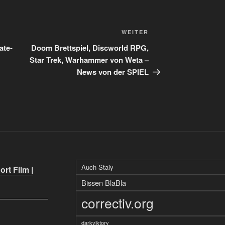
Nächster
WEITER
Beitrag
ate-
Doom Brettspiel, Discworld RPG,
Star Trek, Warhammer von Weta –
News von der SPIEL
Auch Staiy
rt Film |
Bissen BlaBla
correctiv.org
darkviktory