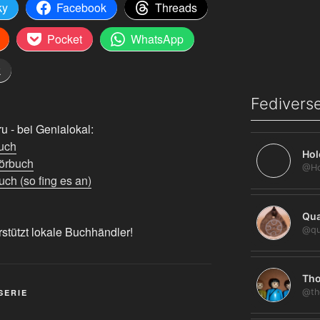
ky
Facebook
Threads
Pocket
WhatsApp
k
Fediverse
 - bei Genialokal:
uch
Hol
örbuch
ch (so fing es an)
Qua
rstützt lokale Buchhändler!
@qu
Tho
@th
SERIE