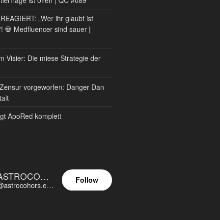
AGIERT: „Wer ihr glaubt ist
?! 💀 Medfluencer sind sauer |
m Visier: Die miese Strategie der
Zensur vorgeworfen: Danger Dan
alt
gt ApoRed komplett
ASTROCOHORS EUNOIA ULTIMA
Follow
@astrocohors.eu@astrocohors.eu