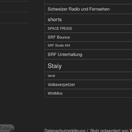
Schweizer Radio und Fernsehen
shorts
SPACE FROGS
SRF Bounce
SRF Studio 404
SRF Unterhaltung
Staiy
Verdi
Volksverpetzer
WildMics
Tube
Datenschutzerklärung
Stolz präsentiert von