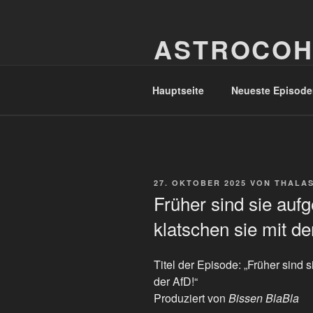
Zum
Inhalt
ASTROCOH
springen
In Varietate Concordia
Hauptseite
Neueste Episode
VERÖFFENTLICHT
27. OKTOBER 2025
VON
THALA
AM
Früher sind sie auf
klatschen sie mit de
Titel der Episode: „Früher sind 
der AfD!“
Produziert von
Bissen BlaBla