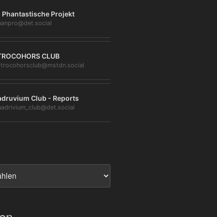
 Phantastische Projekt
anpro@det.social
TROCOHORS CLUB
trocohorsclub@mstdn.social
druvium Club - Reports
adrivium_club@det.social
ien