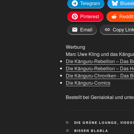
Telegram
Blues
Pinterest
Reddit
Email
Copy Lin
Werbung
Marc Uwe Kling und das Känguru
Die Känguru-Rebellion – Das B
Die Känguru-Rebellion – Das H
Die Känguru-Chroniken - Das Bu
Die Känguru-Comics
Bestellt bei Genialokal und unte
KATEGORIEN
DIE GRÜNE LOUNGE
,
VIDEO
SCHLAGWÖRTER
BISSEN BLABLA