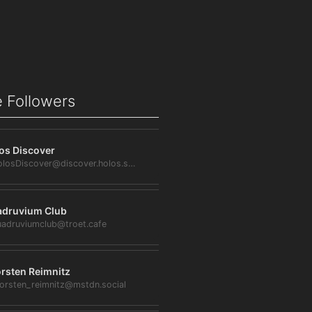
 Followers
os Discover
@HolosDiscover@discover.holos.social
druvium Club
adruviumclub@troet.cafe
rsten Reimnitz
orsten_reimnitz@mstdn.social