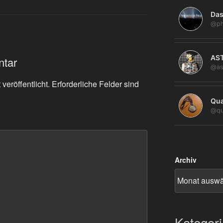
Das
@ph
AS
ntar
@as
veröffentlicht.
Erforderliche Felder sind
Qua
@qu
Archiv
Kategor