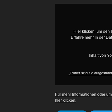
„Früher
sind
sie
aufgestanden
–
Hier klicken, um den
heute
Erfahre mehr in der
Dat
klatschen
sie
mit
Inhalt von Y
der
AfD!“
von
„Früher sind sie aufgestand
YouTube
anzeigen
Für mehr Informationen oder u
hier klicken.