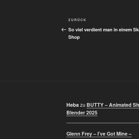
Beitragsnavigation
Vorheriger
ZURÜCK
Beitrag
So viel verdient man in einem Sk
Shop
Heba
zu
BUTTY – Animated Sho
Blender 2025
Glenn Frey – I’ve Got Mine –