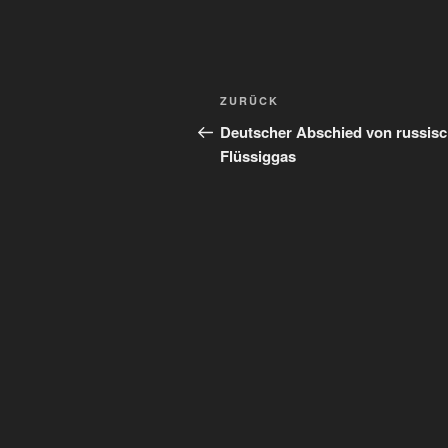
Beitragsnavigation
Vorheriger
ZURÜCK
Beitrag
Deutscher Abschied von russis
Flüssiggas