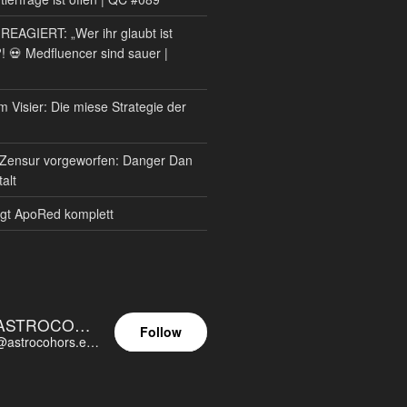
AGIERT: „Wer ihr glaubt ist
?! 💀 Medfluencer sind sauer |
m Visier: Die miese Strategie der
Zensur vorgeworfen: Danger Dan
alt
gt ApoRed komplett
ASTROCOHORS EUNOIA ULTIMA
Follow
@astrocohors.eu@astrocohors.eu