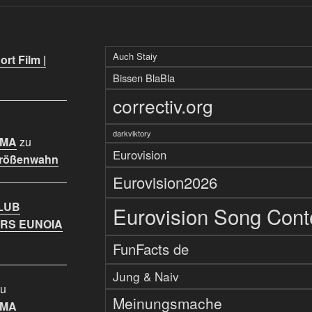
Auch Staiy
rt Film |
Bissen BlaBla
correctiv.org
darkviktory
IMA
zu
Eurovision
Größenwahn
Eurovision2026
LUB
Eurovision Song Cont
RS EUNOIA
FunFacts de
Jung & Naiv
u
Meinungsmache
IMA