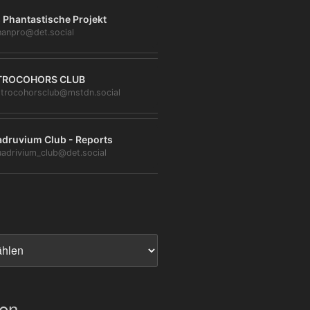
 Phantastische Projekt
anpro@det.social
TROCOHORS CLUB
trocohorsclub@mstdn.social
druvium Club - Reports
adrivium_club@det.social
ien