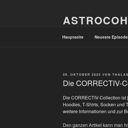
Zum
Inhalt
ASTROCOH
springen
In Varietate Concordia
Hauptseite
Neueste Episode
VERÖFFENTLICHT
29. OKTOBER 2025
VON
THALA
AM
Die CORRECTIV-Coll
Die CORRECTIV-Collection ist je
Hoodies, T-Shirts, Socken und 
weitere Informationen und zur B
Den ganzen Artikel kann man hi