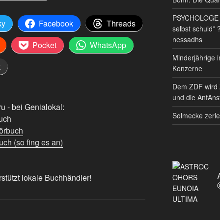
PSYCHOLOGE RE
ky
Facebook
Threads
selbst schuld” 
nessadhs
Pocket
WhatsApp
Minderjährige i
k
Konzerne
Dem ZDF wird 
und die AnfAnst
 - bei Genialokal:
Solmecke zerle
uch
örbuch
ch (so fing es an)
rstützt lokale Buchhändler!