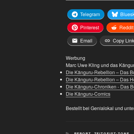
Telegram
Blues
Pinterest
Reddit
Email
Copy Lin
Werbung
Marc Uwe Kling und das Känguru
Die Känguru-Rebellion – Das B
Die Känguru-Rebellion – Das H
Die Känguru-Chroniken - Das Bu
Die Känguru-Comics
Bestellt bei Genialokal und unte
KATEGORIEN
REPORT
,
ZEITGEIST-ZONE