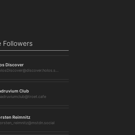
 Followers
os Discover
@HolosDiscover@discover.holos.social
druvium Club
adruviumclub@troet.cafe
rsten Reimnitz
orsten_reimnitz@mstdn.social