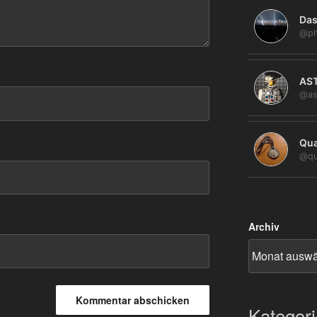
Das
@ph
AS
@as
Qua
@qu
Archiv
Kategor