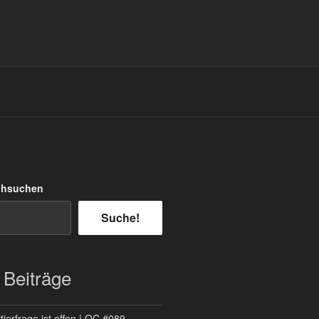
chsuchen
Suche!
 Beiträge
ierfrage ist offen | QC #089