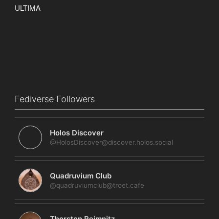
Fediverse Followers
Holos Discover
@HolosDiscover@discover.holos.social
Quadruvium Club
@quadruviumclub@troet.cafe
Thorsten Reimnitz