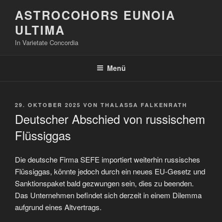
Zum
ASTROCOHORS EUNOIA
Inhalt
ULTIMA
springen
In Varietate Concordia
Menü
VERÖFFENTLICHT
29. OKTOBER 2025
VON
THALASSA FALKENRATH
AM
Deutscher Abschied von russischem
Flüssiggas
Die deutsche Firma SEFE importiert weiterhin russisches
Flüssiggas, könnte jedoch durch ein neues EU-Gesetz und
Sanktionspaket bald gezwungen sein, dies zu beenden.
Das Unternehmen befindet sich derzeit in einem Dilemma
aufgrund eines Altvertrags.