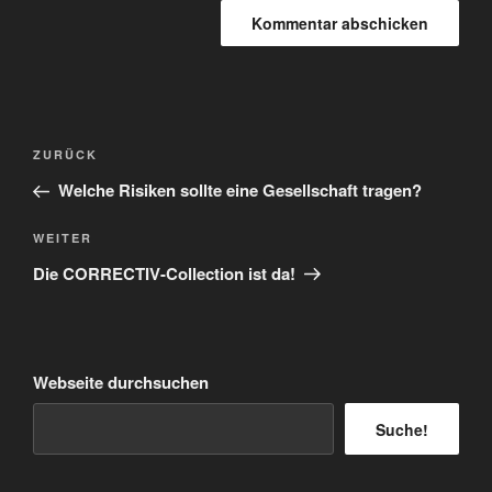
Beitragsnavigation
Vorheriger
ZURÜCK
Beitrag
Welche Risiken sollte eine Gesellschaft tragen?
Nächster
WEITER
Beitrag
Die CORRECTIV-Collection ist da!
Webseite durchsuchen
Suche!