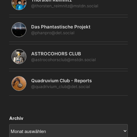
@thorsten_reimnitz@mstdn.social
Das Phantastische Projekt
@phanpro@det.social
ASTROCOHORS CLUB
@astrocohorsclub@mstdn.social
Quadruvium Club - Reports
@quadrivium_club@det.social
Archiv