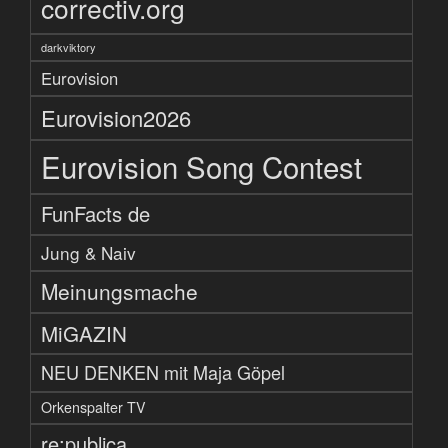
correctiv.org
darkviktory
Eurovision
Eurovision2026
Eurovision Song Contest
FunFacts de
Jung & Naiv
Meinungsmache
MiGAZIN
NEU DENKEN mit Maja Göpel
Orkenspalter TV
re:publica