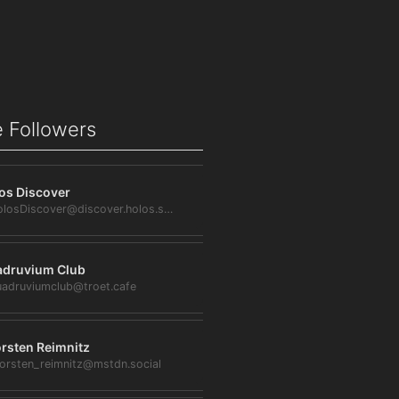
 Followers
os Discover
@HolosDiscover@discover.holos.social
druvium Club
adruviumclub@troet.cafe
rsten Reimnitz
orsten_reimnitz@mstdn.social