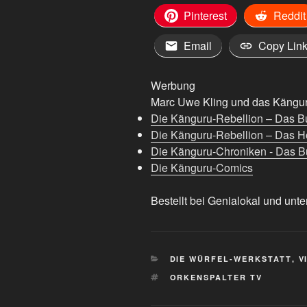
Pinterest
Reddit
Email
Copy Lin
Werbung
Marc Uwe Kling und das Känguru
Die Känguru-Rebellion – Das B
Die Känguru-Rebellion – Das H
Die Känguru-Chroniken - Das Bu
Die Känguru-Comics
Bestellt bei Genialokal und unte
KATEGORIEN
DIE WÜRFEL-WERKSTATT
,
V
SCHLAGWÖRTER
ORKENSPALTER TV