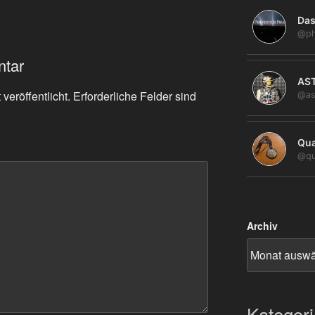
Das
@ph
ntar
AS
veröffentlicht.
Erforderliche Felder sind
@as
Qua
@qu
Archiv
Kategor