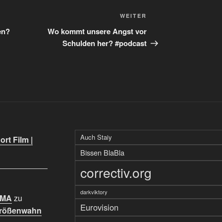
Nächster
WEITER
Beitrag
en?
Wo kommt unsere Angst vor
Schulden her? #podcast
Auch Staiy
rt Film |
Bissen BlaBla
correctiv.org
darkviktory
IMA
zu
Eurovision
Größenwahn