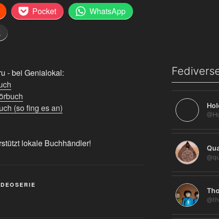
Pocket
WhatsApp
k
Fediverse
 - bei Genialokal:
uch
örbuch
Hol
ch (so fing es an)
rstützt lokale Buchhändler!
Qua
@qu
IDEOSERIE
Tho
@th