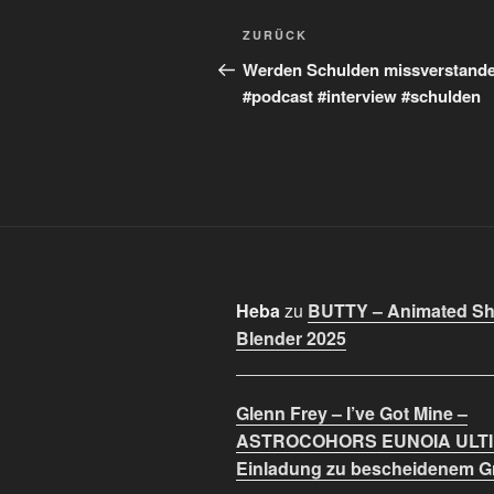
Beitragsnavigation
Vorheriger
ZURÜCK
Beitrag
Werden Schulden missverstand
#podcast #interview #schulden
Heba
zu
BUTTY – Animated Sho
Blender 2025
Glenn Frey – I’ve Got Mine –
ASTROCOHORS EUNOIA ULT
Einladung zu bescheidenem 