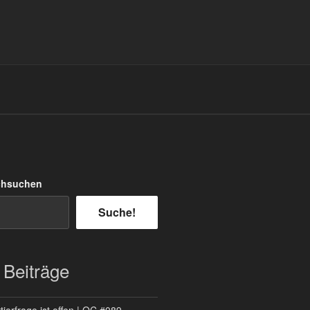
chsuchen
Suche!
 Beiträge
ierfrage ist offen | QC #089