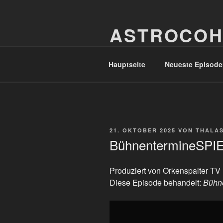
Zum
Inhalt
ASTROCOH
springen
In Varietate Concordia
Hauptseite
Neueste Episode
VERÖFFENTLICHT
21. OKTOBER 2025
VON
THALA
AM
BühnentermineSPI
Produziert von Orkenspalter TV
Diese Episode behandelt:
Bühn
„BühnentermineSPIEL“
von