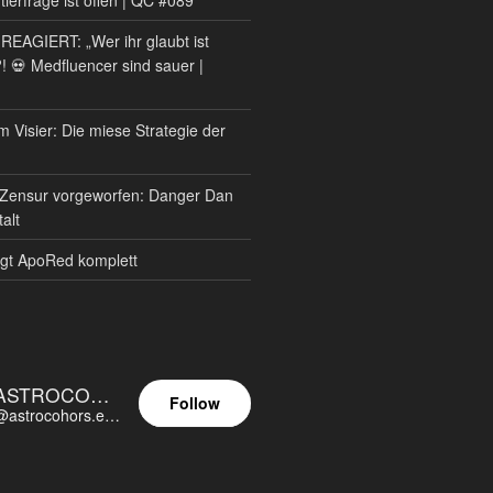
AGIERT: „Wer ihr glaubt ist
?! 💀 Medfluencer sind sauer |
m Visier: Die miese Strategie der
Zensur vorgeworfen: Danger Dan
alt
gt ApoRed komplett
ASTROCOHORS EUNOIA ULTIMA
Follow
@astrocohors.eu@astrocohors.eu