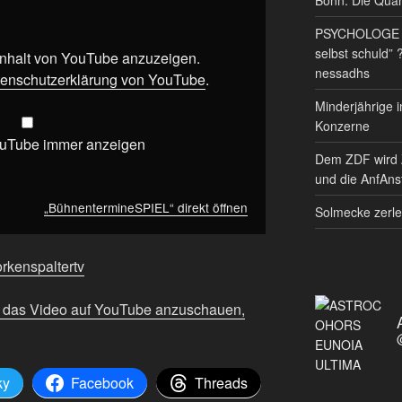
PSYCHOLOGE RE
selbst schuld” 
 Inhalt von YouTube anzuzeigen.
nessadhs
enschutzerklärung von YouTube
.
Minderjährige i
Konzerne
ouTube immer anzeigen
Dem ZDF wird 
und die AnfAnst
„BühnentermineSPIEL“ direkt öffnen
Solmecke zerle
orkenspaltertv
m das Video auf YouTube anzuschauen,
ky
Facebook
Threads