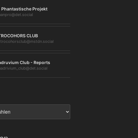
 Phantastische Projekt
anpro@det.social
TROCOHORS CLUB
trocohorsclub@mstdn.social
druvium Club - Reports
adrivium_club@det.social
ien