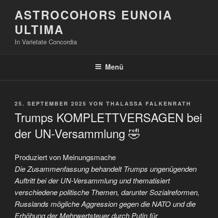
Zum
ASTROCOHORS EUNOIA
Inhalt
ULTIMA
springen
In Varietate Concordia
Menü
VERÖFFENTLICHT
25. SEPTEMBER 2025
VON
THALASSA FALKENRATH
AM
Trumps KOMPLETTVERSAGEN bei
der UN-Versammlung 🤣
Produziert von Meinungsmache
Die Zusammenfassung behandelt Trumps ungenügenden
Auftritt bei der UN-Versammlung und thematisiert
verschiedene politische Themen, darunter Sozialreformen,
Russlands mögliche Aggression gegen die NATO und die
Erhöhung der Mehrwertsteuer durch Putin für