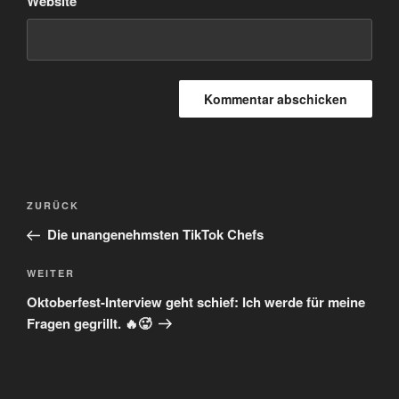
Website
Beitragsnavigation
Vorheriger
ZURÜCK
Beitrag
Die unangenehmsten TikTok Chefs
Nächster
WEITER
Beitrag
Oktoberfest-Interview geht schief: Ich werde für meine
Fragen gegrillt. 🔥🥵