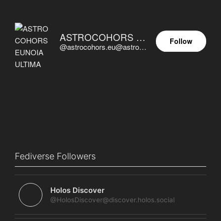
ASTROCOHORS EUNOIA ULTIMA
Follow
@astrocohors.eu@astrocohors.eu
Fediverse Followers
Holos Discover
@HolosDiscover@discover.holos.social