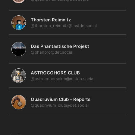
Thorsten Reimnitz
@thorsten_reimnitz@mstdn.social
Das Phantastische Projekt
@phanpro@det.social
ASTROCOHORS CLUB
@astrocohorsclub@mstdn.social
Quadruvium Club - Reports
@quadrivium_club@det.social