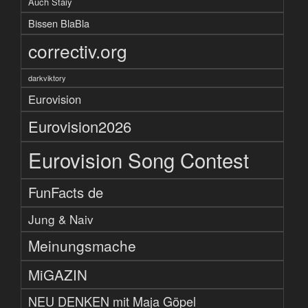
Auch Staiy
Bissen BlaBla
correctiv.org
darkviktory
Eurovision
Eurovision2026
Eurovision Song Contest
FunFacts de
Jung & Naiv
Meinungsmache
MiGAZIN
NEU DENKEN mit Maja Göpel