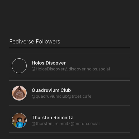
Fediverse Followers
Holos Discover
@HolosDiscover@discover.holos.social
Quadruvium Club
@quadruviumclub@troet.cafe
Thorsten Reimnitz
@thorsten_reimnitz@mstdn.social