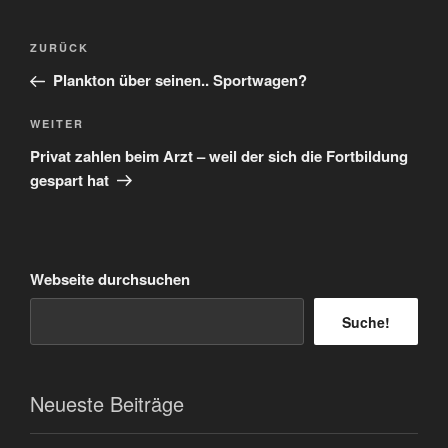
Beitragsnavigation
Vorheriger
ZURÜCK
Beitrag
Plankton über seinen.. Sportwagen?
Nächster
WEITER
Beitrag
Privat zahlen beim Arzt – weil der sich die Fortbildung
gespart hat
Webseite durchsuchen
Suche!
Neueste Beiträge