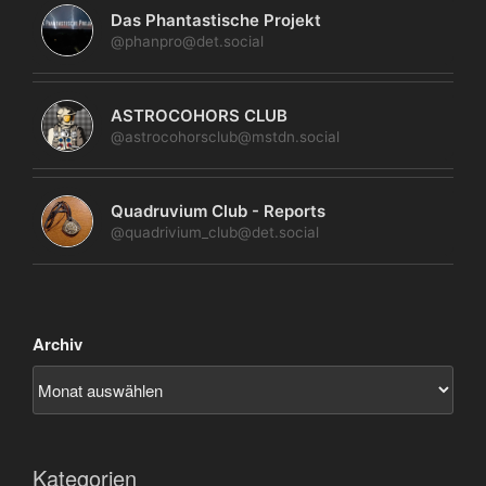
Das Phantastische Projekt
@phanpro@det.social
ASTROCOHORS CLUB
@astrocohorsclub@mstdn.social
Quadruvium Club - Reports
@quadrivium_club@det.social
Archiv
Kategorien