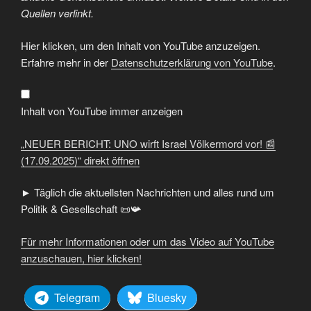
Quellen verlinkt.
„NEUER
Hier klicken, um den Inhalt von YouTube anzuzeigen.
BERICHT:
UNO
Erfahre mehr in der
Datenschutzerklärung von YouTube
.
wirft
Israel
Völkermord
vor!
📰
Inhalt von YouTube immer anzeigen
(17.09.2025)“
von
YouTube
„NEUER BERICHT: UNO wirft Israel Völkermord vor! 📰
anzeigen
(17.09.2025)“ direkt öffnen
► Täglich die aktuellsten Nachrichten und alles rund um
Politik & Gesellschaft 📜📯
Für mehr Informationen oder um das Video auf YouTube
anzuschauen, hier klicken!
Telegram
Bluesky