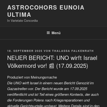
Zum
ASTROCOHORS EUNOIA
Inhalt
ULTIMA
springen
In Varietate Concordia
Menü
VERÖFFENTLICHT
18. SEPTEMBER 2025
VON
THALASSA FALKENRATH
AM
NEUER BERICHT: UNO wirft Israel
Völkermord vor! 📰 (17.09.2025)
Produziert von Meinungsmache
Die UNO wirft Israel in einem neuen Bericht Genozid im
Gazastreifen vor. Der Bericht wurde am 17.09.2025
veröffentlicht und ist Teil eines größeren Kontexts, der auch
die Forderungen Polens nach Kriegsreparationen und
aktuelle Gerichtsurteile umfasst. Weitere Details sind in den