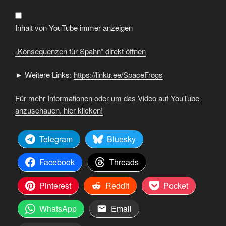
YouTube
anzeigen
Inhalt von YouTube immer anzeigen
„Konsequenzen für Spahn“ direkt öffnen
► Weitere Links:
https://linktr.ee/SpaceFrogs
Für mehr Informationen oder um das Video auf YouTube
anzuschauen, hier klicken!
Telegram
Bluesky
Facebook
Threads
Pinterest
Reddit
Pocket
WhatsApp
Email