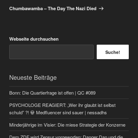
Beitrag
Chumbawamba – The Day The Nazi Died
Webseite durchsuchen
Suche!
Neueste Beiträge
Bonn: Die Quartierfrage ist offen | QC #089
PSYCHOLOGE REAGIERT: „Wer ihr glaubt ist selbst
schuld” ?! 💀 Medfluencer sind sauer | nessadhs
Minderjährige im Visier: Die miese Strategie der Konzerne
Dem ZDF wird Zensur vorgeworfen: Danger Dan und die