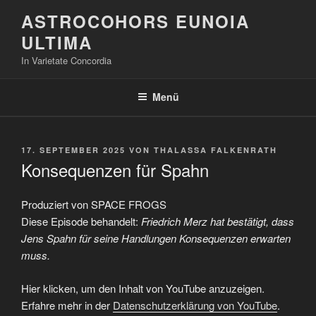
Zum
ASTROCOHORS EUNOIA
Inhalt
ULTIMA
springen
In Varietate Concordia
Menü
VERÖFFENTLICHT
17. SEPTEMBER 2025
VON
THALASSA FALKENRATH
AM
Konsequenzen für Spahn
Produziert von SPACE FROGS
Diese Episode behandelt:
Friedrich Merz hat bestätigt, dass
Jens Spahn für seine Handlungen Konsequenzen erwarten
muss.
„Konsequenzen
Hier klicken, um den Inhalt von YouTube anzuzeigen.
für
Spahn“
Erfahre mehr in der
Datenschutzerklärung von YouTube
.
von