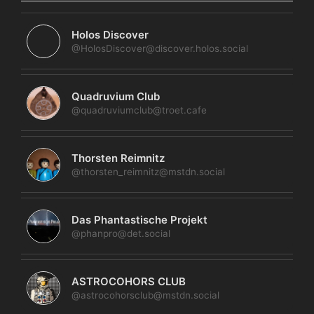
Holos Discover
@HolosDiscover@discover.holos.social
Quadruvium Club
@quadruviumclub@troet.cafe
Thorsten Reimnitz
@thorsten_reimnitz@mstdn.social
Das Phantastische Projekt
@phanpro@det.social
ASTROCOHORS CLUB
@astrocohorsclub@mstdn.social