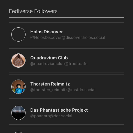
Fediverse Followers
Holos Discover
@HolosDiscover@discover.holos.social
Quadruvium Club
@quadruviumclub@troet.cafe
Thorsten Reimnitz
@thorsten_reimnitz@mstdn.social
Das Phantastische Projekt
@phanpro@det.social