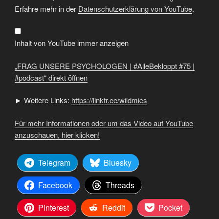
UNSERE
PSYCHOLOGEN
Erfahre mehr in der
Datenschutzerklärung von YouTube
.
|
#AlleBekloppt
#75
|
#podcast“
Inhalt von YouTube immer anzeigen
von
YouTube
anzeigen
„FRAG UNSERE PSYCHOLOGEN | #AlleBekloppt #75 |
#podcast“ direkt öffnen
► Weitere Links:
https://linktr.ee/wildmics
Für mehr Informationen oder um das Video auf YouTube
anzuschauen, hier klicken!
Telegram
Bluesky
Facebook
Threads
Pinterest
Reddit
Pocket