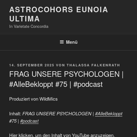
Zum
ASTROCOHORS EUNOIA
Inhalt
ULTIMA
springen
In Varietate Concordia
Menü
VERÖFFENTLICHT
14. SEPTEMBER 2025
VON
THALASSA FALKENRATH
AM
FRAG UNSERE PSYCHOLOGEN |
#AlleBekloppt #75 | #podcast
Produziert von WildMics
Inhalt:
FRAG UNSERE PSYCHOLOGEN |
#AlleBekloppt
#75 |
#podcast
„FRAG
Hier klicken, um den Inhalt von YouTube anzuzeigen.