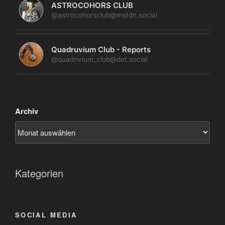
ASTROCOHORS CLUB
@astrocohorsclub@mstdn.social
Quadruvium Club - Reports
@quadrivium_club@det.social
Archiv
Kategorien
SOCIAL MEDIA