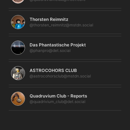
Thorsten Reimnitz
@thorsten_reimnitz@mstdn.social
Das Phantastische Projekt
@phanpro@det.social
ASTROCOHORS CLUB
@astrocohorsclub@mstdn.social
Quadruvium Club - Reports
@quadrivium_club@det.social