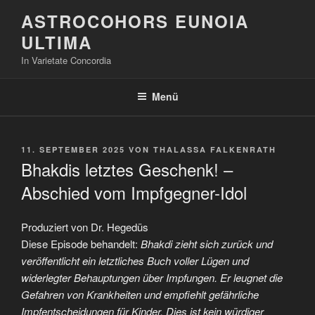
Zum
ASTROCOHORS EUNOIA
Inhalt
ULTIMA
springen
In Varietate Concordia
Menü
VERÖFFENTLICHT
11. SEPTEMBER 2025
VON
THALASSA FALKENRATH
AM
Bhakdis letztes Geschenk! –
Abschied vom Impfgegner-Idol
Produziert von Dr. Hegedüs
Diese Episode behandelt:
Bhakdi zieht sich zurück und
veröffentlicht ein letztliches Buch voller Lügen und
widerlegter Behauptungen über Impfungen. Er leugnet die
Gefahren von Krankheiten und empfiehlt gefährliche
Impfentscheidungen für Kinder. Dies ist kein würdiger