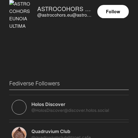
ASTROCOHORS EUNOIA ULTIMA
Follow
@astrocohors.eu@astrocohors.eu
Fediverse Followers
Holos Discover
@HolosDiscover@discover.holos.social
Quadruvium Club
@quadruviumclub@troet.cafe