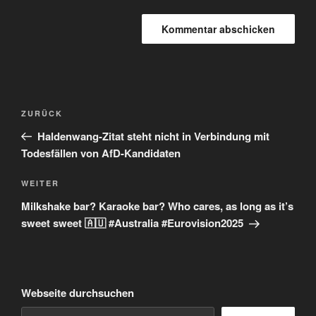
Beitragsnavigation
Vorheriger
ZURÜCK
Beitrag
Haldenwang-Zitat steht nicht in Verbindung mit
Todesfällen von AfD-Kandidaten
Nächster
WEITER
Beitrag
Milkshake bar? Karaoke bar? Who cares, as long as it’s
sweet sweet 🇦🇺 #Australia #Eurovision2025
Webseite durchsuchen