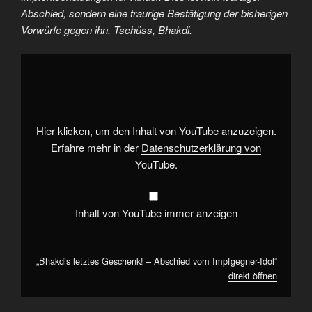
Abschied, sondern eine traurige Bestätigung der bisherigen
Vorwürfe gegen ihn. Tschüss, Bhakdi.
„Bhakdis
letztes
Geschenk!
–
Abschied
vom
Impfgegner-
Idol“
Hier klicken, um den Inhalt von YouTube anzuzeigen.
von
YouTube
Erfahre mehr in der
Datenschutzerklärung von
anzeigen
YouTube
.
Inhalt von YouTube immer anzeigen
„Bhakdis letztes Geschenk! – Abschied vom Impfgegner-Idol“
direkt öffnen