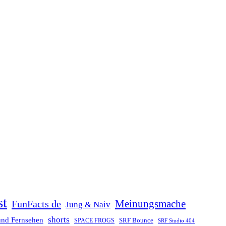
st
Meinungsmache
FunFacts de
Jung & Naiv
shorts
und Fernsehen
SRF Bounce
SPACE FROGS
SRF Studio 404