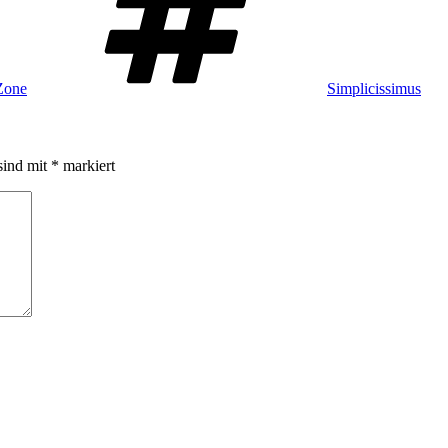
-Zone
Simplicissimus
sind mit
*
markiert