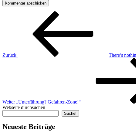
Beitragsnavigation
Vorheriger
Beitrag
Zurück
There’s nothi
Nächster
Beitrag
Weiter
„Unterführung? Gefahren-Zone!“
Webseite durchsuchen
Suche!
Neueste Beiträge