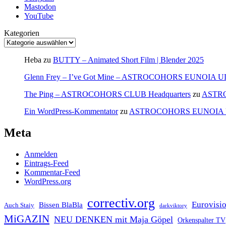
Mastodon
YouTube
Kategorien
Heba
zu
BUTTY – Animated Short Film | Blender 2025
Glenn Frey – I’ve Got Mine – ASTROCOHORS EUNOIA 
The Ping – ASTROCOHORS CLUB Headquarters
zu
ASTR
Ein WordPress-Kommentator
zu
ASTROCOHORS EUNOIA
Meta
Anmelden
Eintrags-Feed
Kommentar-Feed
WordPress.org
correctiv.org
Eurovisi
Bissen BlaBla
Auch Staiy
darkviktory
MiGAZIN
NEU DENKEN mit Maja Göpel
Orkenspalter TV