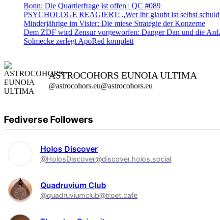
Bonn: Die Quartierfrage ist offen | QC #089
PSYCHOLOGE REAGIERT: „Wer ihr glaubt ist selbst schuld” ?
Minderjährige im Visier: Die miese Strategie der Konzerne
Dem ZDF wird Zensur vorgeworfen: Danger Dan und die AnfA
Solmecke zerlegt ApoRed komplett
ASTROCOHORS EUNOIA ULTIMA
@astrocohors.eu@astrocohors.eu
Fediverse Followers
Holos Discover
@HolosDiscover@discover.holos.social
Quadruvium Club
@quadruviumclub@troet.cafe