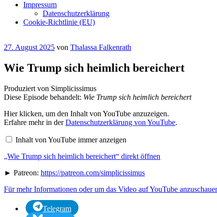
Impressum
Datenschutzerklärung
Cookie-Richtlinie (EU)
Veröffentlicht
27. August 2025
von
Thalassa Falkenrath
am
Wie Trump sich heimlich bereichert
Produziert von Simplicissimus
Diese Episode behandelt:
Wie Trump sich heimlich bereichert
„Wie
Hier klicken, um den Inhalt von YouTube anzuzeigen.
Trump
Erfahre mehr in der
Datenschutzerklärung von YouTube
.
sich
heimlich
Inhalt von YouTube immer anzeigen
bereichert“
von
„Wie Trump sich heimlich bereichert“ direkt öffnen
YouTube
anzeigen
► Patreon:
https://patreon.com/simplicissimus
Für mehr Informationen oder um das Video auf YouTube anzuschauen,
Telegram