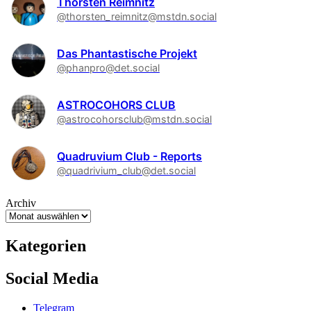
Thorsten Reimnitz
@thorsten_reimnitz@mstdn.social
Das Phantastische Projekt
@phanpro@det.social
ASTROCOHORS CLUB
@astrocohorsclub@mstdn.social
Quadruvium Club - Reports
@quadrivium_club@det.social
Archiv
Kategorien
Social Media
Telegram