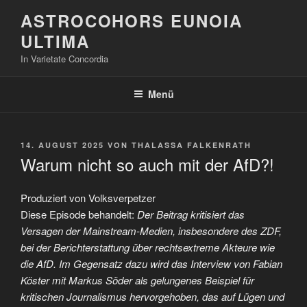
Zum
ASTROCOHORS EUNOIA
Inhalt
ULTIMA
springen
In Varietate Concordia
Menü
VERÖFFENTLICHT
14. AUGUST 2025
VON
THALASSA FALKENRATH
AM
Warum nicht so auch mit der AfD?!
Produziert von Volksverpetzer
Diese Episode behandelt:
Der Beitrag kritisiert das
Versagen der Mainstream-Medien, insbesondere des ZDF,
bei der Berichterstattung über rechtsextreme Akteure wie
die AfD. Im Gegensatz dazu wird das Interview von Fabian
Köster mit Markus Söder als gelungenes Beispiel für
kritischen Journalismus hervorgehoben, das auf Lügen und