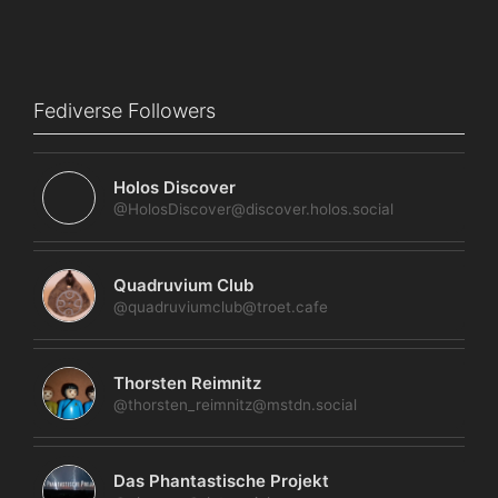
Fediverse Followers
Holos Discover
@HolosDiscover@discover.holos.social
Quadruvium Club
@quadruviumclub@troet.cafe
Thorsten Reimnitz
@thorsten_reimnitz@mstdn.social
Das Phantastische Projekt