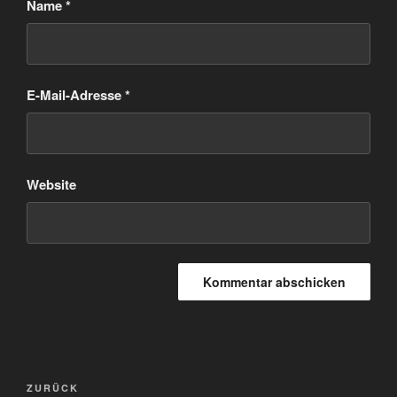
Name
*
E-Mail-Adresse
*
Website
Beitragsnavigation
Vorheriger
ZURÜCK