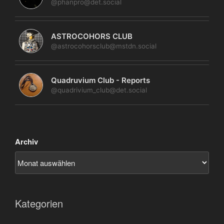
@phanpro@det.social
ASTROCOHORS CLUB
@astrocohorsclub@mstdn.social
Quadruvium Club - Reports
@quadrivium_club@det.social
Archiv
Kategorien