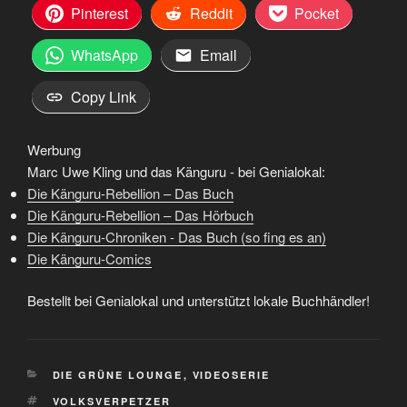
Pinterest
Reddit
Pocket
WhatsApp
Email
Copy Link
Werbung
Marc Uwe Kling und das Känguru - bei Genialokal:
Die Känguru-Rebellion – Das Buch
Die Känguru-Rebellion – Das Hörbuch
Die Känguru-Chroniken - Das Buch (so fing es an)
Die Känguru-Comics
Bestellt bei Genialokal und unterstützt lokale Buchhändler!
KATEGORIEN
DIE GRÜNE LOUNGE
,
VIDEOSERIE
SCHLAGWÖRTER
VOLKSVERPETZER