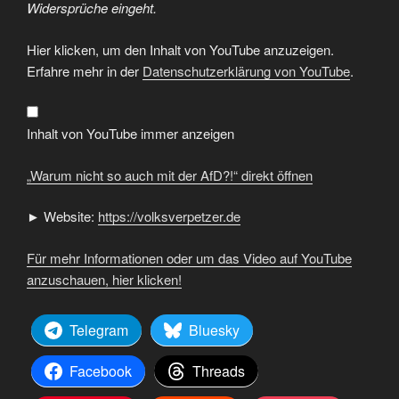
Widersprüche eingeht.
„Warum
Hier klicken, um den Inhalt von YouTube anzuzeigen.
nicht
so
Erfahre mehr in der
Datenschutzerklärung von YouTube
.
auch
mit
der
AfD?!“
von
Inhalt von YouTube immer anzeigen
YouTube
anzeigen
„Warum nicht so auch mit der AfD?!“ direkt öffnen
► Website:
https://volksverpetzer.de
Für mehr Informationen oder um das Video auf YouTube
anzuschauen, hier klicken!
Telegram
Bluesky
Facebook
Threads