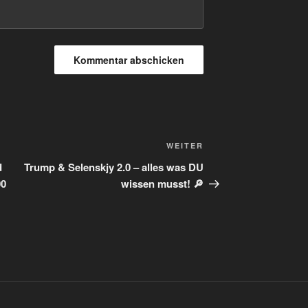
Nächster
WEITER
Beitrag
d
Trump & Selenskjy 2.0 – alles was DU
00
wissen musst! 🔎