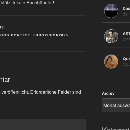
rstützt lokale Buchhändler!
Das
@ph
NE
AS
SONG CONTEST
,
EUROVISION2025
,
@as
Qua
@qu
ntar
veröffentlicht.
Erforderliche Felder sind
Archiv
Kategor