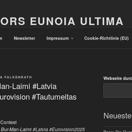
ORS EUNOIA ULTIMA
n
Newsletter
Impressum
Cookie-Richtlinie (EU)
A FALKENRATH
Webseite dur
Man-Laimi #Latvia
urovision #Tautumeitas
Neueste
 Contest
e, Bur-Man-Laimi
#Latvia
#Eurovision2025
Bonn: Die Quart