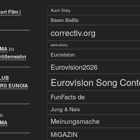
Auch Staiy
rt Film |
Bissen BlaBla
correctiv.org
darkviktory
IMA
zu
Eurovision
Größenwahn
Eurovision2026
LUB
Eurovision Song Cont
RS EUNOIA
FunFacts de
Jung & Naiv
u
Meinungsmache
IMA
MiGAZIN