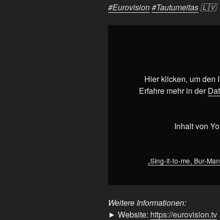
#Eurovision
#Tautumeitas
🇱🇻
„Sing-
it-
to-
me,
Bur-
Hier klicken, um den
Man-
Erfahre mehr in der
Dat
Laimi
#Latvia
#Eurovision2025
Inhalt von Y
#Eurovision
#Tautumeitas
🇱🇻“
„Sing-it-to-me, Bur-Ma
von
YouTube
anzeigen
Weitere Informationen:
► Website:
https://eurovision.tv