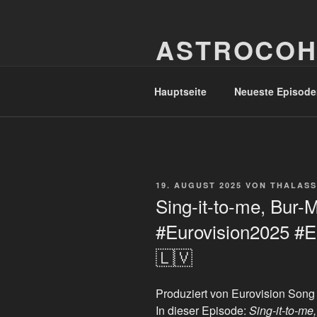
Zum
Inhalt
ASTROCOH
springen
In Varietate Concordia
Hauptseite
Neueste Episode
VERÖFFENTLICHT
19. AUGUST 2025
VON
THALASS
AM
Sing-it-to-me, Bur-
#Eurovision2025 #E
🇱🇻
Produziert von Eurovision Song
In dieser Episode:
Sing-it-to-m