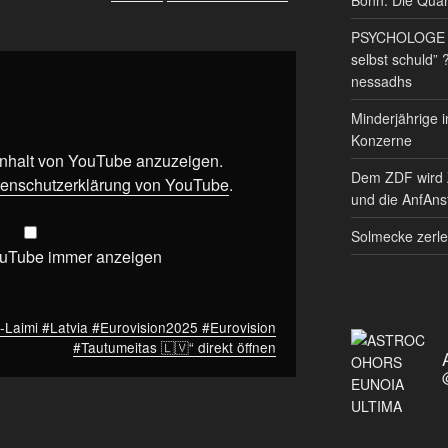
PSYCHOLOGE RE
selbst schuld” 
nessadhs
Minderjährige i
Konzerne
 Inhalt von YouTube anzuzeigen.
Dem ZDF wird 
enschutzerklärung von YouTube
.
und die AnfAnst
Solmecke zerle
ouTube immer anzeigen
n-Laimi #Latvia #Eurovision2025 #Eurovision
#Tautumeitas 🇱🇻“ direkt öffnen