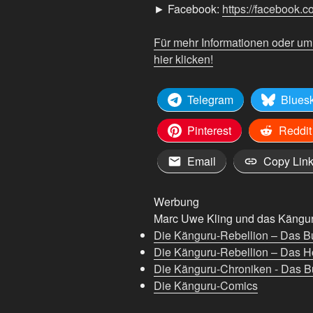
► Facebook:
https://facebook.
Für mehr Informationen oder u
hier klicken!
Telegram
Blues
Pinterest
Reddit
Email
Copy Lin
Werbung
Marc Uwe Kling und das Känguru
Die Känguru-Rebellion – Das B
Die Känguru-Rebellion – Das H
Die Känguru-Chroniken - Das Bu
Die Känguru-Comics