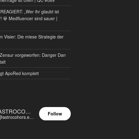
AGIERT: „Wer ihr glaubt ist
?! 💀 Medfluencer sind sauer |
m Visier: Die miese Strategie der
Zensur vorgeworfen: Danger Dan
alt
gt ApoRed komplett
ASTROCOHORS EUNOIA ULTIMA
Follow
@astrocohors.eu@astrocohors.eu