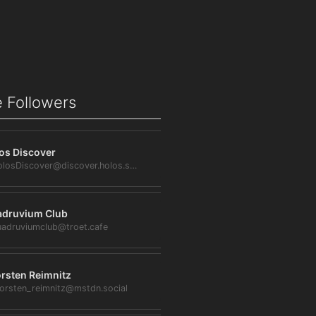
 Followers
os Discover
@HolosDiscover@discover.holos.social
druvium Club
adruviumclub@troet.cafe
rsten Reimnitz
orsten_reimnitz@mstdn.social