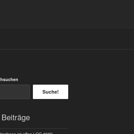
chsuchen
Suche!
 Beiträge
ierfrage ist offen | QC #089