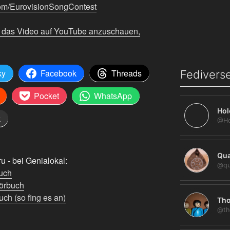
com/EurovisionSongContest
m das Video auf YouTube anzuschauen,
ky
Facebook
Threads
Fediverse
Pocket
WhatsApp
Hol
k
Qua
 - bei Genialokal:
@qu
uch
örbuch
ch (so fing es an)
Tho
@th