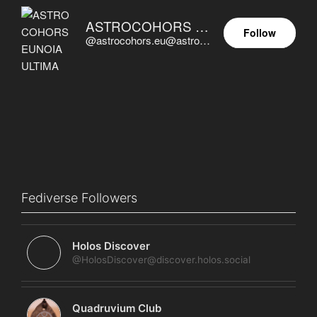
ASTROCOHORS EUNOIA ULTIMA
Follow
@astrocohors.eu@astrocohors.eu
Fediverse Followers
Holos Discover
@HolosDiscover@discover.holos.social
Quadruvium Club