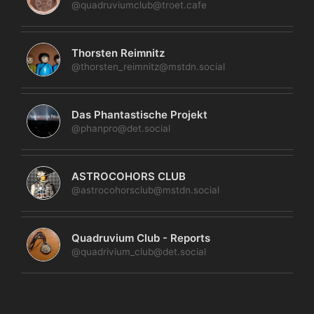
@quadruviumclub@troet.cafe
Thorsten Reimnitz
@thorsten_reimnitz@mstdn.social
Das Phantastische Projekt
@phanpro@det.social
ASTROCOHORS CLUB
@astrocohorsclub@mstdn.social
Quadruvium Club - Reports
@quadrivium_club@det.social