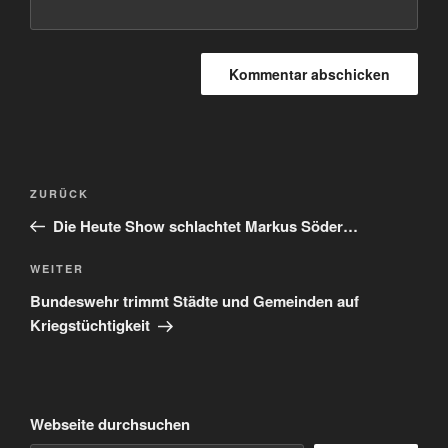
Beitragsnavigation
Vorheriger
ZURÜCK
Beitrag
Die Heute Show schlachtet Markus Söder…
Nächster
WEITER
Beitrag
Bundeswehr trimmt Städte und Gemeinden auf
Kriegstüchtigkeit
Webseite durchsuchen