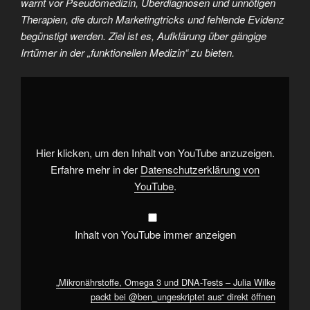
warnt vor Pseudomedizin, Überdiagnosen und unnötigen
Therapien, die durch Marketingtricks und fehlende Evidenz
begünstigt werden. Ziel ist es, Aufklärung über gängige
Irrtümer in der „funktionellen Medizin“ zu bieten.
„Mikronährstoffe,
Omega
3
und
DNA-
Tests
–
Julia
Hier klicken, um den Inhalt von YouTube anzuzeigen.
Wilke
packt
Erfahre mehr in der
Datenschutzerklärung von
bei
YouTube
.
@ben_ungeskriptet
aus“
von
YouTube
anzeigen
Inhalt von YouTube immer anzeigen
„Mikronährstoffe, Omega 3 und DNA-Tests – Julia Wilke
packt bei @ben_ungeskriptet aus“ direkt öffnen