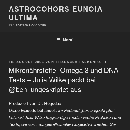
Zum
ASTROCOHORS EUNOIA
Inhalt
ULTIMA
springen
In Varietate Concordia
Menü
VERÖFFENTLICHT
18. AUGUST 2025
VON
THALASSA FALKENRATH
AM
Mikronährstoffe, Omega 3 und DNA-
Tests – Julia Wilke packt bei
@ben_ungeskriptet aus
Produziert von Dr. Hegedüs
Diese Episode behandelt:
Im Podcast „ben ungeskriptet“
kritisiert Julia Wilke fragwürdige medizinische Praktiken und
Tests, die von Fachgesellschaften abgelehnt werden. Sie