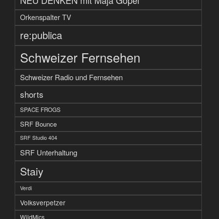
NEU DENKEN mit Maja Göpel
Orkenspalter TV
re:publica
Schweizer Fernsehen
Schweizer Radio und Fernsehen
shorts
SPACE FROGS
SRF Bounce
SRF Studio 404
SRF Unterhaltung
Staiy
Verdi
Volksverpetzer
WildMics