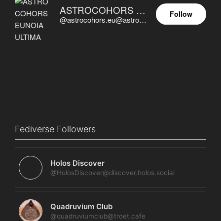
ASTROCOHORS EUNOIA ULTIMA
Follow
@astrocohors.eu@astrocohors.eu
Fediverse Followers
Holos Discover
@HolosDiscover@discover.holos.social
Quadruvium Club
@quadruviumclub@troet.cafe