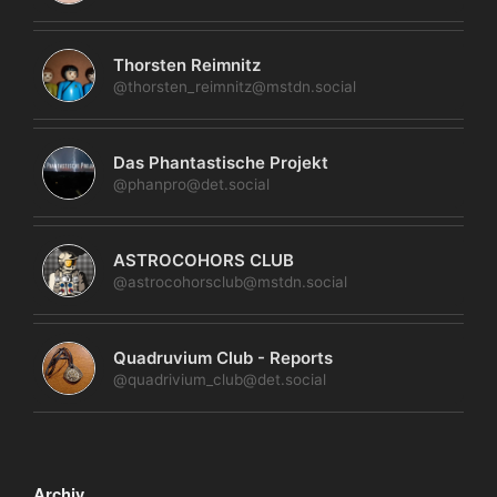
Thorsten Reimnitz
@thorsten_reimnitz@mstdn.social
Das Phantastische Projekt
@phanpro@det.social
ASTROCOHORS CLUB
@astrocohorsclub@mstdn.social
Quadruvium Club - Reports
@quadrivium_club@det.social
Archiv