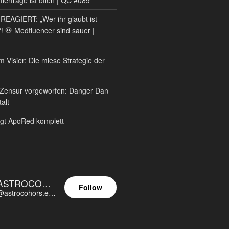
AGIERT: „Wer ihr glaubt ist
?! 💀 Medfluencer sind sauer |
m Visier: Die miese Strategie der
Zensur vorgeworfen: Danger Dan
alt
gt ApoRed komplett
ASTROCOHORS EUNOIA ULTIMA
Follow
@astrocohors.eu@astrocohors.eu