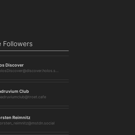
 Followers
os Discover
@HolosDiscover@discover.holos.social
druvium Club
adruviumclub@troet.cafe
rsten Reimnitz
orsten_reimnitz@mstdn.social