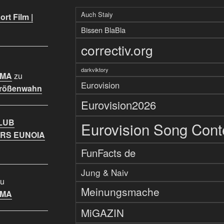
Auch Staiy
rt Film |
Bissen BlaBla
correctiv.org
darkviktory
IMA
zu
Eurovision
Größenwahn
Eurovision2026
LUB
Eurovision Song Cont
RS EUNOIA
FunFacts de
Jung & Naiv
u
Meinungsmache
IMA
MiGAZIN