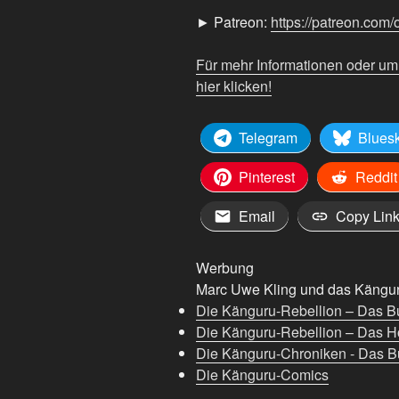
► Patreon:
https://patreon.com/
Für mehr Informationen oder u
hier klicken!
Telegram
Blues
Pinterest
Reddit
Email
Copy Lin
Werbung
Marc Uwe Kling und das Känguru
Die Känguru-Rebellion – Das B
Die Känguru-Rebellion – Das H
Die Känguru-Chroniken - Das Bu
Die Känguru-Comics