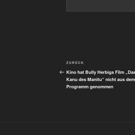
Beitragsnavigation
Vorheriger
ZURÜCK
Beitrag
Kino hat Bully Herbigs Film „Da
Kanu des Manitu“ nicht aus dem
Programm genommen