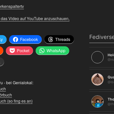
orkenspaltertv
m das Video auf YouTube anzuschauen,
Fediverse
ky
Facebook
Threads
Pocket
WhatsApp
Hol
k
Qua
 - bei Genialokal:
@qu
uch
örbuch
Tho
ch (so fing es an)
@th