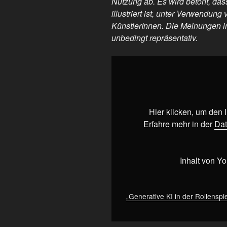
Nutzung ab. Es wird betont, dass
illustriert ist, unter Verwendu
KünstlerInnen. Die Meinungen im
unbedingt repräsentativ.
„Generative
KI
in
der
Rollenspiel-
Hier klicken, um den
Szene
Erfahre mehr in der
Dat
und
warum
wir
Inhalt von Y
sie
ablehnen“
von
„Generative KI in der Rollenspi
YouTube
anzeigen