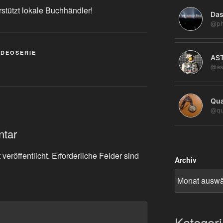
rstützt lokale Buchhändler!
Das
@ph
IDEOSERIE
AS
@as
Qua
@qu
ntar
veröffentlicht.
Erforderliche Felder sind
Archiv
Kategor