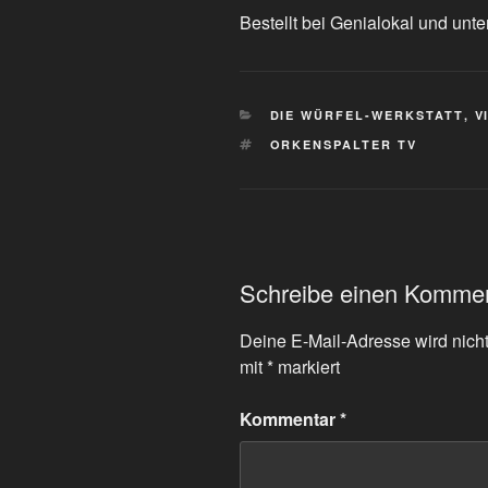
Bestellt bei Genialokal und unte
KATEGORIEN
DIE WÜRFEL-WERKSTATT
,
V
SCHLAGWÖRTER
ORKENSPALTER TV
Schreibe einen Komme
Deine E-Mail-Adresse wird nicht 
mit
*
markiert
Kommentar
*