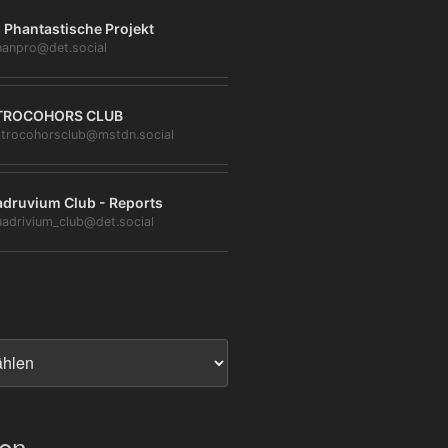
 Phantastische Projekt
anpro@det.social
TROCOHORS CLUB
trocohorsclub@mstdn.social
druvium Club - Reports
adrivium_club@det.social
ien