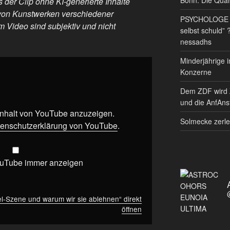
 der Clip ohne KI-generierte Inhalte
ng von Kunstwerken verschiedener
PSYCHOLOGE RE
 Video sind subjektiv und nicht
selbst schuld” 
nessadhs
Minderjährige i
Konzerne
Dem ZDF wird 
und die AnfAnst
 Inhalt von YouTube anzuzeigen.
Solmecke zerle
enschutzerklärung von YouTube
.
ouTube immer anzeigen
el-Szene und warum wir sie ablehnen“ direkt
öffnen