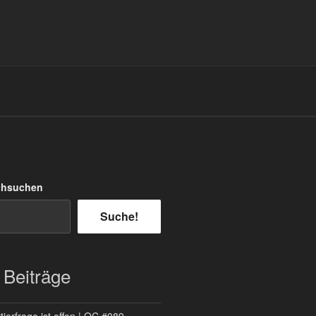
chsuchen
Suche!
 Beiträge
ierfrage ist offen | QC #089