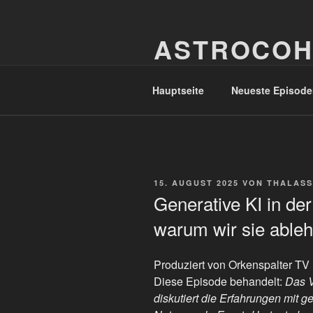
Zum
Inhalt
ASTROCOH
springen
In Varietate Concordia
Hauptseite
Neueste Episode
VERÖFFENTLICHT
15. AUGUST 2025
VON
THALASS
AM
Generative KI in de
warum wir sie able
Produziert von Orkenspalter TV
Diese Episode behandelt:
Das V
diskutiert die Erfahrungen mit g