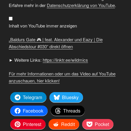
Gate
🎮
Erfahre mehr in der
Datenschutzerklärung von YouTube
.
|
feat.
Alexander
und
Eazy
Inhalt von YouTube immer anzeigen
|
Die
Abschiedstour
„Baldurs Gate 🎮 | feat. Alexander und Eazy | Die
#030“
von
Abschiedstour #030“ direkt öffnen
YouTube
anzeigen
► Weitere Links:
https://linktr.ee/wildmics
Für mehr Informationen oder um das Video auf YouTube
anzuschauen, hier klicken!
Telegram
Bluesky
Facebook
Threads
Pinterest
Reddit
Pocket