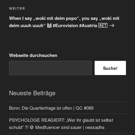
Nächster
WEITER
Beitrag
When I say „woki mit deim popo“, you say „woki mit
deim uuuh uuuh“ 🙌 #Eurovision #Austria 🇦🇹
Webseite durchsuchen
Suche!
Neueste Beiträge
Bonn: Die Quartierfrage ist offen | QC #089
PSYCHOLOGE REAGIERT: „Wer ihr glaubt ist selbst
schuld” ?! 💀 Medfluencer sind sauer | nessadhs