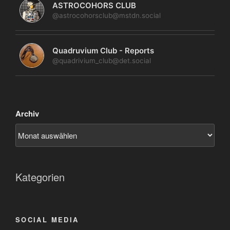
ASTROCOHORS CLUB
@astrocohorsclub@mstdn.social
Quadruvium Club - Reports
@quadrivium_club@det.social
Archiv
Kategorien
SOCIAL MEDIA