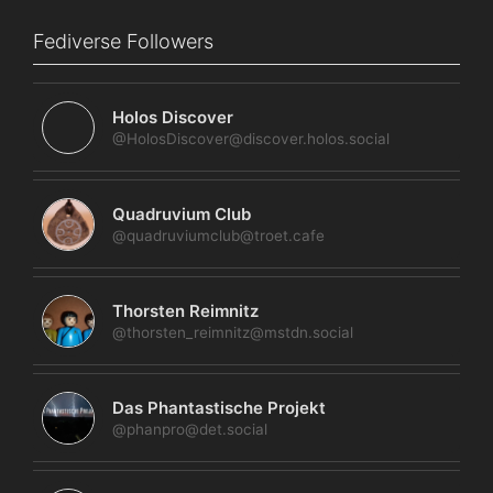
Fediverse Followers
Holos Discover
@HolosDiscover@discover.holos.social
Quadruvium Club
@quadruviumclub@troet.cafe
Thorsten Reimnitz
@thorsten_reimnitz@mstdn.social
Das Phantastische Projekt
@phanpro@det.social