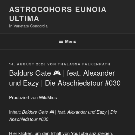
Zum
ASTROCOHORS EUNOIA
Inhalt
ULTIMA
springen
In Varietate Concordia
Menü
VERÖFFENTLICHT
14. AUGUST 2025
VON
THALASSA FALKENRATH
AM
Baldurs Gate 🎮 | feat. Alexander
und Eazy | Die Abschiedstour #030
Produziert von WildMics
Inhalt:
Baldurs Gate 🎮 | feat. Alexander und Eazy | Die
Abschiedstour
#030
„Baldurs
Hier klicken, um den Inhalt von YouTube anzuzeigen.