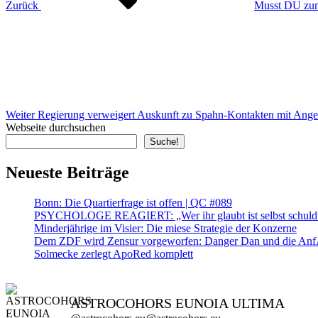
Zurück
Musst DU zum
Nächster
Beitrag
Weiter
Regierung verweigert Auskunft zu Spahn-Kontakten mit An
Webseite durchsuchen
Suche!
Neueste Beiträge
Bonn: Die Quartierfrage ist offen | QC #089
PSYCHOLOGE REAGIERT: „Wer ihr glaubt ist selbst schuld” ?
Minderjährige im Visier: Die miese Strategie der Konzerne
Dem ZDF wird Zensur vorgeworfen: Danger Dan und die AnfA
Solmecke zerlegt ApoRed komplett
ASTROCOHORS EUNOIA ULTIMA