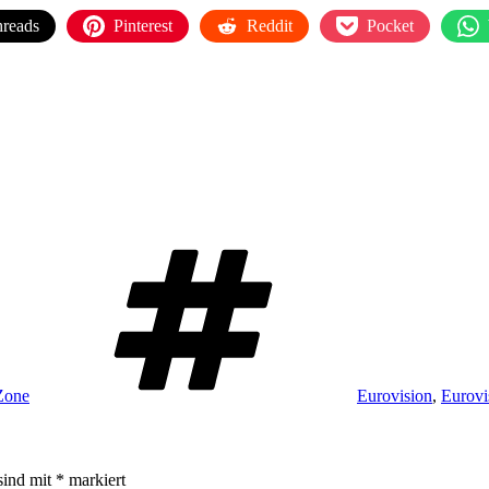
reads
Pinterest
Reddit
Pocket
Schlagwörter
-Zone
Eurovision
,
Eurovi
sind mit
*
markiert