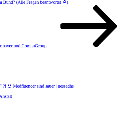
 Bund? (Alle Fragen beantwortet 🔎)
germayer und CompuGroup
! 💀 Medfluencer sind sauer | nessadhs
nstalt