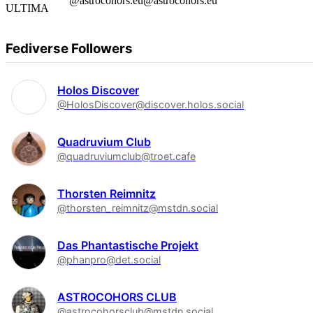
@astrocohors.eu@astrocohors.eu
Fediverse Followers
Holos Discover
@HolosDiscover@discover.holos.social
Quadruvium Club
@quadruviumclub@troet.cafe
Thorsten Reimnitz
@thorsten_reimnitz@mstdn.social
Das Phantastische Projekt
@phanpro@det.social
ASTROCOHORS CLUB
@astrocohorsclub@mstdn.social