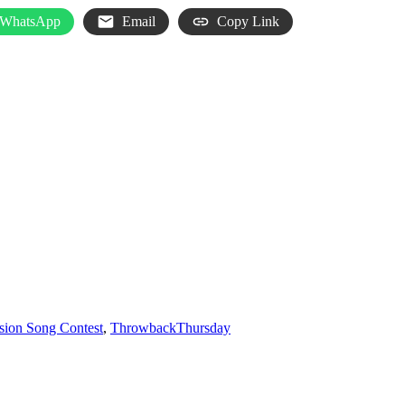
WhatsApp
Email
Copy Link
sion Song Contest
,
ThrowbackThursday