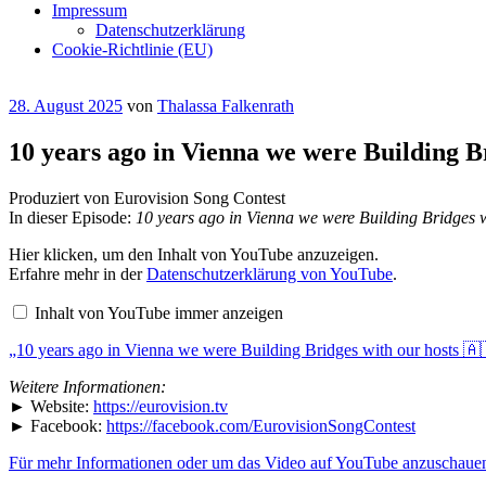
Impressum
Datenschutzerklärung
Cookie-Richtlinie (EU)
Veröffentlicht
28. August 2025
von
Thalassa Falkenrath
am
10 years ago in Vienna we were Building 
Produziert von Eurovision Song Contest
In dieser Episode:
10 years ago in Vienna we were Building Bridges 
„10
Hier klicken, um den Inhalt von YouTube anzuzeigen.
years
Erfahre mehr in der
Datenschutzerklärung von YouTube
.
ago
in
Inhalt von YouTube immer anzeigen
Vienna
we
„10 years ago in Vienna we were Building Bridges with our hosts 
were
Building
Bridges
Weitere Informationen:
with
► Website:
https://eurovision.tv
our
► Facebook:
https://facebook.com/EurovisionSongContest
hosts
🇦🇹
Für mehr Informationen oder um das Video auf YouTube anzuschauen,
#ThrowbackThursday
#Eurovision“