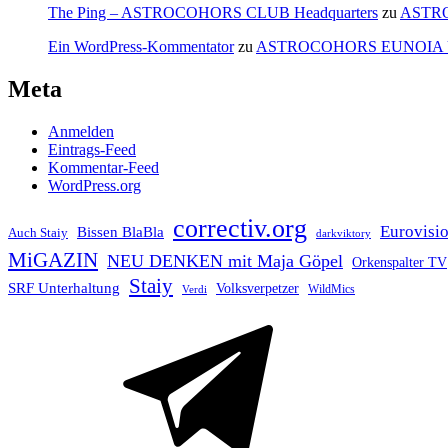
The Ping – ASTROCOHORS CLUB Headquarters
zu
ASTR
Ein WordPress-Kommentator
zu
ASTROCOHORS EUNOIA
Meta
Anmelden
Eintrags-Feed
Kommentar-Feed
WordPress.org
correctiv.org
Eurovisi
Bissen BlaBla
Auch Staiy
darkviktory
MiGAZIN
NEU DENKEN mit Maja Göpel
Orkenspalter TV
Staiy
SRF Unterhaltung
Volksverpetzer
WildMics
Verdi
Telegram