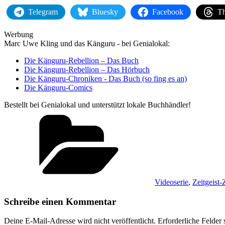
von
Telegram
Bluesky
Facebook
Th
YouTube
anzeigen
Werbung
Marc Uwe Kling und das Känguru - bei Genialokal:
Die Känguru-Rebellion – Das Buch
Die Känguru-Rebellion – Das Hörbuch
Die Känguru-Chroniken - Das Buch (so fing es an)
Die Känguru-Comics
Bestellt bei Genialokal und unterstützt lokale Buchhändler!
Kategorien
Videoserie
,
Zeitgeist
Schreibe einen Kommentar
Deine E-Mail-Adresse wird nicht veröffentlicht.
Erforderliche Felder 