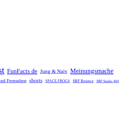
st
Meinungsmache
FunFacts de
Jung & Naiv
shorts
und Fernsehen
SRF Bounce
SPACE FROGS
SRF Studio 404