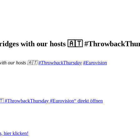
Bridges with our hosts 🇦🇹 #ThrowbackThu
with our hosts 🇦🇹
#ThrowbackThursday
#Eurovision
🇹 #ThrowbackThursday #Eurovision“ direkt öffnen
 hier klicken!