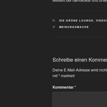
Bestellt bei Genialokal und unte
KATEGORIEN
DIE GRÜNE LOUNGE
,
VIDEO
SCHLAGWÖRTER
MEINUNGSMACHE
Schreibe einen Komme
Deine E-Mail-Adresse wird nicht 
mit
*
markiert
Kommentar
*