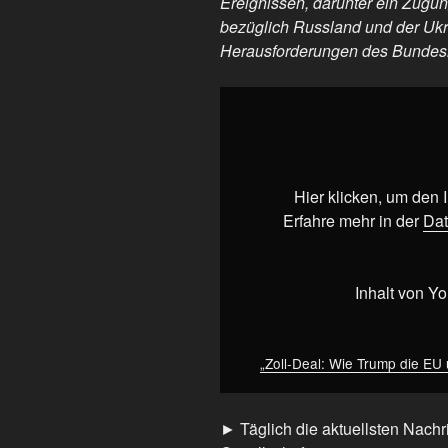
Ereignissen, darunter ein Zugun
bezüglich Russland und der Ukra
Herausforderungen des Bundes
„Zoll-
Deal:
Wie
Trump
die
Hier klicken, um den
EU
Erfahre mehr in der
Dat
über
den
Tisch
Inhalt von Y
gezogen
hat…“
von
„Zoll-Deal: Wie Trump die EU
YouTube
anzeigen
► Täglich die aktuellsten Nachri