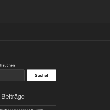
chsuchen
Suche!
 Beiträge
ierfrage ist offen | QC #089