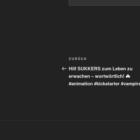
Beitragsnavigation
Vorheriger
ZURÜCK
Beitrag
Hilf SUKKERS zum Leben zu
erwachen – wortwörtlich! 🦇
#animation #kickstarter #vampir