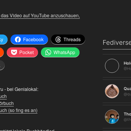
m das Video auf YouTube anzuschauen,
ky
Facebook
Threads
Fediverse
Pocket
WhatsApp
Hol
k
 - bei Genialokal:
Qua
@qu
uch
örbuch
ch (so fing es an)
Tho
@th