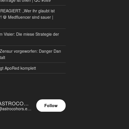
AGIERT: „Wer ihr glaubt ist
?! 💀 Medfluencer sind sauer |
m Visier: Die miese Strategie der
Zensur vorgeworfen: Danger Dan
alt
gt ApoRed komplett
ASTROCOHORS EUNOIA ULTIMA
Follow
@astrocohors.eu@astrocohors.eu