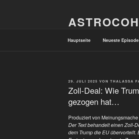
Zum
Inhalt
ASTROCOH
springen
In Varietate Concordia
Hauptseite
Neueste Episode
VERÖFFENTLICHT
29. JULI 2025
VON
THALASSA F
AM
Zoll-Deal: Wie Trum
gezogen hat…
Produziert von Meinungsmache
Der Text behandelt einen Zoll-
dem Trump die EU übervorteilt. E