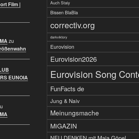
Auch Staiy
rt Film |
Bissen BlaBla
correctiv.org
darkviktory
IMA
zu
Eurovision
Größenwahn
Eurovision2026
LUB
Eurovision Song Cont
RS EUNOIA
FunFacts de
Jung & Naiv
u
Meinungsmache
IMA
MiGAZIN
NEU DENKEN mit Maja Göpel