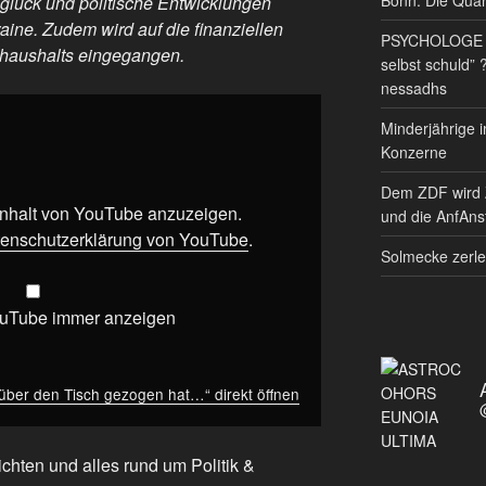
glück und politische Entwicklungen
ine. Zudem wird auf die finanziellen
PSYCHOLOGE RE
haushalts eingegangen.
selbst schuld” 
nessadhs
Minderjährige i
Konzerne
Dem ZDF wird 
 Inhalt von YouTube anzuzeigen.
und die AnfAnst
enschutzerklärung von YouTube
.
Solmecke zerle
ouTube immer anzeigen
 über den Tisch gezogen hat…“ direkt öffnen
chten und alles rund um Politik &