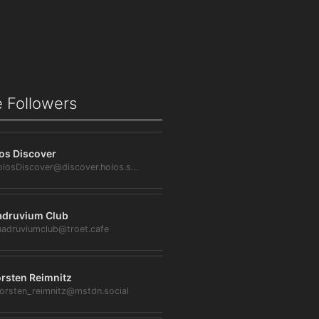
 Followers
os Discover
@HolosDiscover@discover.holos.social
druvium Club
adruviumclub@troet.cafe
rsten Reimnitz
orsten_reimnitz@mstdn.social