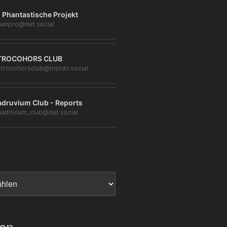
 Phantastische Projekt
anpro@det.social
TROCOHORS CLUB
trocohorsclub@mstdn.social
druvium Club - Reports
adrivium_club@det.social
ien