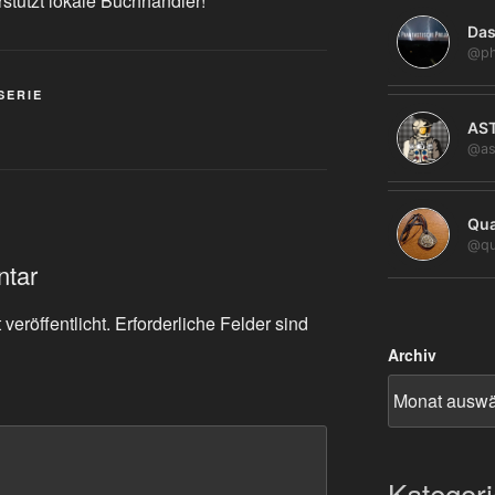
rstützt lokale Buchhändler!
Das
@ph
SERIE
AS
@as
Qua
@qu
ntar
veröffentlicht.
Erforderliche Felder sind
Archiv
Kategor