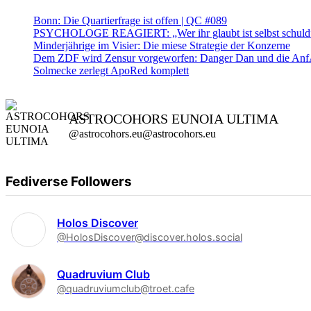
Bonn: Die Quartierfrage ist offen | QC #089
PSYCHOLOGE REAGIERT: „Wer ihr glaubt ist selbst schuld” ?
Minderjährige im Visier: Die miese Strategie der Konzerne
Dem ZDF wird Zensur vorgeworfen: Danger Dan und die AnfA
Solmecke zerlegt ApoRed komplett
ASTROCOHORS EUNOIA ULTIMA
@astrocohors.eu@astrocohors.eu
Fediverse Followers
Holos Discover
@HolosDiscover@discover.holos.social
Quadruvium Club
@quadruviumclub@troet.cafe