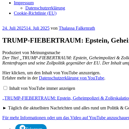
Impressum
Datenschutzerklärung
Cookie-Richtlinie (EU)
Veröffentlicht
24. Juli 2025
14. Juli 2025
von
Thalassa Falkenrath
am
TRUMP-FIEBERTRAUM: Epstein, Geheimpo
Produziert von Meinungsmache
Der Titel „TRUMP-FIEBERTRAUM: Epstein, Geheimpolizei & Zolleska
Rentenfragen und seine Zollpolitik gegenüber der EU. Der Inhalt umf
„TRUMP-
Hier klicken, um den Inhalt von YouTube anzuzeigen.
FIEBERTRAUM:
Erfahre mehr in der
Datenschutzerklärung von YouTube
.
Epstein,
Geheimpolizei
Inhalt von YouTube immer anzeigen
&
Zolleskalation“
„TRUMP-FIEBERTRAUM: Epstein, Geheimpolizei & Zolleskalation“
von
YouTube
anzeigen
► Täglich die aktuellsten Nachrichten und alles rund um Politik & G
Für mehr Informationen oder um das Video auf YouTube anzuschauen,