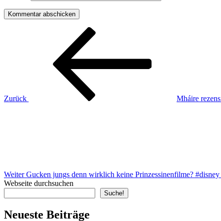
Beitragsnavigation
Vorheriger
Beitrag
Zurück
Mháire rezensi
Nächster
Beitrag
Weiter
Gucken jungs denn wirklich keine Prinzessinenfilme? #disne
Webseite durchsuchen
Suche!
Neueste Beiträge