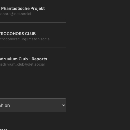
 Phantastische Projekt
anpro@det.social
TROCOHORS CLUB
trocohorsclub@mstdn.social
druvium Club - Reports
adrivium_club@det.social
ien