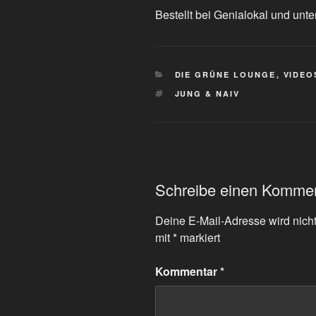
Bestellt bei Genialokal und unte
KATEGORIEN
DIE GRÜNE LOUNGE
,
VIDEO
SCHLAGWÖRTER
JUNG & NAIV
Schreibe einen Komme
Deine E-Mail-Adresse wird nicht 
mit
*
markiert
Kommentar
*