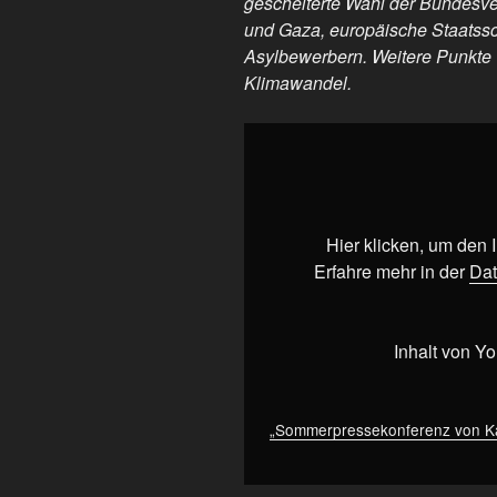
gescheiterte Wahl der Bundesverf
und Gaza, europäische Staatssc
Asylbewerbern. Weitere Punkte 
Klimawandel.
„Sommerpressekonferenz
von
Kanzler
Friedrich
Merz
Hier klicken, um den
(CDU)
Erfahre mehr in der
Dat
|
18.
Juli
Inhalt von Y
2025
|
BPK“
„Sommerpressekonferenz von Kanz
von
YouTube