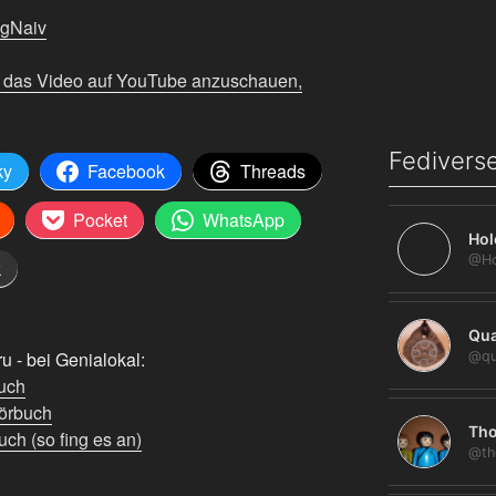
ngNaiv
m das Video auf YouTube anzuschauen,
Fediverse
ky
Facebook
Threads
Pocket
WhatsApp
Hol
k
Qua
 - bei Genialokal:
@qu
uch
örbuch
Tho
ch (so fing es an)
@th