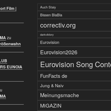
Auch Staiy
rt Film |
Bissen BlaBla
correctiv.org
darkviktory
IMA
zu
Eurovision
Größenwahn
Eurovision2026
LUB
Eurovision Song Cont
RS EUNOIA
FunFacts de
Jung & Naiv
u
Meinungsmache
IMA
MiGAZIN