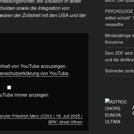
assungsrichter, die Situation in Israel
hulden sowie die Integration von
PSYCHOLOGE RE
waren der Zollstreit mit den USA und der
selbst schuld” 
nessadhs
Minderjährige i
Konzerne
Dem ZDF wird 
und die AnfAnst
 Inhalt von YouTube anzuzeigen.
Solmecke zerle
enschutzerklärung von YouTube
.
ouTube immer anzeigen
ler Friedrich Merz (CDU) | 18. Juli 2025 |
BPK“ direkt öffnen