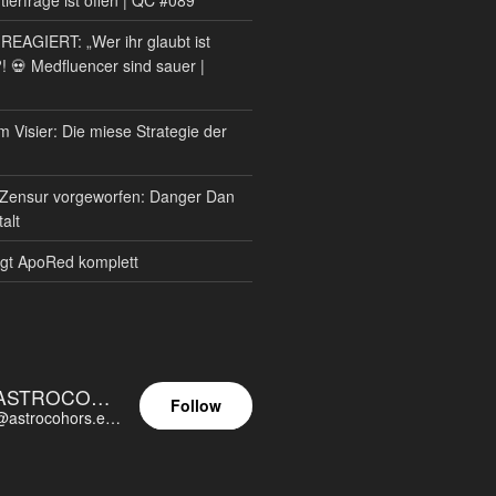
AGIERT: „Wer ihr glaubt ist
?! 💀 Medfluencer sind sauer |
m Visier: Die miese Strategie der
Zensur vorgeworfen: Danger Dan
alt
gt ApoRed komplett
ASTROCOHORS EUNOIA ULTIMA
Follow
@astrocohors.eu@astrocohors.eu