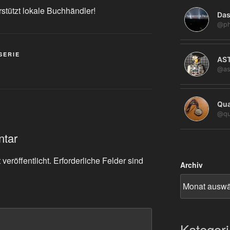
rstützt lokale Buchhändler!
Das
@ph
SERIE
AS
@as
Qua
@qu
ntar
veröffentlicht.
Erforderliche Felder sind
Archiv
Kategor