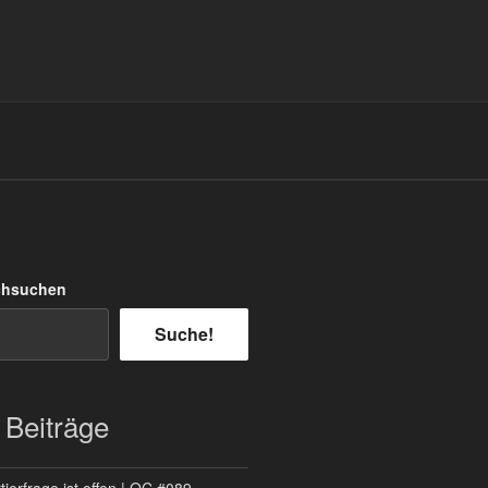
chsuchen
Suche!
 Beiträge
ierfrage ist offen | QC #089