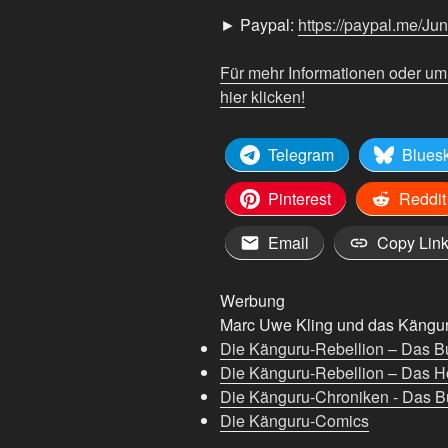
anzeigen
► Paypal:
https://paypal.me/Ju
Für mehr Informationen oder u
hier klicken!
Telegram
Blues
Pinterest
Reddit
Email
Copy Lin
Werbung
Marc Uwe Kling und das Känguru
Die Känguru-Rebellion – Das B
Die Känguru-Rebellion – Das H
Die Känguru-Chroniken - Das Bu
Die Känguru-Comics