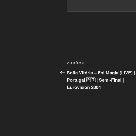
Beitragsnavigation
Vorheriger
ZURÜCK
Beitrag
Sofia Vitória – Foi Magia (LIVE) |
Portugal 🇵🇹 | Semi-Final |
Eurovision 2004