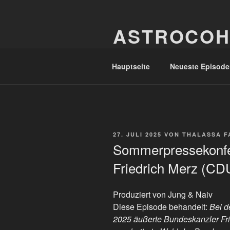
Zum
Inhalt
ASTROCOH
springen
In Varietate Concordia
Hauptseite
Neueste Episode
VERÖFFENTLICHT
27. JULI 2025
VON
THALASSA F
AM
Sommerpressekonfe
Friedrich Merz (CDU
Produziert von Jung & Naiv
Diese Episode behandelt:
Bei d
2025 äußerte Bundeskanzler Fri