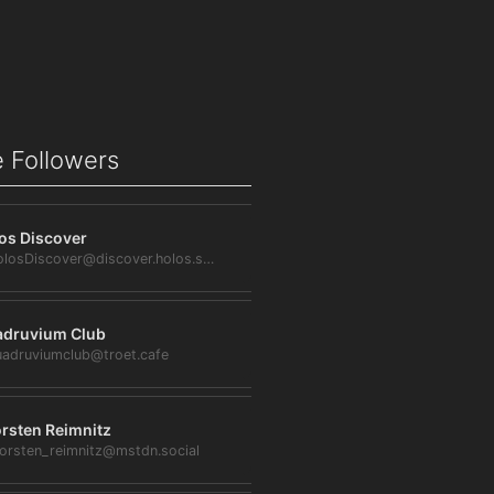
 Followers
os Discover
@HolosDiscover@discover.holos.social
druvium Club
adruviumclub@troet.cafe
rsten Reimnitz
orsten_reimnitz@mstdn.social