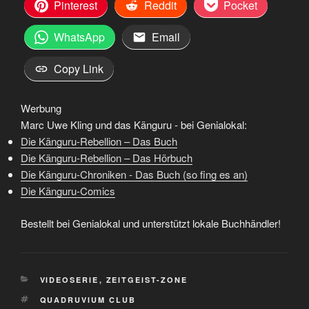
Pinterest
Reddit
Pocket
WhatsApp
Email
Copy Link
Werbung
Marc Uwe Kling und das Känguru - bei Genialokal:
Die Känguru-Rebellion – Das Buch
Die Känguru-Rebellion – Das Hörbuch
Die Känguru-Chroniken - Das Buch (so fing es an)
Die Känguru-Comics
Bestellt bei Genialokal und unterstützt lokale Buchhändler!
KATEGORIEN
VIDEOSERIE
,
ZEITGEIST-ZONE
SCHLAGWÖRTER
QUADRUVIUM CLUB