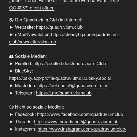
„Jubel, Trubel, Heiterkeit – 50 Jahre Europa-Park, Teil 2 |
QC
#053“
QC #053“ direkt öffnen
von
YouTube
🌎 Der Quadruvium Club im Internet:
anzeigen
► Webseite:
https://quadruvium.club
► eMail-Newsletter:
https://steadyhq.com/quadruvium-
club/newsletter/sign_up
👥 Soziale Medien:
► Pixelfed:
https://pixelfed.de/Quadruvium_Club
► BlueSky:
https://bsky.app/profile/quadruviumclub.bsky.social
► Mastodon:
https://det.social/@quadrivium_club
► Telegram:
https://t.me/quadruviumclub
🙄 Nicht so soziale Medien:
► Facebook:
https://www.facebook.com/quadruviumclub
► Threads:
https://www.threads.net/@quadruviumclub
► Instagram:
https://www.instagram.com/quadruviumclub/