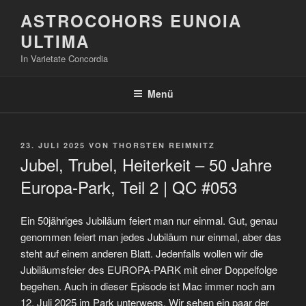
Zum
ASTROCOHORS EUNOIA
Inhalt
ULTIMA
springen
In Varietate Concordia
Menü
VERÖFFENTLICHT
23. JULI 2025
VON
THORSTEN REIMNITZ
AM
Jubel, Trubel, Heiterkeit – 50 Jahre
Europa-Park, Teil 2 | QC #053
Ein 50jähriges Jubiläum feiert man nur einmal. Gut, genau
genommen feiert man jedes Jubiläum nur einmal, aber das
steht auf einem anderen Blatt. Jedenfalls wollen wir die
Jubiläumsfeier des EUROPA-PARK mit einer Doppelfolge
begehen. Auch in dieser Episode ist Mac immer noch am
12. Juli 2025 im Park unterwegs. Wir sehen ein paar der