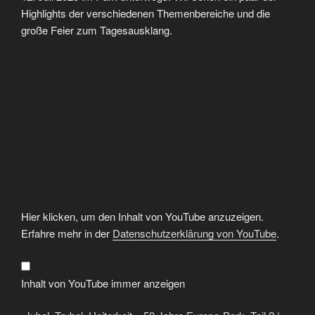
Highlights der verschiedenen Themenbereiche und die
große Feier zum Tagesausklang.
„Jubel,
Hier klicken, um den Inhalt von YouTube anzuzeigen.
Trubel,
Heiterkeit
Erfahre mehr in der
Datenschutzerklärung von YouTube
.
–
50
Jahre
Europa-
Park,
Inhalt von YouTube immer anzeigen
Teil
2
|