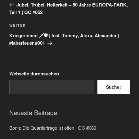
Beitrag
Jubel, Trubel, Heiterkeit – 50 Jahre EUROPA-PARK,
Teil 1 | QC #052
Nächster
WEITER
Beitrag
Kriegerinnen 🗡️🛡️ | feat. Tommy, Alexa, Alexander |
#laberfeuer #001
Webseite durchsuchen
Suche!
Neueste Beiträge
Bonn: Die Quartierfrage ist offen | QC #089