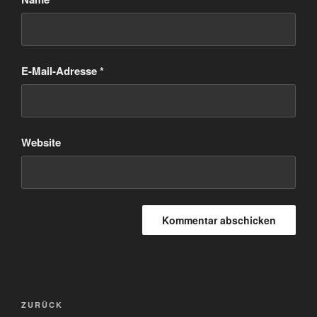
E-Mail-Adresse
*
Website
Beitragsnavigation
Vorheriger
ZURÜCK