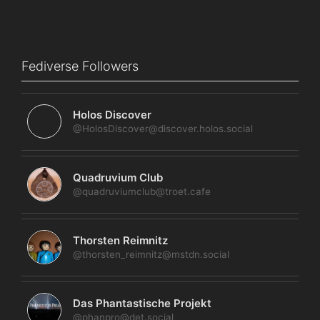
Fediverse Followers
Holos Discover
@HolosDiscover@discover.holos.social
Quadruvium Club
@quadruviumclub@troet.cafe
Thorsten Reimnitz
@thorsten_reimnitz@mstdn.social
Das Phantastische Projekt
@phanpro@det.social