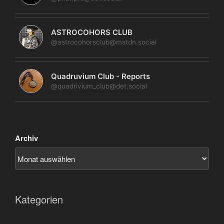
ASTROCOHORS CLUB
@astrocohorsclub@mstdn.social
Quadruvium Club - Reports
@quadrivium_club@det.social
Archiv
Kategorien