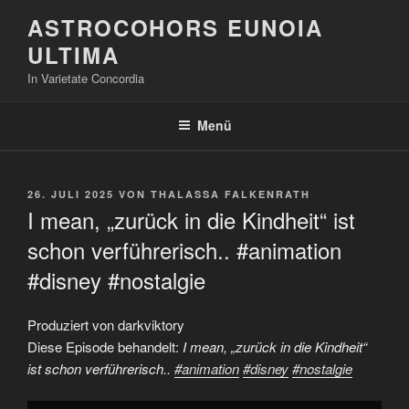
Zum
ASTROCOHORS EUNOIA
Inhalt
ULTIMA
springen
In Varietate Concordia
Menü
VERÖFFENTLICHT
26. JULI 2025
VON
THALASSA FALKENRATH
AM
I mean, „zurück in die Kindheit“ ist
schon verführerisch.. #animation
#disney #nostalgie
Produziert von darkviktory
Diese Episode behandelt:
I mean, „zurück in die Kindheit“
ist schon verführerisch..
#animation
#disney
#nostalgie
„I