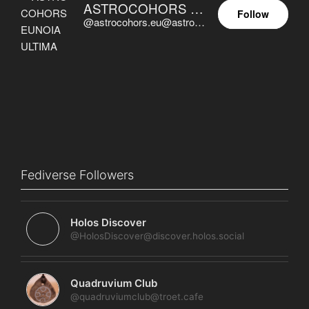
ASTROCOHORS EUNOIA ULTIMA
Follow
@astrocohors.eu@astrocohors.eu
Fediverse Followers
Holos Discover
@HolosDiscover@discover.holos.social
Quadruvium Club
@quadruviumclub@troet.cafe