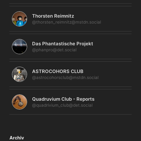
Thorsten Reimnitz
@thorsten_reimnitz@mstdn.social
Das Phantastische Projekt
@phanpro@det.social
ASTROCOHORS CLUB
@astrocohorsclub@mstdn.social
Quadruvium Club - Reports
@quadrivium_club@det.social
Archiv