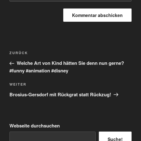
Beitragsnavigation
Vorheriger
ZURÜCK
Beitrag
Welche Art von Kind hätten Sie denn nun gerne?
#funny #animation #disney
Nächster
WEITER
Beitrag
Brosius-Gersdorf mit Rückgrat statt Rückzug!
Webseite durchsuchen
Suche!