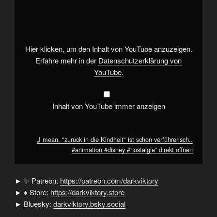
mean,
"zurück
in
die
Kindheit"
ist
schon
Hier klicken, um den Inhalt von YouTube anzuzeigen.
verführerisch..
#animation
Erfahre mehr in der
Datenschutzerklärung von
#disney
YouTube
.
#nostalgie“
von
YouTube
anzeigen
Inhalt von YouTube immer anzeigen
„I mean, "zurück in die Kindheit" ist schon verführerisch..
#animation #disney #nostalgie“ direkt öffnen
► ✨ Patreon:
https://patreon.com/darkviktory
► ♦ Store:
https://darkviktory.store
► Bluesky:
darkviktory.bsky.social