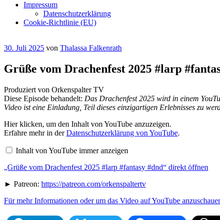
Impressum
Datenschutzerklärung
Cookie-Richtlinie (EU)
Veröffentlicht
30. Juli 2025
von
Thalassa Falkenrath
am
Grüße vom Drachenfest 2025 #larp #fanta
Produziert von Orkenspalter TV
Diese Episode behandelt:
Das Drachenfest 2025 wird in einem YouTub
Video ist eine Einladung, Teil dieses einzigartigen Erlebnisses zu wer
„Grüße
Hier klicken, um den Inhalt von YouTube anzuzeigen.
vom
Erfahre mehr in der
Datenschutzerklärung von YouTube
.
Drachenfest
2025
Inhalt von YouTube immer anzeigen
#larp
#fantasy
„Grüße vom Drachenfest 2025 #larp #fantasy #dnd“ direkt öffnen
#dnd“
von
YouTube
► Patreon:
https://patreon.com/orkenspaltertv
anzeigen
Für mehr Informationen oder um das Video auf YouTube anzuschauen,