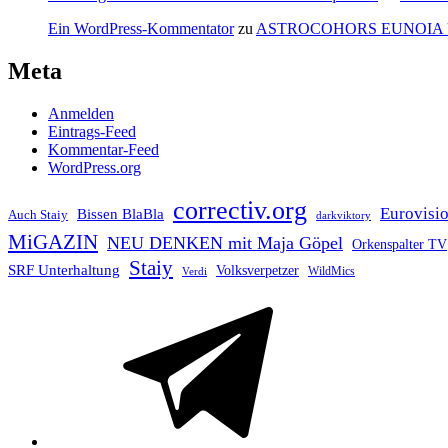
Ein WordPress-Kommentator
zu
ASTROCOHORS EUNOIA
Meta
Anmelden
Eintrags-Feed
Kommentar-Feed
WordPress.org
correctiv.org
Eurovisi
Bissen BlaBla
Auch Staiy
darkviktory
MiGAZIN
NEU DENKEN mit Maja Göpel
Orkenspalter TV
Staiy
SRF Unterhaltung
Volksverpetzer
WildMics
Verdi
Telegram