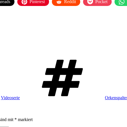
reads
Pinterest
Reddit
Pocket
Schlagwörte
,
Videoserie
Orkenspalt
sind mit
*
markiert