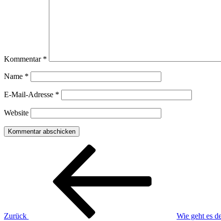
Kommentar
*
Name
*
E-Mail-Adresse
*
Website
Beitragsnavigation
Vorheriger
Beitrag
Zurück
Wie geht es 