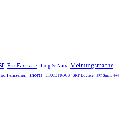
st
Meinungsmache
FunFacts de
Jung & Naiv
shorts
und Fernsehen
SRF Bounce
SPACE FROGS
SRF Studio 404