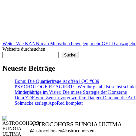
Nächster
Beitrag
Weiter
Wie KANN man Menschen bewegen, mehr GELD auszugeben?
Webseite durchsuchen
Suche!
Neueste Beiträge
Bonn: Die Quartierfrage ist offen | QC #089
PSYCHOLOGE REAGIERT: „Wer ihr glaubt ist selbst schuld” ?
Minderjährige im Visier: Die miese Strategie der Konzerne
Dem ZDF wird Zensur vorgeworfen: Danger Dan und die AnfA
Solmecke zerlegt ApoRed komplett
ASTROCOHORS EUNOIA ULTIMA
@astrocohors.eu@astrocohors.eu