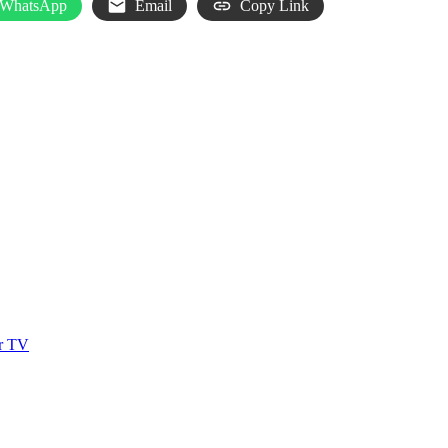
WhatsApp
Email
Copy Link
r
er TV