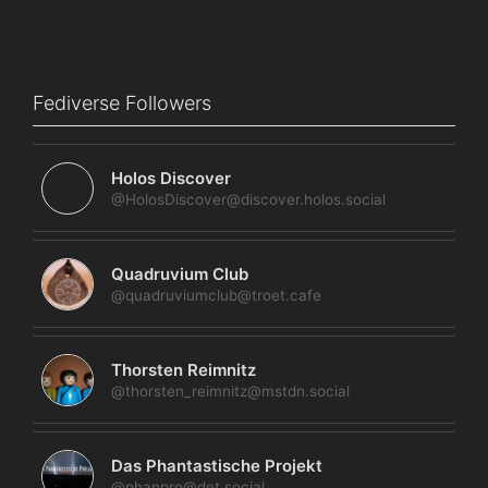
Fediverse Followers
Holos Discover
@HolosDiscover@discover.holos.social
Quadruvium Club
@quadruviumclub@troet.cafe
Thorsten Reimnitz
@thorsten_reimnitz@mstdn.social
Das Phantastische Projekt
@phanpro@det.social