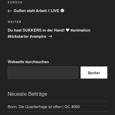
Vorheriger
ZURÜCK
Beitrag
Golfen statt Arbeit // LIVE 🔴
Nächster
WEITER
Beitrag
Du hast SUKKERS in der Hand! 🖤 #animation
#kickstarter #vampire
Webseite durchsuchen
Suche!
Neueste Beiträge
Bonn: Die Quartierfrage ist offen | QC #089