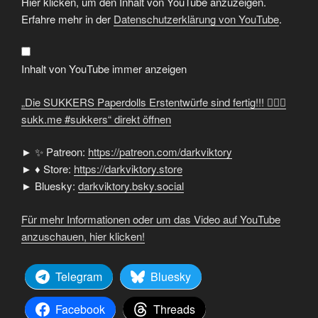
Hier klicken, um den Inhalt von YouTube anzuzeigen.
SUKKERS
Paperdolls
Erfahre mehr in der
Datenschutzerklärung von YouTube
.
Erstentwürfe
sind
fertig!!!
🏳‍🌈
🦇
Inhalt von YouTube immer anzeigen
sukk.me
#sukkers“
von
„Die SUKKERS Paperdolls Erstentwürfe sind fertig!!! 🏳‍🌈🦇
YouTube
anzeigen
sukk.me #sukkers“ direkt öffnen
► ✨ Patreon:
https://patreon.com/darkviktory
► ♦ Store:
https://darkviktory.store
► Bluesky:
darkviktory.bsky.social
Für mehr Informationen oder um das Video auf YouTube
anzuschauen, hier klicken!
Telegram
Bluesky
Facebook
Threads