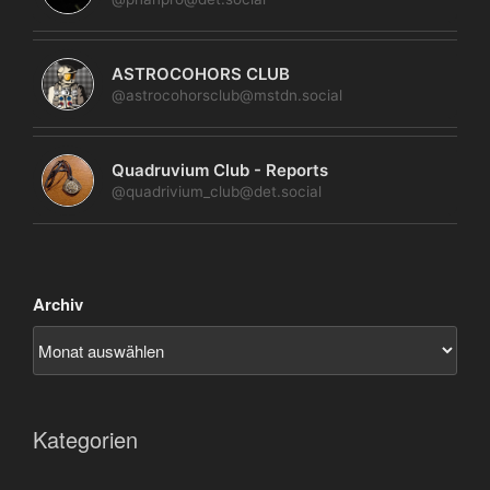
ASTROCOHORS CLUB
@astrocohorsclub@mstdn.social
Quadruvium Club - Reports
@quadrivium_club@det.social
Archiv
Kategorien