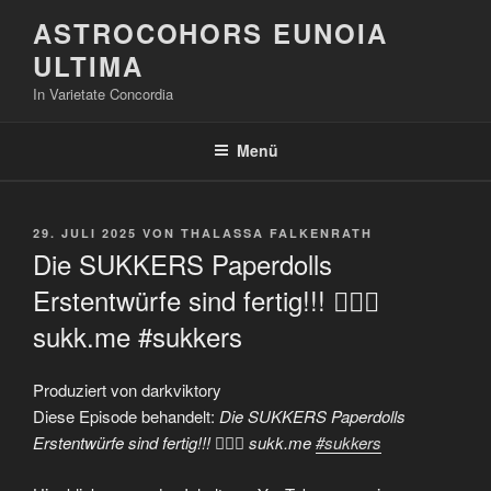
Zum
ASTROCOHORS EUNOIA
Inhalt
ULTIMA
springen
In Varietate Concordia
Menü
VERÖFFENTLICHT
29. JULI 2025
VON
THALASSA FALKENRATH
AM
Die SUKKERS Paperdolls
Erstentwürfe sind fertig!!! 🏳‍🌈🦇
sukk.me #sukkers
Produziert von darkviktory
Diese Episode behandelt:
Die SUKKERS Paperdolls
Erstentwürfe sind fertig!!! 🏳‍🌈🦇 sukk.me
#sukkers
„Die