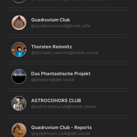
Quadruvium Club
@quadruviumclub@troet.cafe
Thorsten Reimnitz
@thorsten_reimnitz@mstdn.social
Das Phantastische Projekt
@phanpro@det.social
ASTROCOHORS CLUB
@astrocohorsclub@mstdn.social
Quadruvium Club - Reports
@quadrivium_club@det.social