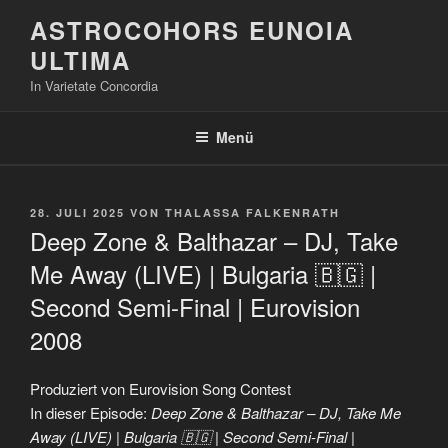
Zum
ASTROCOHORS EUNOIA
Inhalt
ULTIMA
springen
In Varietate Concordia
Menü
VERÖFFENTLICHT
28. JULI 2025
VON
THALASSA FALKENRATH
AM
Deep Zone & Balthazar – DJ, Take
Me Away (LIVE) | Bulgaria 🇧🇬 |
Second Semi-Final | Eurovision
2008
Produziert von Eurovision Song Contest
In dieser Episode:
Deep Zone & Balthazar – DJ, Take Me
Away (LIVE) | Bulgaria 🇧🇬 | Second Semi-Final |