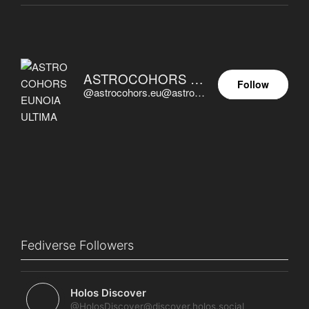
ASTROCOHORS EUNOIA ULTIMA
Follow
@astrocohors.eu@astrocohors.eu
Fediverse Followers
Holos Discover
@HolosDiscover@discover.holos.social