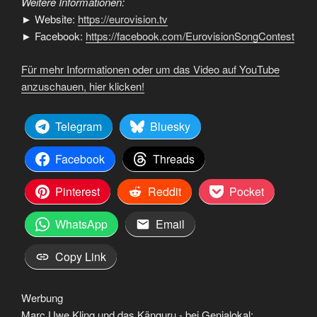
Weitere Informationen:
► Website:
https://eurovision.tv
► Facebook:
https://facebook.com/EurovisionSongContest
Für mehr Informationen oder um das Video auf YouTube
anzuschauen, hier klicken!
Telegram
Bluesky
Facebook
Threads
Pinterest
Reddit
Pocket
WhatsApp
Email
Copy Link
Werbung
Marc Uwe Kling und das Känguru - bei Genialokal: