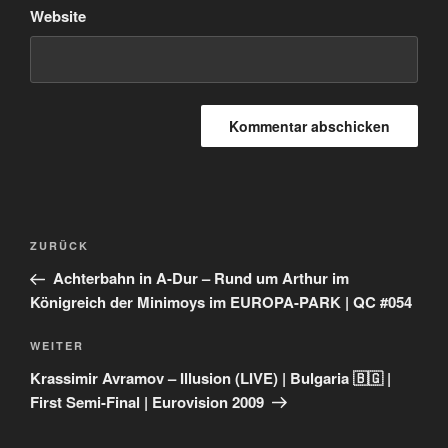
Website
Beitragsnavigation
Vorheriger
ZURÜCK
Beitrag
Achterbahn in A-Dur – Rund um Arthur im
Königreich der Minimoys im EUROPA-PARK | QC #054
Nächster
WEITER
Beitrag
Krassimir Avramov – Illusion (LIVE) | Bulgaria 🇧🇬 |
First Semi-Final | Eurovision 2009