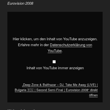
Eurovision 2008
„Deep
Zone
&
Balthazar
–
DJ,
Take
Me
Hier klicken, um den Inhalt von YouTube anzuzeigen.
Away
(LIVE)
Erfahre mehr in der
Datenschutzerklärung von
|
YouTube
.
Bulgaria
🇧🇬
|
Second
Semi-
Inhalt von YouTube immer anzeigen
Final
|
Eurovision
2008“
von
„Deep Zone & Balthazar – DJ, Take Me Away (LIVE) |
YouTube
anzeigen
Bulgaria 🇧🇬 | Second Semi-Final | Eurovision 2008“ direkt
öffnen