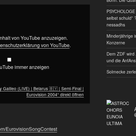
PSYCHOLOGE RE
selbst schuld” 
nessadhs
Minderjährige i
 Inhalt von YouTube anzuzeigen.
Konzerne
enschutzerklärung von YouTube
.
Dem ZDF wird 
und die AnfAnst
ouTube immer anzeigen
Solmecke zerle
 Galileo (LIVE) | Belarus 🇧🇾 | Semi-Final |
Eurovision 2004“ direkt öffnen
com/EurovisionSongContest