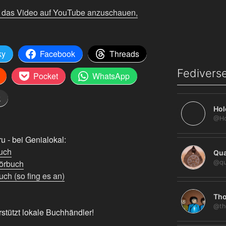
m das Video auf YouTube anzuschauen,
ky
Facebook
Threads
Fediverse
Pocket
WhatsApp
k
Hol
 - bei Genialokal:
uch
Qua
örbuch
@qu
ch (so fing es an)
Tho
@th
rstützt lokale Buchhändler!