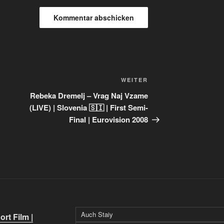
Nächster
WEITER
Beitrag
Rebeka Dremelj – Vrag Naj Vzame
(LIVE) | Slovenia 🇸🇮 | First Semi-
Final | Eurovision 2008
Auch Staiy
rt Film |