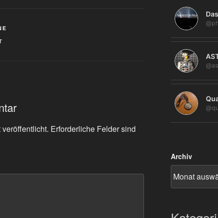
Das
@ph
NE
T
AS
@as
Qua
ntar
@qu
veröffentlicht.
Erforderliche Felder sind
Archiv
Kategor