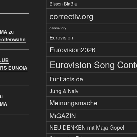
Bissen BlaBla
correctiv.org
darkviktory
IMA
zu
Eurovision
Größenwahn
Eurovision2026
LUB
Eurovision Song Cont
RS EUNOIA
FunFacts de
Jung & Naiv
u
Meinungsmache
IMA
MiGAZIN
NEU DENKEN mit Maja Göpel