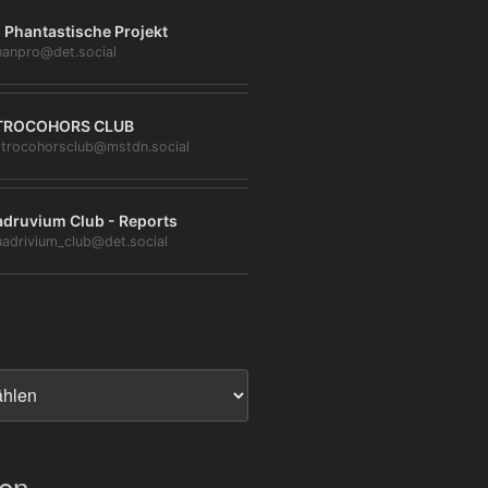
 Phantastische Projekt
anpro@det.social
TROCOHORS CLUB
trocohorsclub@mstdn.social
druvium Club - Reports
adrivium_club@det.social
ien