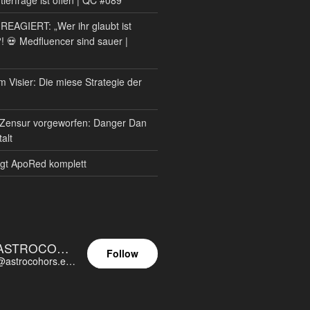
AGIERT: „Wer ihr glaubt ist
?! 💀 Medfluencer sind sauer |
m Visier: Die miese Strategie der
Zensur vorgeworfen: Danger Dan
alt
gt ApoRed komplett
ASTROCOHORS EUNOIA ULTIMA
Follow
@astrocohors.eu@astrocohors.eu