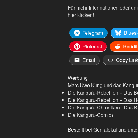
anzeigen
Für mehr Informationen oder u
hier klicken!
Telegram
Blues
Pinterest
Reddit
Email
Copy Lin
Werbung
Marc Uwe Kling und das Känguru
Die Känguru-Rebellion – Das B
Die Känguru-Rebellion – Das H
Die Känguru-Chroniken - Das Bu
Die Känguru-Comics
Bestellt bei Genialokal und unte