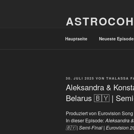
Zum
Inhalt
ASTROCOH
springen
In Varietate Concordia
Hauptseite
Neueste Episode
VERÖFFENTLICHT
30. JULI 2025
VON
THALASSA F
AM
Aleksandra & Konsta
Belarus 🇧🇾 | Semi
Produziert von Eurovision Song
In dieser Episode:
Aleksandra & 
🇧🇾 | Semi-Final | Eurovision 