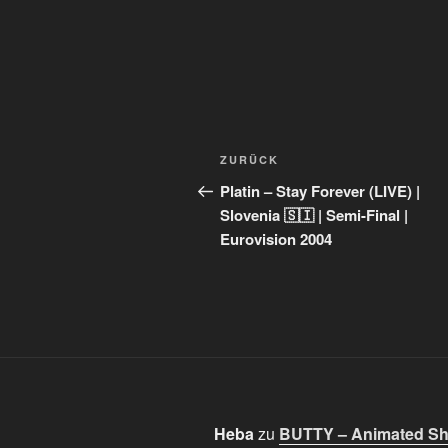
Beitragsnavigation
Vorheriger
ZURÜCK
Beitrag
Platin – Stay Forever (LIVE) |
Slovenia 🇸🇮 | Semi-Final |
Eurovision 2004
Heba
zu
BUTTY – Animated Sho