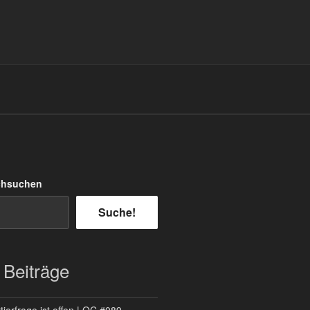
chsuchen
Suche!
 Beiträge
ierfrage ist offen | QC #089