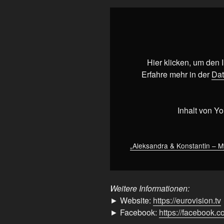
„Aleksandra
&
Konstantin
–
My
Hier klicken, um den
Galileo
Erfahre mehr in der
Dat
(LIVE)
|
Belarus
Inhalt von Y
🇧🇾
|
Semi-
„Aleksandra & Konstantin – My
Final
|
Eurovision
Weitere Informationen:
2004“
► Website:
https://eurovision.tv
von
► Facebook:
https://facebook.
YouTube