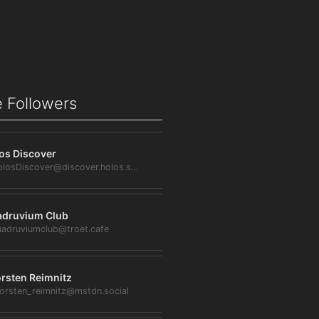
 Followers
os Discover
@HolosDiscover@discover.holos.social
druvium Club
adruviumclub@troet.cafe
rsten Reimnitz
orsten_reimnitz@mstdn.social