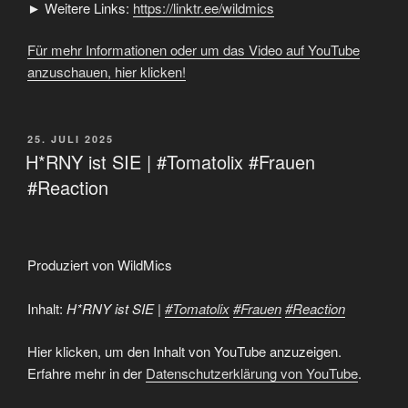
► Weitere Links:
https://linktr.ee/wildmics
Für mehr Informationen oder um das Video auf YouTube
anzuschauen, hier klicken!
VERÖFFENTLICHT
25. JULI 2025
AM
H*RNY ist SIE | #Tomatolix #Frauen
#Reaction
Produziert von WildMics
Inhalt:
H*RNY ist SIE |
#Tomatolix
#Frauen
#Reaction
„H*RNY
Hier klicken, um den Inhalt von YouTube anzuzeigen.
ist
SIE
Erfahre mehr in der
Datenschutzerklärung von YouTube
.
|
#Tomatolix