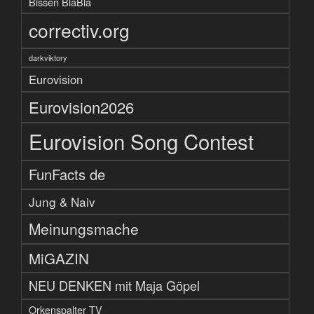
Bissen BlaBla
correctiv.org
darkviktory
Eurovision
Eurovision2026
Eurovision Song Contest
FunFacts de
Jung & Naiv
Meinungsmache
MiGAZIN
NEU DENKEN mit Maja Göpel
Orkenspalter TV