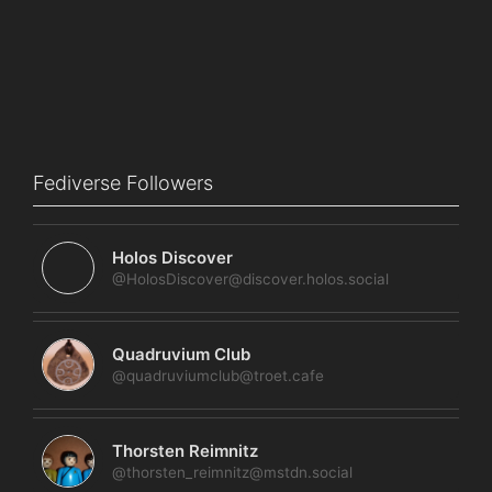
Fediverse Followers
Holos Discover
@HolosDiscover@discover.holos.social
Quadruvium Club
@quadruviumclub@troet.cafe
Thorsten Reimnitz
@thorsten_reimnitz@mstdn.social