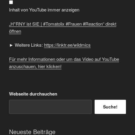
#Frauen
#Reaction“
von
Inhalt von YouTube immer anzeigen
YouTube
anzeigen
„H*RNY ist SIE | #Tomatolix #Frauen #Reaction“ direkt
öffnen
► Weitere Links:
https://linktr.ee/wildmics
Für mehr Informationen oder um das Video auf YouTube
anzuschauen, hier klicken!
Webseite durchsuchen
Suche!
Neueste Beiträge