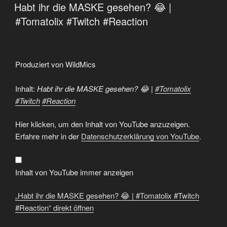
AM
Habt ihr die MASKE gesehen? 😂 |
#Tomatolix #Twitch #Reaction
Produziert von WildMics
Inhalt:
Habt ihr die MASKE gesehen? 😂 |
#Tomatolix
#Twitch
#Reaction
„Habt
Hier klicken, um den Inhalt von YouTube anzuzeigen.
ihr
die
Erfahre mehr in der
Datenschutzerklärung von YouTube
.
MASKE
gesehen?
😂
|
#Tomatolix
Inhalt von YouTube immer anzeigen
#Twitch
#Reaction“
von
„Habt ihr die MASKE gesehen? 😂 | #Tomatolix #Twitch
YouTube
anzeigen
#Reaction“ direkt öffnen