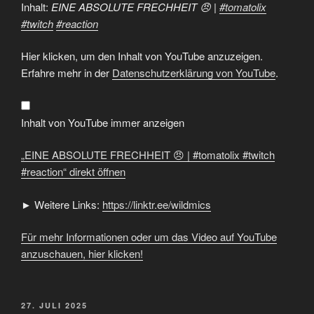
Inhalt:
EINE ABSOLUTE FRECHHEIT 😠 |
#tomatolix
#twitch
#reaction
„EINE
Hier klicken, um den Inhalt von YouTube anzuzeigen.
ABSOLUTE
FRECHHEIT
Erfahre mehr in der
Datenschutzerklärung von YouTube
.
😠
|
#tomatolix
#twitch
#reaction“
Inhalt von YouTube immer anzeigen
von
YouTube
anzeigen
„EINE ABSOLUTE FRECHHEIT 😠 | #tomatolix #twitch
#reaction“ direkt öffnen
► Weitere Links:
https://linktr.ee/wildmics
Für mehr Informationen oder um das Video auf YouTube
anzuschauen, hier klicken!
VERÖFFENTLICHT
27. JULI 2025