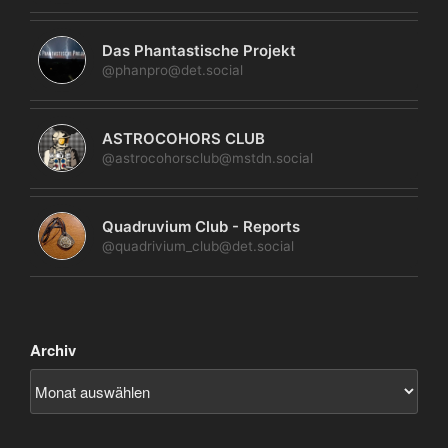
Das Phantastische Projekt
@phanpro@det.social
ASTROCOHORS CLUB
@astrocohorsclub@mstdn.social
Quadruvium Club - Reports
@quadrivium_club@det.social
Archiv