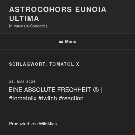
Zum
ASTROCOHORS EUNOIA
Inhalt
ULTIMA
springen
In Varietate Concordia
Menü
SCHLAGWORT:
TOMATOLIX
VERÖFFENTLICHT
23. MAI 2026
AM
EINE ABSOLUTE FRECHHEIT 😠 |
#tomatolix #twitch #reaction
Produziert von WildMics