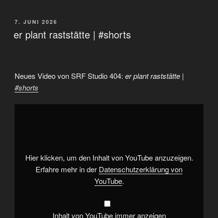
VERÖFFENTLICHT
7. JUNI 2026
AM
er plant raststätte | #shorts
Neues Video von SRF Studio 404:
er plant raststätte |
#shorts
„er
plant
raststätte
|
#shorts“
von
YouTube
anzeigen
Hier klicken, um den Inhalt von YouTube anzuzeigen.
Erfahre mehr in der
Datenschutzerklärung von
YouTube
.
Inhalt von YouTube immer anzeigen