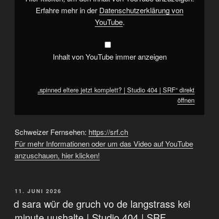
SRF“
von
Erfahre mehr in der
Datenschutzerklärung von
YouTube
YouTube
.
anzeigen
Inhalt von YouTube immer anzeigen
„spinned eltere jetzt komplett? | Studio 404 | SRF“ direkt
öffnen
Schweizer Fernsehen:
https://srf.ch
Für mehr Informationen oder um das Video auf YouTube
anzuschauen, hier klicken!
VERÖFFENTLICHT
11. JUNI 2026
AM
d sara wür de gruch vo de langstrass kei
minute uushalte | Studio 404 | SRF