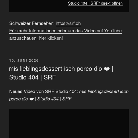
Studio 404 | SRF“ direkt öffnen
Schweizer Fernsehen:
https://srf.ch
Für mehr Informationen oder um das Video auf YouTube
anzuschauen, hier klicken!
VERÖFFENTLICHT
10. JUNI 2026
AM
mis lieblingsdessert isch porco dio ❤️ |
Studio 404 | SRF
Neues Video von SRF Studio 404:
mis lieblingsdessert isch
porco dio ❤️ | Studio 404 | SRF
„mis
lieblingsdessert
isch
porco
dio
❤️
|