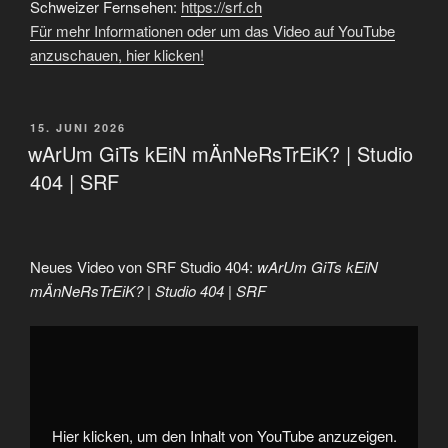
Schweizer Fernsehen:
https://srf.ch
Für mehr Informationen oder um das Video auf YouTube
anzuschauen, hier klicken!
VERÖFFENTLICHT
15. JUNI 2026
AM
wArUm GiTs kEiN mÄnNeRsTrEiK? | Studio
404 | SRF
Neues Video von SRF Studio 404:
wArUm GiTs kEiN
mÄnNeRsTrEiK? | Studio 404 | SRF
„wArUm
GiTs
kEiN
mÄnNeRsTrEiK?
|
Studio
404
|
Hier klicken, um den Inhalt von YouTube anzuzeigen.
SRF“