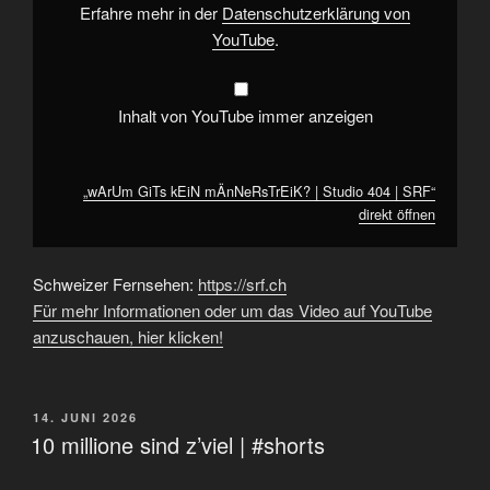
von
Erfahre mehr in der
Datenschutzerklärung von
YouTube
YouTube
.
anzeigen
Inhalt von YouTube immer anzeigen
„wArUm GiTs kEiN mÄnNeRsTrEiK? | Studio 404 | SRF“
direkt öffnen
Schweizer Fernsehen:
https://srf.ch
Für mehr Informationen oder um das Video auf YouTube
anzuschauen, hier klicken!
VERÖFFENTLICHT
14. JUNI 2026
AM
10 millione sind z’viel | #shorts