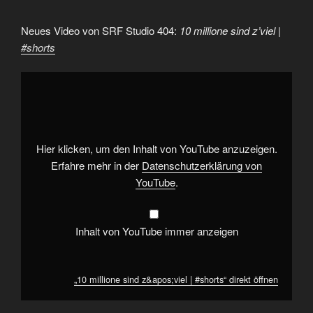
Neues Video von SRF Studio 404:
10 millione sind z’viel |
#shorts
„10
millione
sind
z&apos;viel
|
#shorts“
von
YouTube
Hier klicken, um den Inhalt von YouTube anzuzeigen.
anzeigen
Erfahre mehr in der
Datenschutzerklärung von
YouTube
.
Inhalt von YouTube immer anzeigen
„10 millione sind z&apos;viel | #shorts“ direkt öffnen