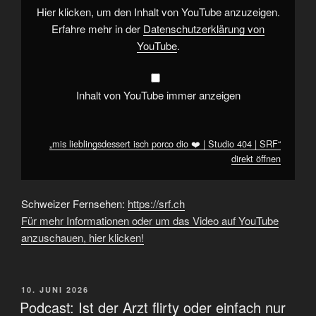
Studio
Hier klicken, um den Inhalt von YouTube anzuzeigen.
404
|
Erfahre mehr in der
Datenschutzerklärung von
SRF“
YouTube
.
von
YouTube
anzeigen
Inhalt von YouTube immer anzeigen
„mis lieblingsdessert isch porco dio ❤️ | Studio 404 | SRF“
direkt öffnen
Schweizer Fernsehen:
https://srf.ch
Für mehr Informationen oder um das Video auf YouTube
anzuschauen, hier klicken!
VERÖFFENTLICHT
10. JUNI 2026
AM
Podcast: Ist der Arzt flirty oder einfach nur