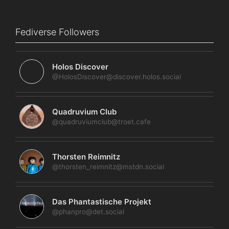
Fediverse Followers
Holos Discover
@HolosDiscover@discover.holos.social
Quadruvium Club
@quadruviumclub@troet.cafe
Thorsten Reimnitz
@thorsten_reimnitz@mstdn.social
Das Phantastische Projekt
@phanpro@det.social