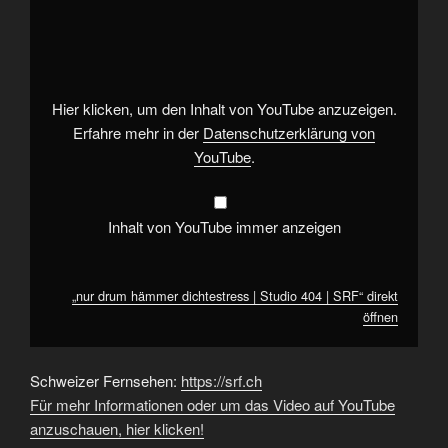
„nur
drum
hämmer
dichtestress
|
Studio
404
|
Hier klicken, um den Inhalt von YouTube anzuzeigen.
SRF“
von
Erfahre mehr in der
Datenschutzerklärung von
YouTube
YouTube
.
anzeigen
Inhalt von YouTube immer anzeigen
„nur drum hämmer dichtestress | Studio 404 | SRF“ direkt
öffnen
Schweizer Fernsehen:
https://srf.ch
Für mehr Informationen oder um das Video auf YouTube
anzuschauen, hier klicken!