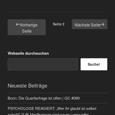
Seitennummerierung
Seite
2
Vorherige
Nächste Seite
der
Seite
Beiträge
Webseite durchsuchen
Suche!
Neueste Beiträge
Bonn: Die Quartierfrage ist offen | QC #089
PSYCHOLOGE REAGIERT: „Wer ihr glaubt ist selbst
schuld” ?! 💀 Medfluencer sind sauer | nessadhs