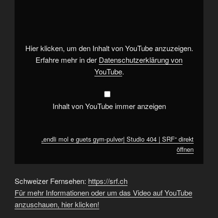
mol
e
guets
gym-
pulver|
Studio
404
Hier klicken, um den Inhalt von YouTube anzuzeigen.
|
SRF“
Erfahre mehr in der
Datenschutzerklärung von
von
YouTube
.
YouTube
anzeigen
Inhalt von YouTube immer anzeigen
„endli mol e guets gym-pulver| Studio 404 | SRF“ direkt
öffnen
Schweizer Fernsehen:
https://srf.ch
Für mehr Informationen oder um das Video auf YouTube
anzuschauen, hier klicken!