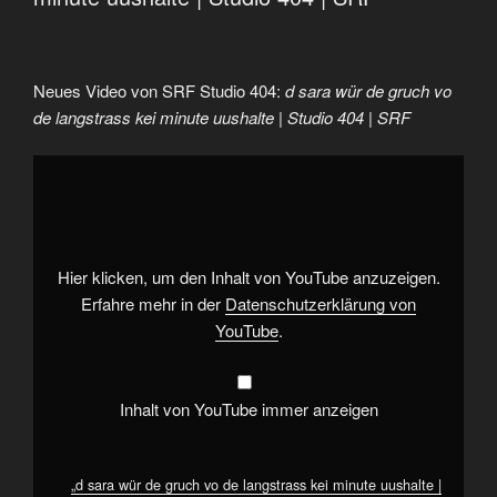
Neues Video von SRF Studio 404:
d sara wür de gruch vo
de langstrass kei minute uushalte | Studio 404 | SRF
„d
sara
wür
de
gruch
vo
de
langstrass
Hier klicken, um den Inhalt von YouTube anzuzeigen.
kei
minute
Erfahre mehr in der
Datenschutzerklärung von
uushalte
YouTube
.
|
Studio
404
|
SRF“
Inhalt von YouTube immer anzeigen
von
YouTube
anzeigen
„d sara wür de gruch vo de langstrass kei minute uushalte |