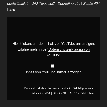
beste Taktik im WM-Tippspiel? | Debriefing 404 | Studio 404
| SRF
„Podcast:
Ist
das
die
beste
Taktik
im
WM-
Hier klicken, um den Inhalt von YouTube anzuzeigen.
Tippspiel?
|
Erfahre mehr in der
Datenschutzerklärung von
Debriefing
YouTube
.
404
|
Studio
404
|
Inhalt von YouTube immer anzeigen
SRF“
von
YouTube
anzeigen
„Podcast: Ist das die beste Taktik im WM-Tippspiel? |
Debriefing 404 | Studio 404 | SRF“ direkt öffnen