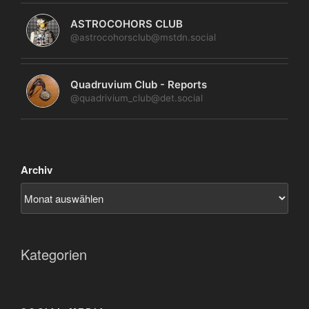
ASTROCOHORS CLUB
@astrocohorsclub@mstdn.social
Quadruvium Club - Reports
@quadrivium_club@det.social
Archiv
Kategorien