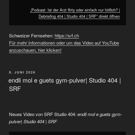
anzeigen
„Podcast: Ist der Arzt flirty oder einfach nur höflich? |
Debriefing 404 | Studio 404 | SRF“ direkt öffnen
Schweizer Fernsehen:
https://srf.ch
Für mehr Informationen oder um das Video auf YouTube
anzuschauen, hier klicken!
VERÖFFENTLICHT
8. JUNI 2026
AM
endli mol e guets gym-pulver| Studio 404 |
SRF
Neues Video von SRF Studio 404:
endli mol e guets gym-
pulver| Studio 404 | SRF
„endli