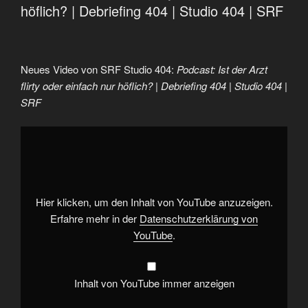
höflich? | Debriefing 404 | Studio 404 | SRF
Neues Video von SRF Studio 404:
Podcast: Ist der Arzt
flirty oder einfach nur höflich? | Debriefing 404 | Studio 404 |
SRF
„Podcast:
Ist
der
Arzt
flirty
oder
einfach
nur
Hier klicken, um den Inhalt von YouTube anzuzeigen.
höflich?
|
Erfahre mehr in der
Datenschutzerklärung von
Debriefing
YouTube
.
404
|
Studio
404
|
Inhalt von YouTube immer anzeigen
SRF“
von
YouTube