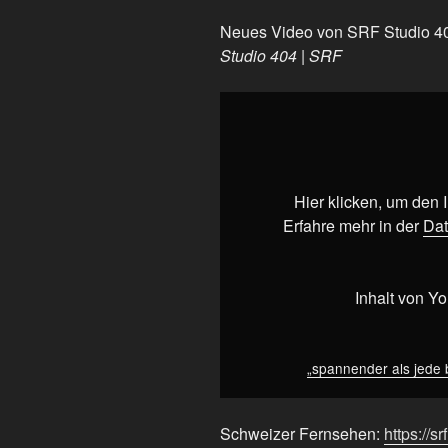
Neues Video von SRF Studio 4
Studio 404 | SRF
„spannender
als
jede
blockbuster
|
Hier klicken, um den
Studio
Erfahre mehr in der
Dat
404
|
SRF“
Inhalt von Y
von
YouTube
anzeigen
„spannender als jede b
Schweizer Fernsehen:
https://sr