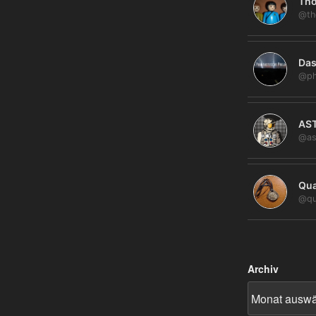
Tho
@th
Das
@ph
AS
@as
Qua
@qu
Archiv