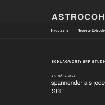
Zum
Inhalt
ASTROCOH
springen
In Varietate Concordia
Hauptseite
Neueste Episode
SCHLAGWORT:
SRF STUDI
VERÖFFENTLICHT
27. MÄRZ 2026
AM
spannender als jede 
SRF