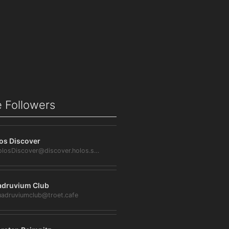
 Followers
os Discover
@HolosDiscover@discover.holos.social
druvium Club
adruviumclub@troet.cafe