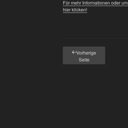
Für mehr Informationen oder u
hier klicken!
Seitennummerierun
Vorherige
der
Seite
Beiträge