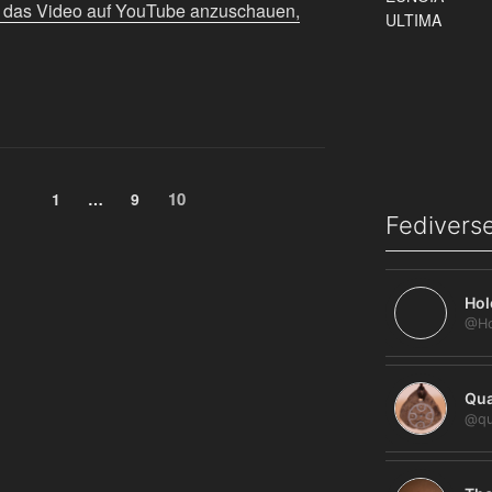
m das Video auf YouTube anzuschauen,
g
Seite
Seite
Seite
10
1
…
9
Fediverse
Hol
Qua
@qu