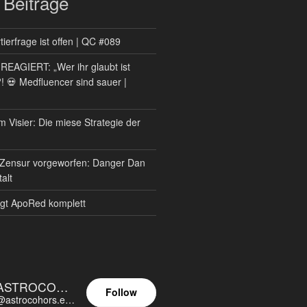
 Beiträge
ierfrage ist offen | QC #089
AGIERT: „Wer ihr glaubt ist
?! 💀 Medfluencer sind sauer |
m Visier: Die miese Strategie der
Zensur vorgeworfen: Danger Dan
alt
gt ApoRed komplett
ASTROCOHORS EUNOIA ULTIMA
Follow
@astrocohors.eu@astrocohors.eu