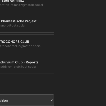
rsten Reimnitz
orsten_reimnitz@mstdn.social
 Phantastische Projekt
anpro@det.social
TROCOHORS CLUB
trocohorsclub@mstdn.social
druvium Club - Reports
adrivium_club@det.social