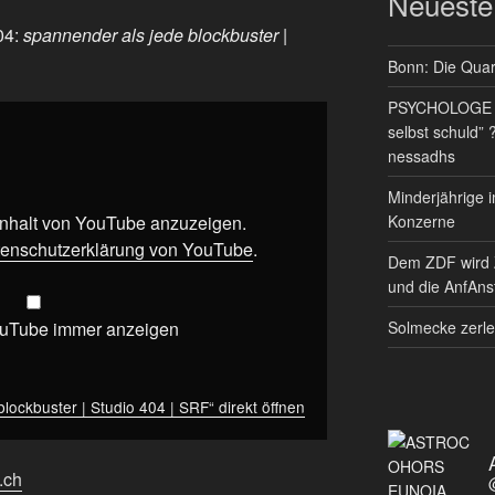
Neueste
04:
spannender als jede blockbuster |
Bonn: Die Quart
PSYCHOLOGE RE
selbst schuld” 
nessadhs
Minderjährige i
 Inhalt von YouTube anzuzeigen.
Konzerne
enschutzerklärung von YouTube
.
Dem ZDF wird 
und die AnfAnst
ouTube immer anzeigen
Solmecke zerle
lockbuster | Studio 404 | SRF“ direkt öffnen
f.ch