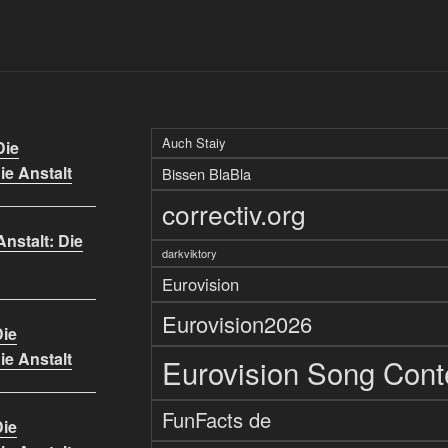
Auch Staiy
Die
Die Anstalt
Bissen BlaBla
correctiv.org
Anstalt: Die
darkviktory
Eurovision
Eurovision2026
Die
Die Anstalt
Eurovision Song Cont
FunFacts de
Die