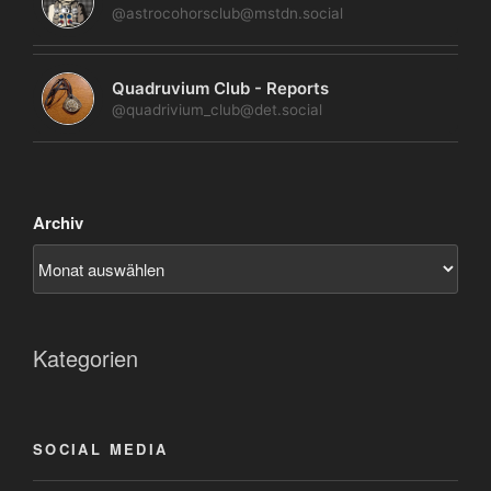
@astrocohorsclub@mstdn.social
Quadruvium Club - Reports
@quadrivium_club@det.social
Archiv
Kategorien
SOCIAL MEDIA