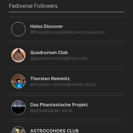
Fediverse Followers
Holos Discover
@HolosDiscover@discover.holos.social
Quadruvium Club
@quadruviumclub@troet.cafe
Thorsten Reimnitz
@thorsten_reimnitz@mstdn.social
Das Phantastische Projekt
@phanpro@det.social
ASTROCOHORS CLUB