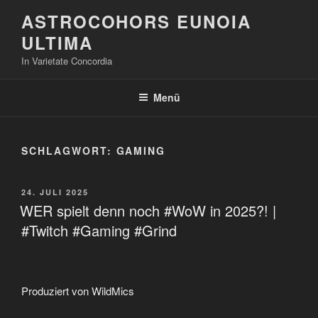
Zum
ASTROCOHORS EUNOIA
Inhalt
ULTIMA
springen
In Varietate Concordia
Menü
SCHLAGWORT:
GAMING
VERÖFFENTLICHT
24. JULI 2025
AM
WER spielt denn noch #WoW in 2025?! |
#Twitch #Gaming #Grind
Produziert von WildMics