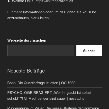
► Weitere Links:
https://linktr.ee/wildmics
Für mehr Informationen oder um das Video auf YouTube
anzuschauen, hier klicken!
Webseite durchsuchen
Suche!
Neueste Beiträge
Bonn: Die Quartierfrage ist offen | QC #089
PSYCHOLOGE REAGIERT: „Wer ihr glaubt ist selbst
schuld” ?! 💀 Medfluencer sind sauer | nessadhs
Minderjährige im Visier: Die miese Strategie der Konzerne