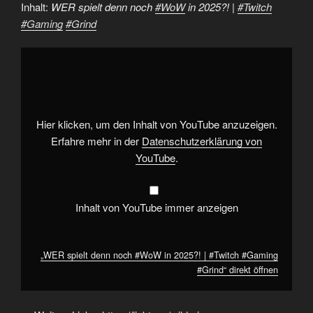
Inhalt:
WER spielt denn noch
#WoW
in 2025?! |
#Twitch
#Gaming
#Grind
„WER
spielt
denn
noch
#WoW
in
2025?!
|
Hier klicken, um den Inhalt von YouTube anzuzeigen.
#Twitch
#Gaming
Erfahre mehr in der
Datenschutzerklärung von
#Grind“
YouTube
.
von
YouTube
anzeigen
Inhalt von YouTube immer anzeigen
„WER spielt denn noch #WoW in 2025?! | #Twitch #Gaming
#Grind“ direkt öffnen