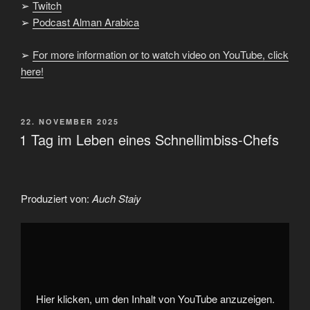
➢
Twitch
➢
Podcast Alman Arabica
➢
For more information or to watch video on YouTube, click
here!
VERÖFFENTLICHT
22. NOVEMBER 2025
AM
1 Tag im Leben eines Schnellimbiss-Chefs
Produziert von:
Auch Staiy
„1
Tag
im
Leben
eines
Schnellimbiss-
Chefs“
von
Hier klicken, um den Inhalt von YouTube anzuzeigen.
YouTube