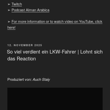
➢
Twitch
➢
Podcast Alman Arabica
➢
For more information or to watch video on YouTube, click
here!
VERÖFFENTLICHT
12. NOVEMBER 2025
AM
So viel verdient ein LKW-Fahrer | Lohnt sich
das Reaction
Produziert von:
Auch Staiy
„So
viel
verdient
ein
LKW-
Fahrer
|