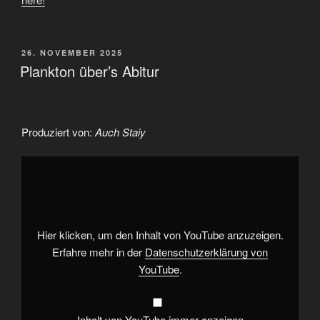
VERÖFFENTLICHT
26. NOVEMBER 2025
AM
Plankton über’s Abitur
Produziert von:
Auch Staiy
„Plankton
über's
Abitur“
von
YouTube
anzeigen
Hier klicken, um den Inhalt von YouTube anzuzeigen.
Erfahre mehr in der
Datenschutzerklärung von
YouTube
.
Inhalt von YouTube immer anzeigen