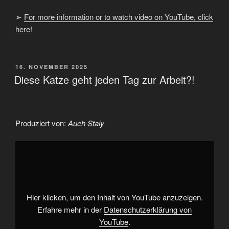
➢
For more information or to watch video on YouTube, click
here!
VERÖFFENTLICHT
16. NOVEMBER 2025
AM
Diese Katze geht jeden Tag zur Arbeit?!
Produziert von:
Auch Staiy
„Diese
Katze
geht
jeden
Tag
zur
Arbeit?!“
von
Hier klicken, um den Inhalt von YouTube anzuzeigen.
YouTube
anzeigen
Erfahre mehr in der
Datenschutzerklärung von
YouTube
.