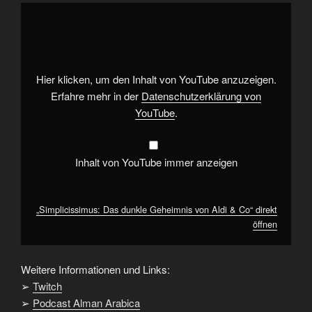
„Simplicissimus:
Das
dunkle
Geheimnis
von
Aldi
&
Co“
Hier klicken, um den Inhalt von YouTube anzuzeigen.
von
YouTube
Erfahre mehr in der
Datenschutzerklärung von
anzeigen
YouTube
.
Inhalt von YouTube immer anzeigen
„Simplicissimus: Das dunkle Geheimnis von Aldi & Co“ direkt
öffnen
Weitere Informationen und Links:
➢
Twitch
➢
Podcast Alman Arabica