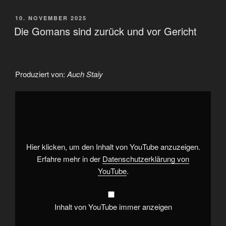
VERÖFFENTLICHT
10. NOVEMBER 2025
AM
Die Gomans sind zurück und vor Gericht
Produziert von:
Auch Staiy
„Die
Gomans
sind
zurück
und
vor
Gericht“
von
Hier klicken, um den Inhalt von YouTube anzuzeigen.
YouTube
anzeigen
Erfahre mehr in der
Datenschutzerklärung von
YouTube
.
Inhalt von YouTube immer anzeigen