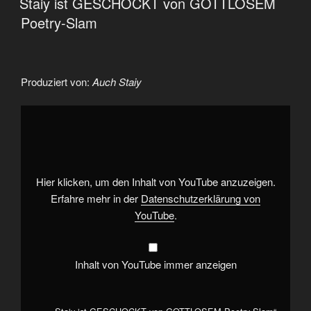
Staiy ist GESCHOCKT von GOTTLOSEM
Poetry-Slam
Produziert von:
Auch Staiy
„Staiy
ist
GESCHOCKT
von
GOTTLOSEM
Poetry-
Slam“
von
Hier klicken, um den Inhalt von YouTube anzuzeigen.
YouTube
anzeigen
Erfahre mehr in der
Datenschutzerklärung von
YouTube
.
Inhalt von YouTube immer anzeigen