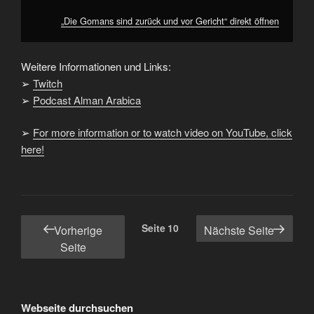
„Die Gomans sind zurück und vor Gericht“ direkt öffnen
Weitere Informationen und Links:
➢
Twitch
➢
Podcast Alman Arabica
➢
For more information or to watch video on YouTube, click
here!
Seitennummerierung
Seite
10
Vorherige
Nächste Seite
der
Seite
Beiträge
Webseite durchsuchen