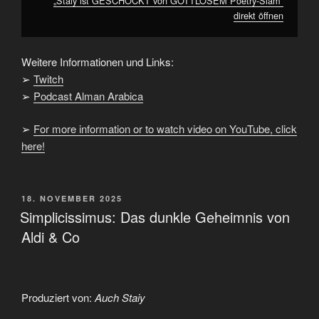
„Staiy ist GESCHOCKT von GOTTLOSEM Poetry-Slam“
direkt öffnen
Weitere Informationen und Links:
➢
Twitch
➢
Podcast Alman Arabica
➢
For more information or to watch video on YouTube, click
here!
VERÖFFENTLICHT
18. NOVEMBER 2025
AM
Simplicissimus: Das dunkle Geheimnis von
Aldi & Co
Produziert von:
Auch Staiy