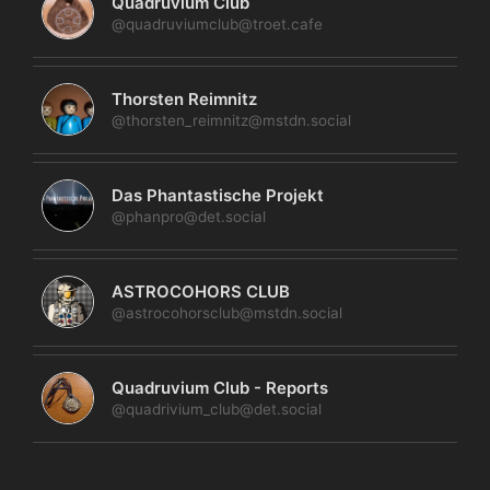
Quadruvium Club
@quadruviumclub@troet.cafe
Thorsten Reimnitz
@thorsten_reimnitz@mstdn.social
Das Phantastische Projekt
@phanpro@det.social
ASTROCOHORS CLUB
@astrocohorsclub@mstdn.social
Quadruvium Club - Reports
@quadrivium_club@det.social