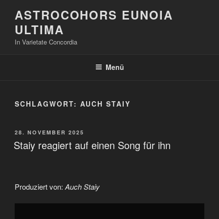
Zum
ASTROCOHORS EUNOIA
Inhalt
ULTIMA
springen
In Varietate Concordia
Menü
SCHLAGWORT:
AUCH STAIY
VERÖFFENTLICHT
28. NOVEMBER 2025
AM
Staiy reagiert auf einen Song für ihn
Produziert von:
Auch Staiy
„Staiy
reagiert