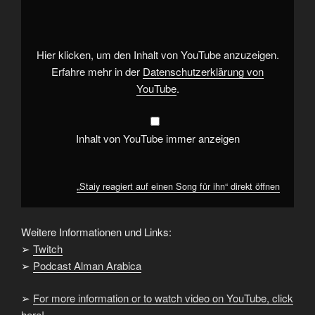
auf
einen
Song
für
ihn“
von
Hier klicken, um den Inhalt von YouTube anzuzeigen.
YouTube
anzeigen
Erfahre mehr in der
Datenschutzerklärung von
YouTube
.
Inhalt von YouTube immer anzeigen
„Staiy reagiert auf einen Song für ihn“ direkt öffnen
Weitere Informationen und Links:
➢
Twitch
➢
Podcast Alman Arabica
➢
For more information or to watch video on YouTube, click
here!