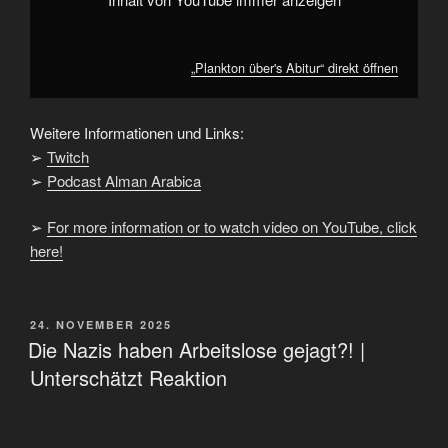
„Plankton über's Abitur“ direkt öffnen
Weitere Informationen und Links:
➢
Twitch
➢
Podcast Alman Arabica
➢
For more information or to watch video on YouTube, click
here!
VERÖFFENTLICHT
24. NOVEMBER 2025
AM
Die Nazis haben Arbeitslose gejagt?! |
Unterschätzt Reaktion