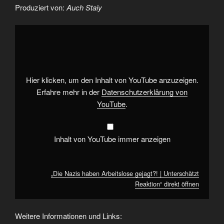
Produziert von:
Auch Staiy
„Die
Nazis
haben
Arbeitslose
gejagt?!
|
Unterschätzt
Reaktion“
Hier klicken, um den Inhalt von YouTube anzuzeigen.
von
YouTube
Erfahre mehr in der
Datenschutzerklärung von
anzeigen
YouTube
.
Inhalt von YouTube immer anzeigen
„Die Nazis haben Arbeitslose gejagt?! | Unterschätzt
Reaktion“ direkt öffnen
Weitere Informationen und Links: