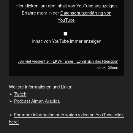
Lohnt
Hier klicken, um den Inhalt von YouTube anzuzeigen.
sich
das
Erfahre mehr in der
Datenschutzerklärung von
Reaction“
YouTube
.
von
YouTube
anzeigen
Inhalt von YouTube immer anzeigen
„So viel verdient ein LKW-Fahrer | Lohnt sich das Reaction“
direkt öffnen
Weitere Informationen und Links:
➢
Twitch
➢
Podcast Alman Arabica
➢
For more information or to watch video on YouTube, click
here!