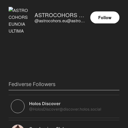
ASTROCOHORS EUNOIA ULTIMA
Follow
@astrocohors.eu@astrocohors.eu
Fediverse Followers
Holos Discover
@HolosDiscover@discover.holos.social