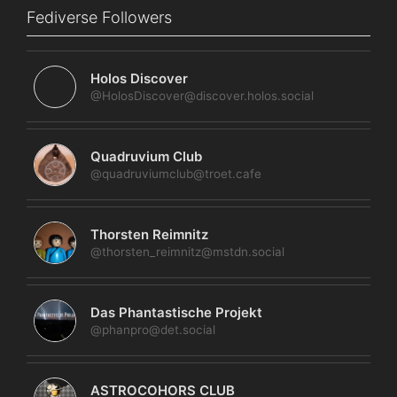
Fediverse Followers
Holos Discover
@HolosDiscover@discover.holos.social
Quadruvium Club
@quadruviumclub@troet.cafe
Thorsten Reimnitz
@thorsten_reimnitz@mstdn.social
Das Phantastische Projekt
@phanpro@det.social
ASTROCOHORS CLUB