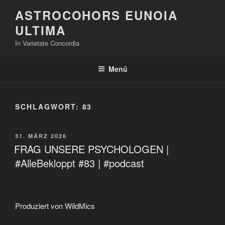
Zum
ASTROCOHORS EUNOIA
Inhalt
ULTIMA
springen
In Varietate Concordia
Menü
SCHLAGWORT:
83
VERÖFFENTLICHT
31. MÄRZ 2026
AM
FRAG UNSERE PSYCHOLOGEN |
#AlleBekloppt #83 | #podcast
Produziert von WildMics