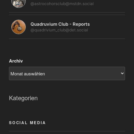
@astrocohorsclub@mstdn.social
Quadruvium Club - Reports
@quadrivium_club@det.social
Archiv
Kategorien
SOCIAL MEDIA