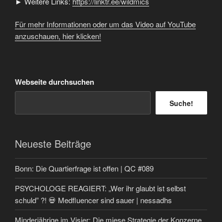
► Weitere Links:
https://linktr.ee/wildmics
Für mehr Informationen oder um das Video auf YouTube
anzuschauen, hier klicken!
Webseite durchsuchen
Suche!
Neueste Beiträge
Bonn: Die Quartierfrage ist offen | QC #089
PSYCHOLOGE REAGIERT: „Wer ihr glaubt ist selbst
schuld” ?! 💀 Medfluencer sind sauer | nessadhs
Minderjährige im Visier: Die miese Strategie der Konzerne