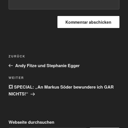
Beitragsnavigation
Vorheriger
ZURÜCK
Beitrag
Andy Fitze und Stephanie Egger
Nächster
WEITER
Beitrag
💥 SPECIAL: „An Markus Söder bewundere ich GAR
NICHTS!“
Webseite durchsuchen