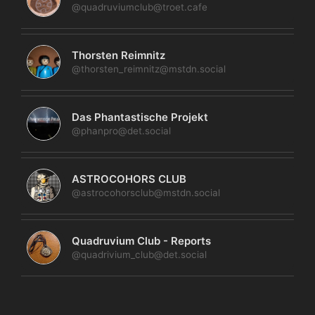
@quadruviumclub@troet.cafe
Thorsten Reimnitz
@thorsten_reimnitz@mstdn.social
Das Phantastische Projekt
@phanpro@det.social
ASTROCOHORS CLUB
@astrocohorsclub@mstdn.social
Quadruvium Club - Reports
@quadrivium_club@det.social