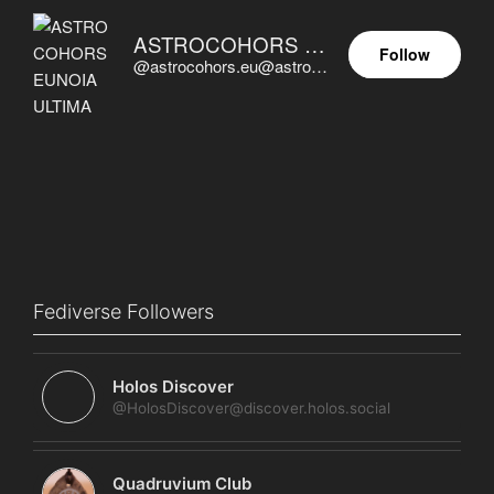
ASTROCOHORS EUNOIA ULTIMA
Follow
@astrocohors.eu@astrocohors.eu
Fediverse Followers
Holos Discover
@HolosDiscover@discover.holos.social
Quadruvium Club