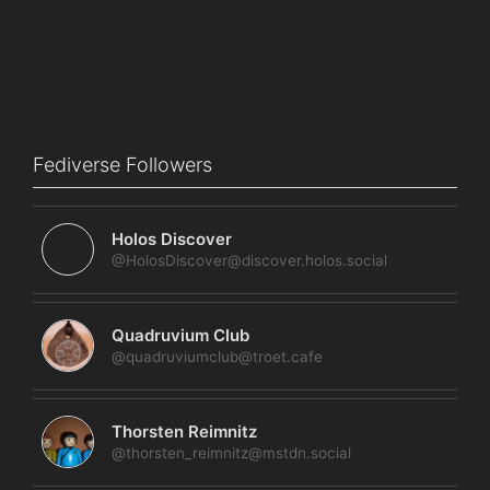
Fediverse Followers
Holos Discover
@HolosDiscover@discover.holos.social
Quadruvium Club
@quadruviumclub@troet.cafe
Thorsten Reimnitz
@thorsten_reimnitz@mstdn.social