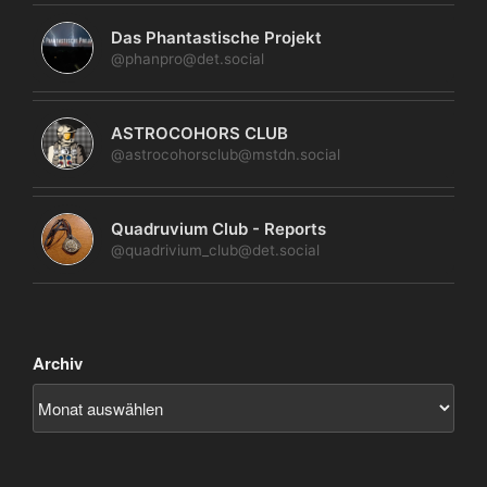
Das Phantastische Projekt
@phanpro@det.social
ASTROCOHORS CLUB
@astrocohorsclub@mstdn.social
Quadruvium Club - Reports
@quadrivium_club@det.social
Archiv