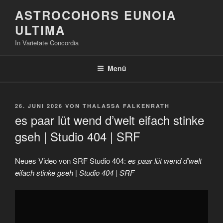
Zum
ASTROCOHORS EUNOIA
Inhalt
ULTIMA
springen
In Varietate Concordia
Menü
VERÖFFENTLICHT
26. JUNI 2026
VON
THALASSA FALKENRATH
AM
es paar lüt wend d’welt eifach stinke
gseh | Studio 404 | SRF
Neues Video von SRF Studio 404:
es paar lüt wend d’welt
eifach stinke gseh | Studio 404 | SRF
„es
paar
lüt
wend
d&apos;welt