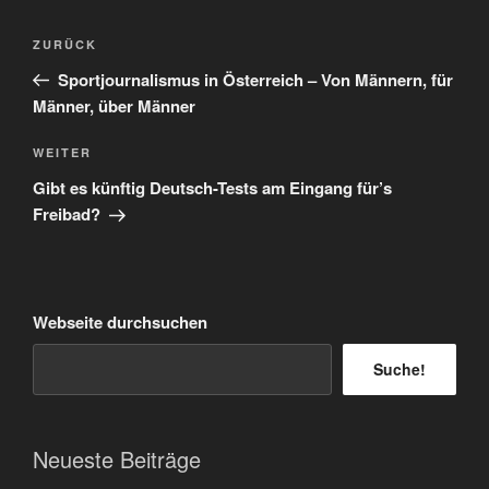
Beitragsnavigation
Vorheriger
ZURÜCK
Beitrag
Sportjournalismus in Österreich – Von Männern, für
Männer, über Männer
Nächster
WEITER
Beitrag
Gibt es künftig Deutsch-Tests am Eingang für’s
Freibad?
Webseite durchsuchen
Suche!
Neueste Beiträge