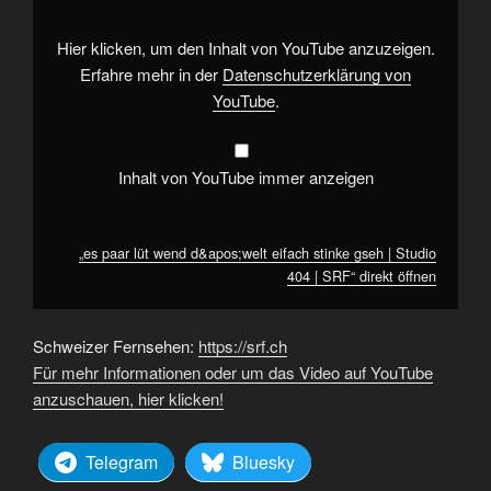
eifach
stinke
gseh
Hier klicken, um den Inhalt von YouTube anzuzeigen.
|
Studio
Erfahre mehr in der
Datenschutzerklärung von
404
YouTube
.
|
SRF“
von
YouTube
anzeigen
Inhalt von YouTube immer anzeigen
„es paar lüt wend d&apos;welt eifach stinke gseh | Studio
404 | SRF“ direkt öffnen
Schweizer Fernsehen:
https://srf.ch
Für mehr Informationen oder um das Video auf YouTube
anzuschauen, hier klicken!
Telegram
Bluesky