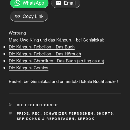
WhatsApp
Email
Copy Link
Werbung
Marc Uwe Kling und das Känguru - bei Genialokal:
Die Känguru-Rebellion – Das Buch
Die Känguru-Rebellion – Das Hörbuch
Die Känguru-Chroniken - Das Buch (so fing es an)
Die Känguru-Comics
Bestellt bei Genialokal und unterstützt lokale Buchhändler!
KATEGORIEN
DIE FEDERFUCHSER
SCHLAGWÖRTER
PRIDE
,
REC
,
SCHWEIZER FERNSEHEN
,
SHORTS
,
SRF DOKUS & REPORTAGEN
,
SRFDOK