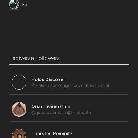
1 Like
Fediverse Followers
Holos Discover
@HolosDiscover@discover.holos.social
Quadruvium Club
@quadruviumclub@troet.cafe
Thorsten Reimnitz