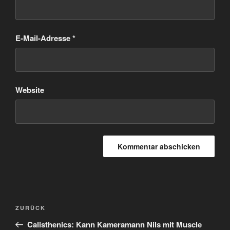
E-Mail-Adresse
*
Website
Beitragsnavigation
Vorheriger
ZURÜCK
Beitrag
Calisthenics: Kann Kameramann Nils mit Muscle