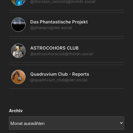
@thorsten_reimnitz@mstdn.social
Das Phantastische Projekt
@phanpro@det.social
ASTROCOHORS CLUB
@astrocohorsclub@mstdn.social
Quadruvium Club - Reports
@quadrivium_club@det.social
Archiv