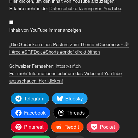
Hier klicken, um den Inhalt von YouTube anzuzeigen.
Gedanken
eines
Erfahre mehr in der
Datenschutzerklärung von YouTube
.
Pastors
zum
Thema
«Queerness»
💭
Inhalt von YouTube immer anzeigen
|
#rec
#SRFDok
„Die Gedanken eines Pastors zum Thema «Queerness» 💭
#Shorts
#pride“
| #rec #SRFDok #Shorts #pride“ direkt öffnen
von
YouTube
anzeigen
Schweizer Fernsehen:
https://srf.ch
Für mehr Informationen oder um das Video auf YouTube
anzuschauen, hier klicken!
Telegram
Bluesky
Facebook
Threads
Pinterest
Reddit
Pocket