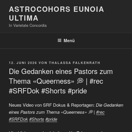
Zum
ASTROCOHORS EUNOIA
Inhalt
ULTIMA
springen
In Varietate Concordia
Menü
VERÖFFENTLICHT
12. JUNI 2026
VON
THALASSA FALKENRATH
AM
Die Gedanken eines Pastors zum
Thema «Queerness» 💭 | #rec
#SRFDok #Shorts #pride
Neues Video von SRF Dokus & Reportagen:
Die Gedanken
eines Pastors zum Thema «Queerness» 💭 |
#rec
#SRFDok
#Shorts
#pride
„Die