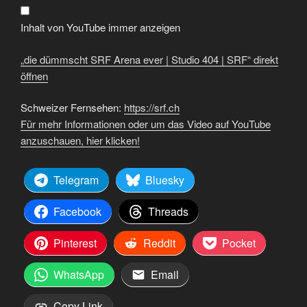
|
Studio
404
Inhalt von YouTube immer anzeigen
|
SRF“
von
„die dümmscht SRF Arena ever | Studio 404 | SRF“ direkt
YouTube
anzeigen
öffnen
Schweizer Fernsehen:
https://srf.ch
Für mehr Informationen oder um das Video auf YouTube
anzuschauen, hier klicken!
Telegram
Bluesky
Facebook
Threads
Pinterest
Reddit
Pocket
WhatsApp
Email
Copy Link