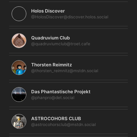
Holos Discover
@HolosDiscover@discover.holos.social
Quadruvium Club
@quadruviumclub@troet.cafe
Thorsten Reimnitz
@thorsten_reimnitz@mstdn.social
Das Phantastische Projekt
@phanpro@det.social
ASTROCOHORS CLUB
@astrocohorsclub@mstdn.social