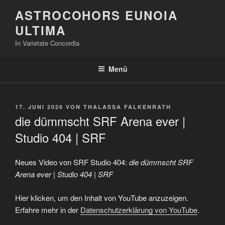
Zum
ASTROCOHORS EUNOIA
Inhalt
ULTIMA
springen
In Varietate Concordia
Menü
VERÖFFENTLICHT
17. JUNI 2026
VON
THALASSA FALKENRATH
AM
die dümmscht SRF Arena ever |
Studio 404 | SRF
Neues Video von SRF Studio 404:
die dümmscht SRF
Arena ever | Studio 404 | SRF
„die
Hier klicken, um den Inhalt von YouTube anzuzeigen.
dümmscht
SRF
Erfahre mehr in der
Datenschutzerklärung von YouTube
.
Arena
ever