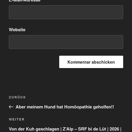
Website
Beitragsnavigation
Vorheriger
ZURÜCK
Beitrag
Aber meinem Hund hat Homöopathie geholfen!!
Nächster
WEITER
Beitrag
Von der Kuh geschlagen | Z’Alp – SRF bi de Lüt | 2026 |