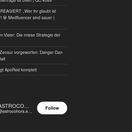
AGIERT: „Wer ihr glaubt ist
?! 💀 Medfluencer sind sauer |
m Visier: Die miese Strategie der
Zensur vorgeworfen: Danger Dan
alt
gt ApoRed komplett
ASTROCOHORS EUNOIA ULTIMA
Follow
@astrocohors.eu@astrocohors.eu