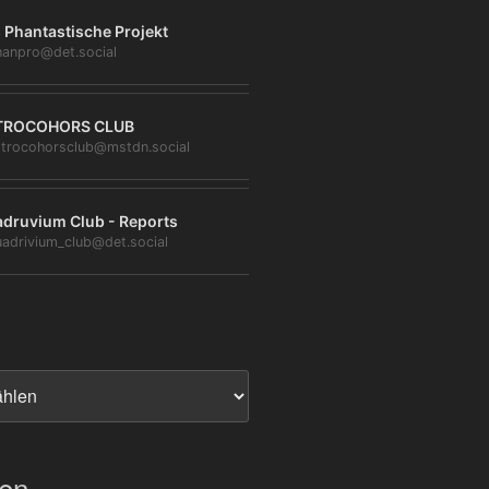
 Phantastische Projekt
anpro@det.social
TROCOHORS CLUB
trocohorsclub@mstdn.social
druvium Club - Reports
adrivium_club@det.social
ien