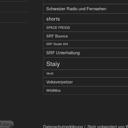
Schweizer Radio und Fernsehen
shorts
SPACE FROGS
SRF Bounce
SRF Studio 404
SRF Unterhaltung
Staiy
Verdi
Volksverpetzer
WildMics
Tube
Datenschutzerklärung
Stolz präsentiert von