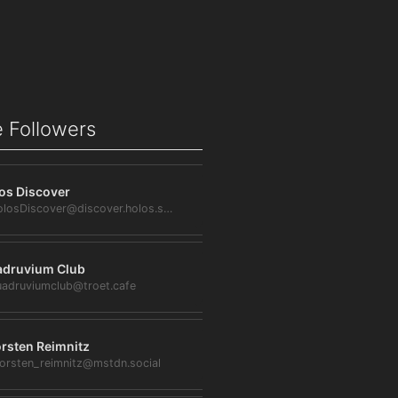
 Followers
os Discover
@HolosDiscover@discover.holos.social
druvium Club
adruviumclub@troet.cafe
rsten Reimnitz
orsten_reimnitz@mstdn.social