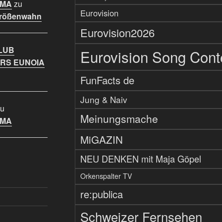
IMA
zu
Eurovision
Größenwahn
Eurovision2026
LUB
Eurovision Song Cont
RS EUNOIA
FunFacts de
Jung & Naiv
u
Meinungsmache
IMA
MiGAZIN
NEU DENKEN mit Maja Göpel
Orkenspalter TV
re:publica
Schweizer Fernsehen