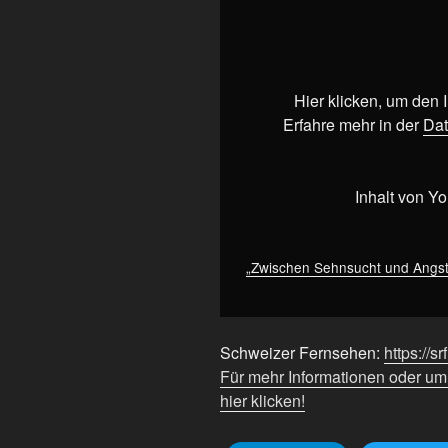
„Zwischen
Sehnsucht
und
Angst:
Kinder
Hier klicken, um den
haben
Erfahre mehr in der
Dat
oder
nicht?
|
Inhalt von Y
Input
|
Podcast
„Zwischen Sehnsucht und Angst:
|
SRF“
von
Schweizer Fernsehen:
https://sr
YouTube
Für mehr Informationen oder u
anzeigen
hier klicken!