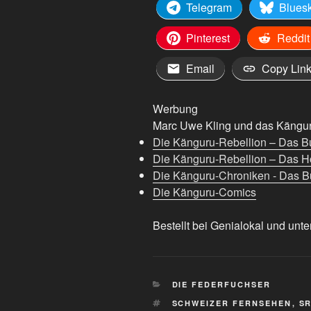
Telegram
Blues
Pinterest
Reddit
Email
Copy Lin
Werbung
Marc Uwe Kling und das Känguru
Die Känguru-Rebellion – Das B
Die Känguru-Rebellion – Das H
Die Känguru-Chroniken - Das Bu
Die Känguru-Comics
Bestellt bei Genialokal und unte
KATEGORIEN
DIE FEDERFUCHSER
SCHLAGWÖRTER
SCHWEIZER FERNSEHEN
,
S