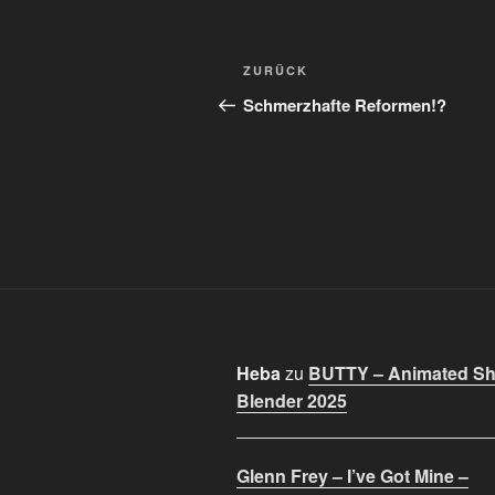
Beitragsnavigation
Vorheriger
ZURÜCK
Beitrag
Schmerzhafte Reformen!?
Heba
zu
BUTTY – Animated Sho
Blender 2025
Glenn Frey – I’ve Got Mine –