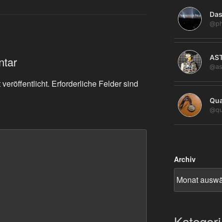
Das
@ph
AS
ntar
@as
veröffentlicht.
Erforderliche Felder sind
Qua
@qu
Archiv
Kategor