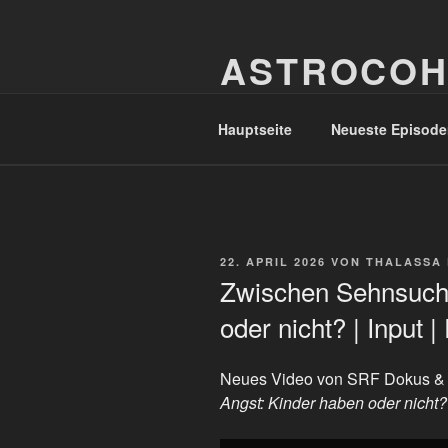
Zum
Inhalt
ASTROCOH
springen
In Varietate Concordia
Hauptseite
Neueste Episode
VERÖFFENTLICHT
22. APRIL 2026
VON
THALASSA
AM
Zwischen Sehnsucht
oder nicht? | Input 
Neues Video von SRF Dokus &
Angst: Kinder haben oder nicht? 