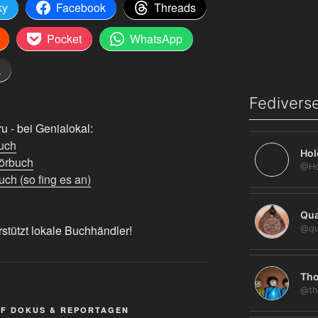
ky
Facebook
Threads
Pocket
WhatsApp
k
Fediverse
 - bei Genialokal:
uch
Hol
örbuch
ch (so fing es an)
Qua
rstützt lokale Buchhändler!
@qu
Tho
@th
RF DOKUS & REPORTAGEN