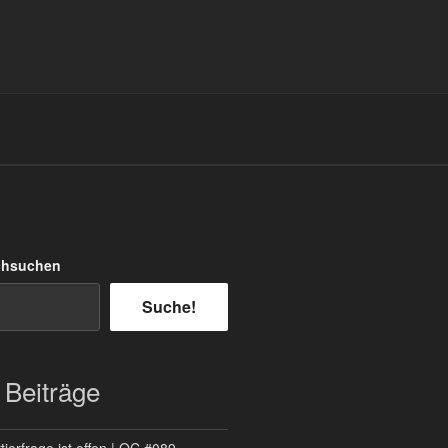
chsuchen
Suche!
 Beiträge
ierfrage ist offen | QC #089