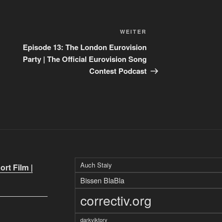
Nächster
WEITER
Beitrag
Episode 13: The London Eurovision
Party | The Official Eurovision Song
Contest Podcast
Auch Staiy
rt Film |
Bissen BlaBla
correctiv.org
darkviktory