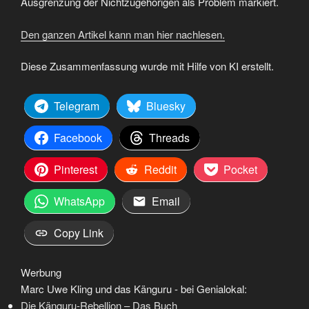
Ausgrenzung der Nichtzugehörigen als Problem markiert.
Den ganzen Artikel kann man hier nachlesen.
Diese Zusammenfassung wurde mit Hilfe von KI erstellt.
Telegram
Bluesky
Facebook
Threads
Pinterest
Reddit
Pocket
WhatsApp
Email
Copy Link
Werbung
Marc Uwe Kling und das Känguru - bei Genialokal:
Die Känguru-Rebellion – Das Buch