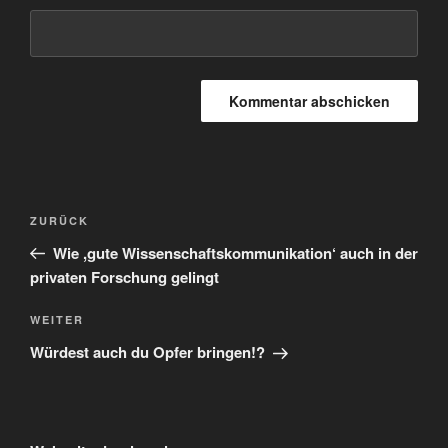
Beitragsnavigation
Vorheriger
ZURÜCK
Beitrag
Wie ,gute Wissenschaftskommunikation‘ auch in der
privaten Forschung gelingt
Nächster
WEITER
Beitrag
Würdest auch du Opfer bringen!?