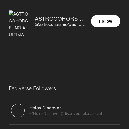
ASTROCOHORS EUNOIA ULTIMA
Follow
@astrocohors.eu@astrocohors.eu
Fediverse Followers
Holos Discover
@HolosDiscover@discover.holos.social