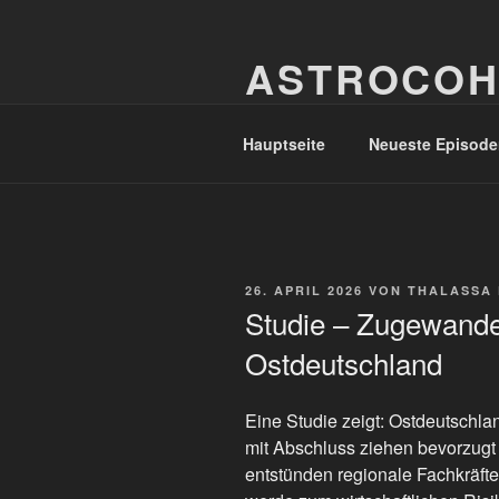
Zum
Inhalt
ASTROCOH
springen
In Varietate Concordia
Hauptseite
Neueste Episode
VERÖFFENTLICHT
26. APRIL 2026
VON
THALASSA
AM
Studie – Zugewande
Ostdeutschland
Eine Studie zeigt: Ostdeutschla
mit Abschluss ziehen bevorzugt
entstünden regionale Fachkräfte