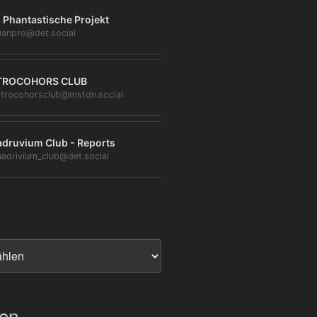
 Phantastische Projekt
anpro@det.social
TROCOHORS CLUB
trocohorsclub@mstdn.social
druvium Club - Reports
adrivium_club@det.social
ien