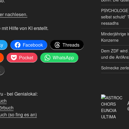
ko.
PSYCHOLOGE RE
er nachlesen.
selbst schuld” 
nessadhs
 Hilfe von KI erstellt.
Minderjährige i
Konzerne
ky
Facebook
Threads
Dem ZDF wird 
und die AnfAnst
Pocket
WhatsApp
Solmecke zerle
k
 - bei Genialokal:
uch
örbuch
ch (so fing es an)