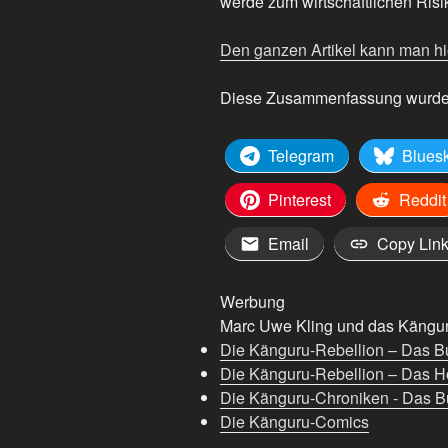
werde zum wirtschaftlichen Risi
Den ganzen Artikel kann man hi
Diese Zusammenfassung wurde mit
Telegram
Blues
Pinterest
Reddit
Email
Copy Lin
Werbung
Marc Uwe Kling und das Känguru
Die Känguru-Rebellion – Das B
Die Känguru-Rebellion – Das H
Die Känguru-Chroniken - Das Bu
Die Känguru-Comics