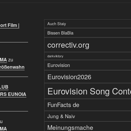
Auch Staiy
rt Film |
Bissen BlaBla
correctiv.org
darkviktory
IMA
zu
Eurovision
Größenwahn
Eurovision2026
LUB
Eurovision Song Cont
RS EUNOIA
FunFacts de
Jung & Naiv
u
Meinungsmache
IMA