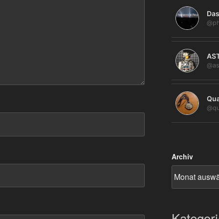
Das
@ph
AS
@as
Qua
@qu
Archiv
Kategor