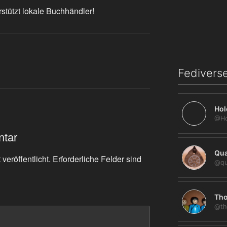
rstützt lokale Buchhändler!
Fediverse
Hol
ntar
Qua
veröffentlicht.
Erforderliche Felder sind
@qu
Tho
@th