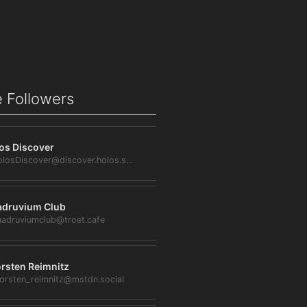
 Followers
os Discover
@HolosDiscover@discover.holos.social
druvium Club
adruviumclub@troet.cafe
rsten Reimnitz
orsten_reimnitz@mstdn.social