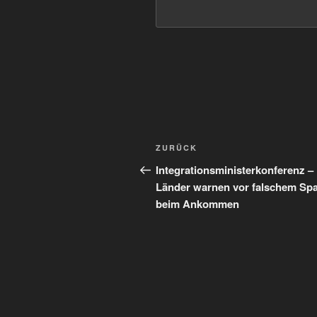
Beitragsnavigation
Vorheriger
ZURÜCK
Beitrag
Integrationsministerkonferenz –
Länder warnen vor falschem Sp
beim Ankommen