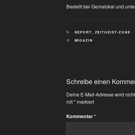
Bestellt bei Genialokal und unte
KATEGORIEN
REPORT
,
ZEITGEIST-ZONE
SCHLAGWÖRTER
MIGAZIN
Schreibe einen Komme
Deine E-Mail-Adresse wird nicht 
mit
*
markiert
Kommentar
*