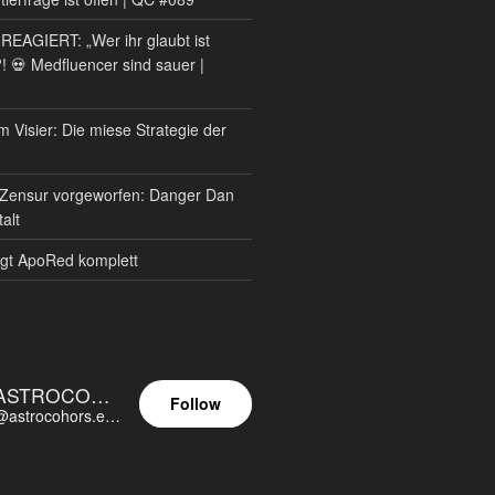
AGIERT: „Wer ihr glaubt ist
?! 💀 Medfluencer sind sauer |
m Visier: Die miese Strategie der
Zensur vorgeworfen: Danger Dan
alt
gt ApoRed komplett
ASTROCOHORS EUNOIA ULTIMA
Follow
@astrocohors.eu@astrocohors.eu