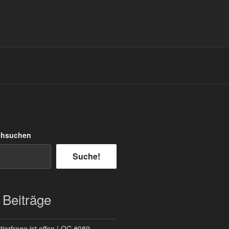
chsuchen
Suche!
 Beiträge
ierfrage ist offen | QC #089