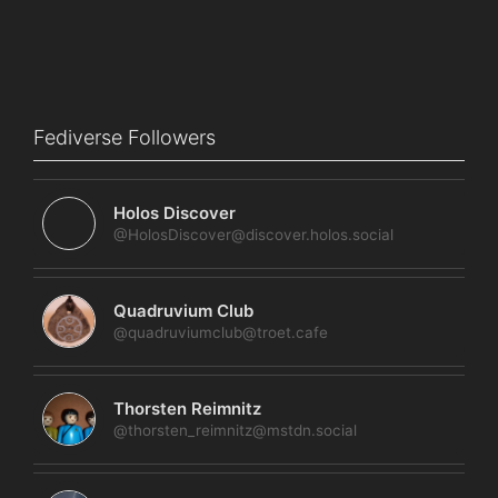
Fediverse Followers
Holos Discover
@HolosDiscover@discover.holos.social
Quadruvium Club
@quadruviumclub@troet.cafe
Thorsten Reimnitz
@thorsten_reimnitz@mstdn.social