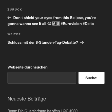
Beitragsnavigation
Vorheriger
ZURÜCK
Beitrag
Don’t shield your eyes from this Eclipse, you’re
gonna wanna see it all 😍 🇦🇺 #Eurovision #Delta
Nächster
WEITER
Beitrag
Schluss mit der 8-Stunden-Tag-Debatte?
Webseite durchsuchen
Suche!
Neueste Beiträge
Bonn: Die Quartierfrage ist offen | QC #089