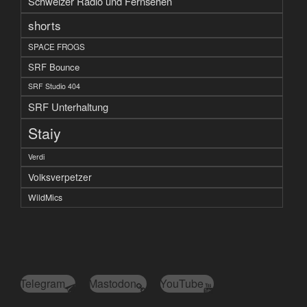
Schweizer Radio und Fernsehen
shorts
SPACE FROGS
SRF Bounce
SRF Studio 404
SRF Unterhaltung
Staiy
Verdi
Volksverpetzer
WildMics
Telegram
Mastodon
YouTube