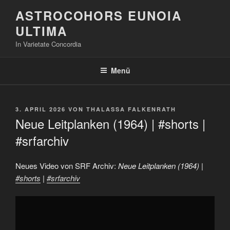
Zum
ASTROCOHORS EUNOIA
Inhalt
ULTIMA
springen
In Varietate Concordia
Menü
VERÖFFENTLICHT
3. APRIL 2026
VON
THALASSA FALKENRATH
AM
Neue Leitplanken (1964) | #shorts |
#srfarchiv
Neues Video von SRF Archiv:
Neue Leitplanken (1964) |
#shorts
|
#srfarchiv
„Neue
Leitplanken
(1964)
|
#shorts