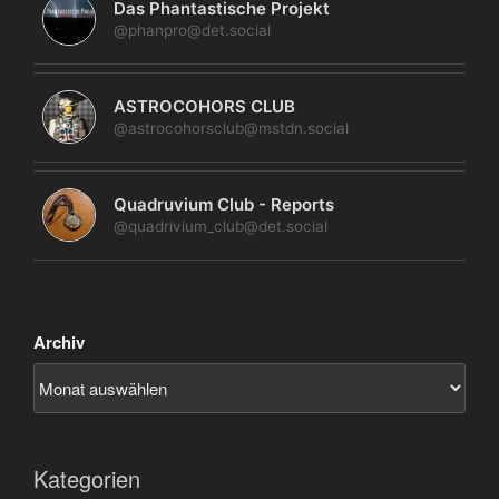
Das Phantastische Projekt
@phanpro@det.social
ASTROCOHORS CLUB
@astrocohorsclub@mstdn.social
Quadruvium Club - Reports
@quadrivium_club@det.social
Archiv
Kategorien