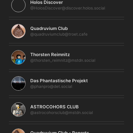
Holos Discover
@HolosDiscover@discover.holos.social
Quadruvium Club
@quadruviumclub@troet.cafe
Thorsten Reimnitz
@thorsten_reimnitz@mstdn.social
Das Phantastische Projekt
@phanpro@det.social
ASTROCOHORS CLUB
@astrocohorsclub@mstdn.social
Quadruvium Club - Reports