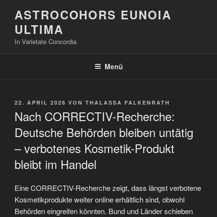
Zum
ASTROCOHORS EUNOIA
Inhalt
ULTIMA
springen
In Varietate Concordia
Menü
VERÖFFENTLICHT
22. APRIL 2026
VON
THALASSA FALKENRATH
AM
Nach CORRECTIV-Recherche:
Deutsche Behörden bleiben untätig
– verbotenes Kosmetik-Produkt
bleibt im Handel
Eine CORRECTIV-Recherche zeigt, dass längst verbotene
Kosmetikprodukte weiter online erhältlich sind, obwohl
Behörden eingreifen könnten. Bund und Länder schieben