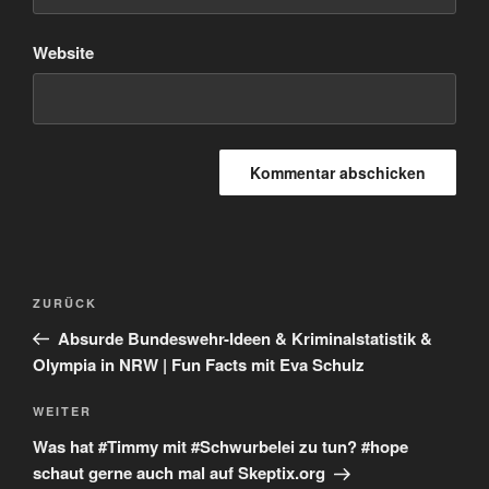
Website
Beitragsnavigation
Vorheriger
ZURÜCK
Beitrag
Absurde Bundeswehr-Ideen & Kriminalstatistik &
Olympia in NRW | Fun Facts mit Eva Schulz
Nächster
WEITER
Beitrag
Was hat #Timmy mit #Schwurbelei zu tun? #hope
schaut gerne auch mal auf Skeptix.org