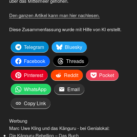
über das Mittelmeer geflohen.
Den ganzen Artikel kann man hier nachlesen.
Diese Zusammenfassung wurde mit Hilfe von KI erstellt.
Telegram
Bluesky
Facebook
Threads
Pinterest
Reddit
Pocket
WhatsApp
Email
Copy Link
Werbung
Marc Uwe Kling und das Känguru - bei Genialokal:
Die Känguru-Rebellion – Das Buch