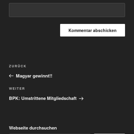
Beitragsnavigation
Vorheriger
ZURÜCK
Beitrag
Magyar gewinnt!!
Nächster
WEITER
Beitrag
BPK: Umstrittene Mitgliedschaft
Webseite durchsuchen