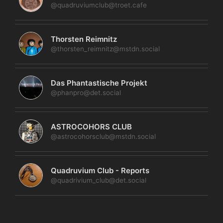
@quadruviumclub@troet.cafe
Thorsten Reimnitz
@thorsten_reimnitz@mstdn.social
Das Phantastische Projekt
@phanpro@det.social
ASTROCOHORS CLUB
@astrocohorsclub@mstdn.social
Quadruvium Club - Reports
@quadrivium_club@det.social