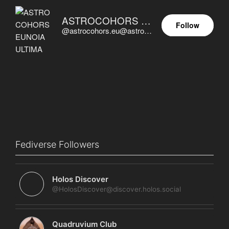
ASTROCOHORS EUNOIA ULTIMA
Follow
@astrocohors.eu@astrocohors.eu
Fediverse Followers
Holos Discover
@HolosDiscover@discover.holos.social
Quadruvium Club