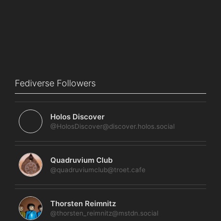
Fediverse Followers
Holos Discover
@HolosDiscover@discover.holos.social
Quadruvium Club
@quadruviumclub@troet.cafe
Thorsten Reimnitz
@thorsten_reimnitz@mstdn.social