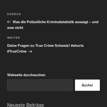
Beitragsnavigation
Vorheriger
ZURÜCK
Beitrag
Was die Polizeiliche Kriminalstatistik aussagt – und
was nicht
Nächster
WEITER
Beitrag
Deine Fragen zu True Crime Schweiz! #shorts
#TrueCrime
Webseite durchsuchen
Suche!
Neueste Beiträge