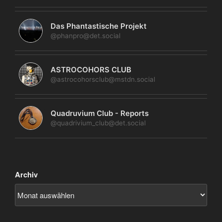
Das Phantastische Projekt
@phanpro@det.social
ASTROCOHORS CLUB
@astrocohorsclub@mstdn.social
Quadruvium Club - Reports
@quadrivium_club@det.social
Archiv