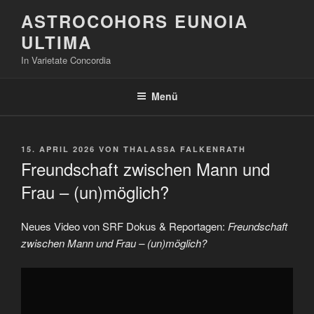
Zum
ASTROCOHORS EUNOIA
Inhalt
ULTIMA
springen
In Varietate Concordia
Menü
VERÖFFENTLICHT
15. APRIL 2026
VON
THALASSA FALKENRATH
AM
Freundschaft zwischen Mann und
Frau – (un)möglich?
Neues Video von SRF Dokus & Reportagen:
Freundschaft
zwischen Mann und Frau – (un)möglich?
„Freundschaft
zwischen
Mann
und
Frau