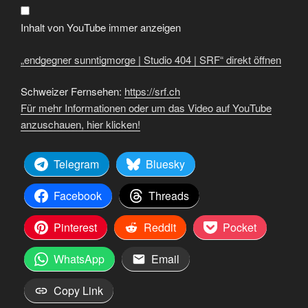
|
SRF“
von
Inhalt von YouTube immer anzeigen
YouTube
anzeigen
„endgegner sunntigmorge | Studio 404 | SRF“ direkt öffnen
Schweizer Fernsehen:
https://srf.ch
Für mehr Informationen oder um das Video auf YouTube
anzuschauen, hier klicken!
Telegram
Bluesky
Facebook
Threads
Pinterest
Reddit
Pocket
WhatsApp
Email
Copy Link