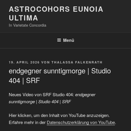
Zum
ASTROCOHORS EUNOIA
Inhalt
ULTIMA
springen
In Varietate Concordia
Menü
VERÖFFENTLICHT
19. APRIL 2026
VON
THALASSA FALKENRATH
AM
endgegner sunntigmorge | Studio
404 | SRF
Neues Video von SRF Studio 404:
endgegner
sunntigmorge | Studio 404 | SRF
„endgegner
Hier klicken, um den Inhalt von YouTube anzuzeigen.
sunntigmorge
|
Erfahre mehr in der
Datenschutzerklärung von YouTube
.
Studio
404