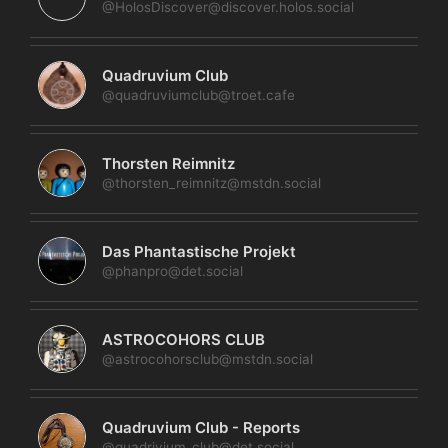
@HolosDiscover@discover.holos.social
Quadruvium Club
@quadruviumclub@troet.cafe
Thorsten Reimnitz
@thorsten_reimnitz@mstdn.social
Das Phantastische Projekt
@phanpro@det.social
ASTROCOHORS CLUB
@astrocohorsclub@mstdn.social
Quadruvium Club - Reports
@quadrivium_club@det.social