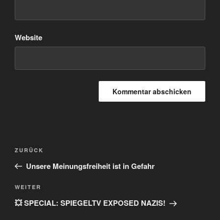
Website
Beitragsnavigation
Vorheriger
ZURÜCK
Beitrag
Unsere Meinungsfreiheit ist in Gefahr
Nächster
WEITER
Beitrag
💥 SPECIAL: SPIEGELTV EXPOSED NAZIS!