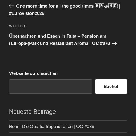
Beitrag
One more time for all the good times 🇭🇷🤝🇲🇩 |
#Eurovision2026
Nächster
WEITER
Beitrag
Übernachten und Essen in Rust – Pension am
(Europa-)Park und Restaurant Aroma | QC #078
Webseite durchsuchen
Suche!
Neueste Beiträge
Bonn: Die Quartierfrage ist offen | QC #089