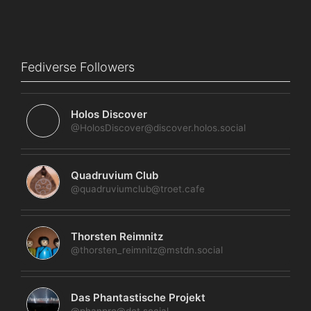
Fediverse Followers
Holos Discover
@HolosDiscover@discover.holos.social
Quadruvium Club
@quadruviumclub@troet.cafe
Thorsten Reimnitz
@thorsten_reimnitz@mstdn.social
Das Phantastische Projekt