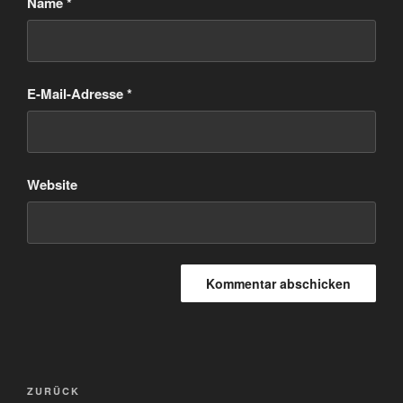
Name
*
E-Mail-Adresse
*
Website
Beitragsnavigation
Vorheriger
ZURÜCK