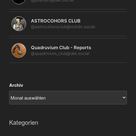
@phanpro@det.social
ASTROCOHORS CLUB
@astrocohorsclub@mstdn.social
Quadruvium Club - Reports
@quadrivium_club@det.social
Archiv
Kategorien