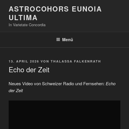
Zum
ASTROCOHORS EUNOIA
Inhalt
ULTIMA
springen
In Varietate Concordia
Menü
VERÖFFENTLICHT
13. APRIL 2026
VON
THALASSA FALKENRATH
AM
Echo der Zeit
Neues Video von Schweizer Radio und Fernsehen:
Echo
der Zeit
„Echo
der
Zeit“
von
YouTube
anzeigen