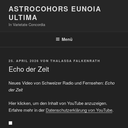
Zum
ASTROCOHORS EUNOIA
Inhalt
ULTIMA
springen
In Varietate Concordia
Menü
VERÖFFENTLICHT
25. APRIL 2026
VON
THALASSA FALKENRATH
AM
Echo der Zeit
Neues Video von Schweizer Radio und Fernsehen:
Echo
der Zeit
„Aufschrei
Hier klicken, um den Inhalt von YouTube anzuzeigen.
in
Italien
Erfahre mehr in der
Datenschutzerklärung von YouTube
.
wegen
Rechnung
für
Brandopfer“