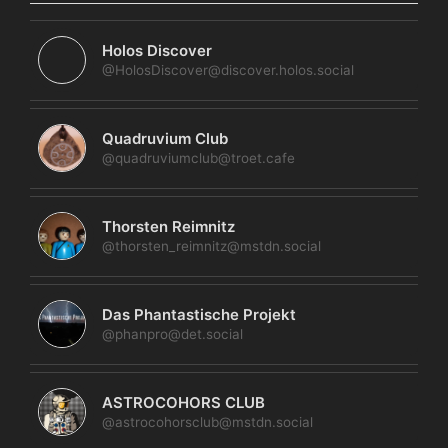
Holos Discover
@HolosDiscover@discover.holos.social
Quadruvium Club
@quadruviumclub@troet.cafe
Thorsten Reimnitz
@thorsten_reimnitz@mstdn.social
Das Phantastische Projekt
@phanpro@det.social
ASTROCOHORS CLUB
@astrocohorsclub@mstdn.social