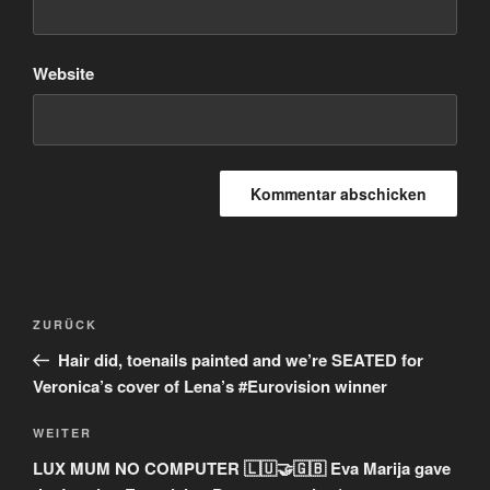
Website
Beitragsnavigation
Vorheriger
ZURÜCK
Beitrag
Hair did, toenails painted and we’re SEATED for
Veronica’s cover of Lena’s #Eurovision winner
Nächster
WEITER
Beitrag
LUX MUM NO COMPUTER 🇱🇺🤝🇬🇧 Eva Marija gave