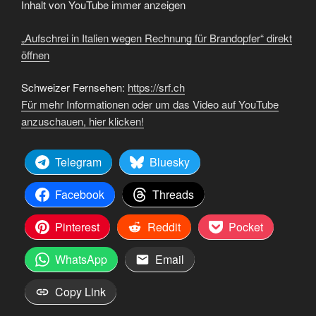
von
Inhalt von YouTube immer anzeigen
YouTube
anzeigen
„Aufschrei in Italien wegen Rechnung für Brandopfer“ direkt
öffnen
Schweizer Fernsehen:
https://srf.ch
Für mehr Informationen oder um das Video auf YouTube
anzuschauen, hier klicken!
Telegram
Bluesky
Facebook
Threads
Pinterest
Reddit
Pocket
WhatsApp
Email
Copy Link