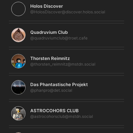
Holos Discover
@HolosDiscover@discover.holos.social
Quadruvium Club
@quadruviumclub@troet.cafe
Thorsten Reimnitz
@thorsten_reimnitz@mstdn.social
Das Phantastische Projekt
@phanpro@det.social
ASTROCOHORS CLUB
@astrocohorsclub@mstdn.social