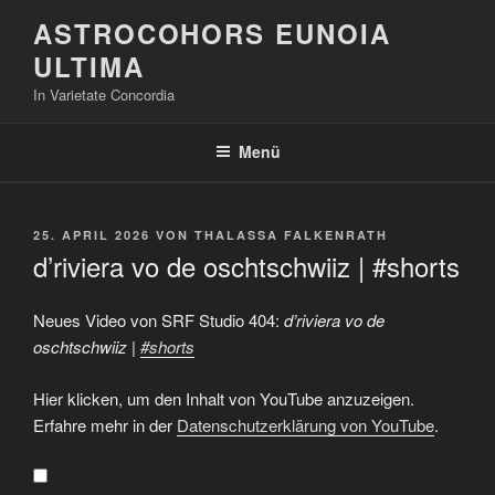
Zum
ASTROCOHORS EUNOIA
Inhalt
ULTIMA
springen
In Varietate Concordia
Menü
VERÖFFENTLICHT
25. APRIL 2026
VON
THALASSA FALKENRATH
AM
d’riviera vo de oschtschwiiz | #shorts
Neues Video von SRF Studio 404:
d’riviera vo de
oschtschwiiz |
#shorts
„d'riviera
Hier klicken, um den Inhalt von YouTube anzuzeigen.
vo
de
Erfahre mehr in der
Datenschutzerklärung von YouTube
.
oschtschwiiz
|
#shorts“
von