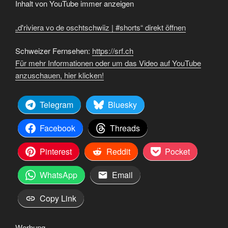
YouTube
Inhalt von YouTube immer anzeigen
anzeigen
„d'riviera vo de oschtschwiiz | #shorts“ direkt öffnen
Schweizer Fernsehen:
https://srf.ch
Für mehr Informationen oder um das Video auf YouTube
anzuschauen, hier klicken!
Telegram
Bluesky
Facebook
Threads
Pinterest
Reddit
Pocket
WhatsApp
Email
Copy Link
Werbung