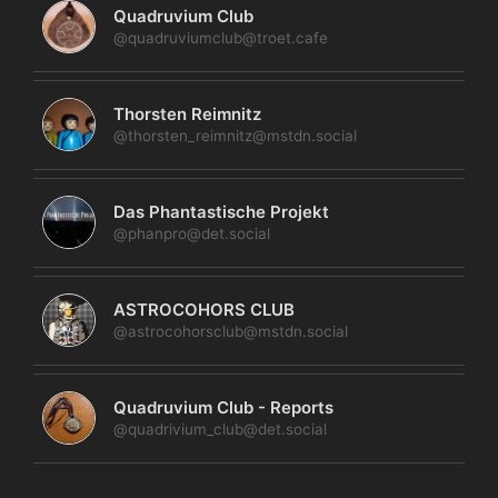
Quadruvium Club
@quadruviumclub@troet.cafe
Thorsten Reimnitz
@thorsten_reimnitz@mstdn.social
Das Phantastische Projekt
@phanpro@det.social
ASTROCOHORS CLUB
@astrocohorsclub@mstdn.social
Quadruvium Club - Reports
@quadrivium_club@det.social