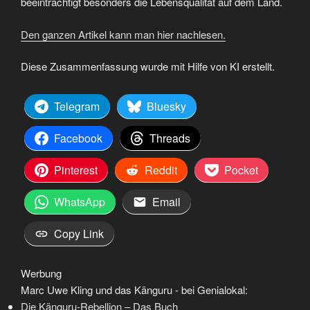
beeinträchtigt besonders die Lebensqualität auf dem Land.
Den ganzen Artikel kann man hier nachlesen.
Diese Zusammenfassung wurde mit Hilfe von KI erstellt.
Telegram
Bluesky
Facebook
Threads
Pinterest
Reddit
Pocket
WhatsApp
Email
Copy Link
Werbung
Marc Uwe Kling und das Känguru - bei Genialokal:
Die Känguru-Rebellion – Das Buch