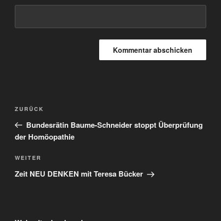
Beitragsnavigation
Vorheriger
ZURÜCK
Beitrag
Bundesrätin Baume-Schneider stoppt Überprüfung
der Homöopathie
Nächster
WEITER
Beitrag
Zeit NEU DENKEN mit Teresa Bücker