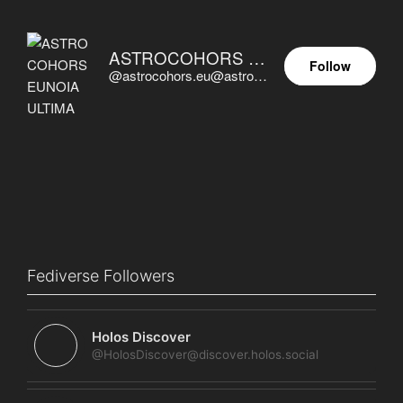
ASTROCOHORS EUNOIA ULTIMA
Follow
@astrocohors.eu@astrocohors.eu
Fediverse Followers
Holos Discover
@HolosDiscover@discover.holos.social