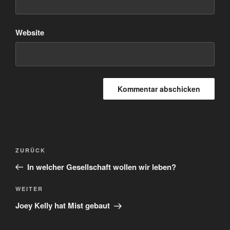
Website
Beitragsnavigation
Vorheriger
ZURÜCK
Beitrag
In welcher Gesellschaft wollen wir leben?
Nächster
WEITER
Beitrag
Joey Kelly hat Mist gebaut