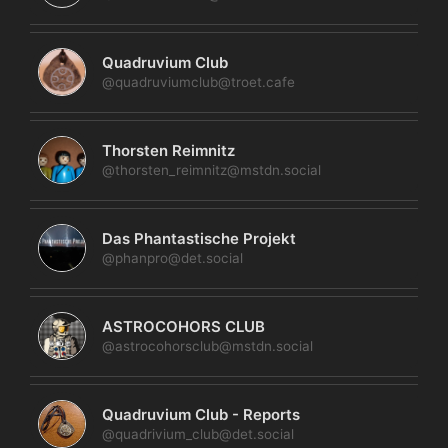
Quadruvium Club
@quadruviumclub@troet.cafe
Thorsten Reimnitz
@thorsten_reimnitz@mstdn.social
Das Phantastische Projekt
@phanpro@det.social
ASTROCOHORS CLUB
@astrocohorsclub@mstdn.social
Quadruvium Club - Reports
@quadrivium_club@det.social