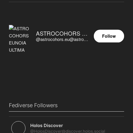
ASTROCOHORS EUNOIA ULTIMA
Follow
@astrocohors.eu@astrocohors.eu
Fediverse Followers
Holos Discover
@HolosDiscover@discover.holos.social